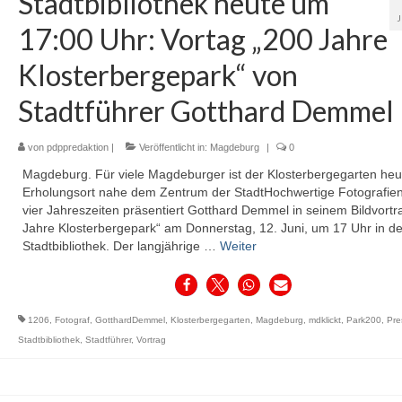
Stadtbibliothek heute um
17:00 Uhr: Vortag „200 Jahre
Klosterbergepark“ von
Stadtführer Gotthard Demmel
von
pdppredaktion
|
Veröffentlicht in:
Magdeburg
|
0
Magdeburg. Für viele Magdeburger ist der Klosterbergegarten heu
Erholungsort nahe dem Zentrum der StadtHochwertige Fotografie
vier Jahreszeiten präsentiert Gotthard Demmel in seinem Bildvortr
Jahre Klosterbergepark“ am Donnerstag, 12. Juni, um 17 Uhr in de
Stadtbibliothek. Der langjährige …
Weiter
1206
,
Fotograf
,
GotthardDemmel
,
Klosterbergegarten
,
Magdeburg
,
mdklickt
,
Park200
,
Pre
Stadtbibliothek
,
Stadtführer
,
Vortrag