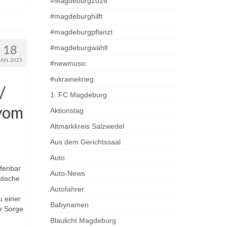
#Magdeburg2026
#magdeburghilft
#magdeburgpflanzt
18
#magdeburgwählt
JAN. 2025
#newmusic
#ukrainekrieg
/
1. FC Magdeburg
vom
Aktionstag
Altmarkkreis Salzwedel
Aus dem Gerichtssaal
Auto
ffenbar
Auto-News
tische
Autofahrer
 einer
Babynamen
e Sorge
Blaulicht Magdeburg