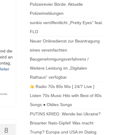
Polizeirevier Börde: Aktuelle
Polizeimeldungen
sunkis veröffentlicht „Pretty Eyes“ feat.
FLO
Neuer Onlinedienst zur Beantragung
eines vereinfachten
und die
wird an
Baugenehmigungsverfahrens /
ontag,
Weitere Leistung im „Digitalen
eiter
Rathaus“ verfügbar
Radio 70s 80s Mix [ 24/7 Live ]
ortal
,
Listen 70s Music Hits with Best of 80s
Songs ● Oldies Songs
PUTINS KRIEG: Wende bei Ukraine?
Brisanter Nato-Gipfel! Was macht
8
Trump? Europa und USA im Dialog