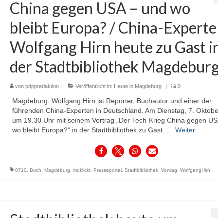
China gegen USA – und wo
bleibt Europa? / China-Experte
Wolfgang Hirn heute zu Gast i
der Stadtbibliothek Magdebur
von
pdppredaktion
|
Veröffentlicht in:
Heute in Magdeburg
|
0
Magdeburg. Wolfgang Hirn ist Reporter, Buchautor und einer der
führenden China-Experten in Deutschland. Am Dienstag, 7. Oktober,
um 19.30 Uhr mit seinem Vortrag „Der Tech-Krieg China gegen US
wo bleibt Europa?“ in der Stadtbibliothek zu Gast. …
Weiter
0710
,
Buch
,
Magdeburg
,
mdklickt
,
Presseportal
,
Stadtbibliothek
,
Vortrag
,
WolfgangHirn