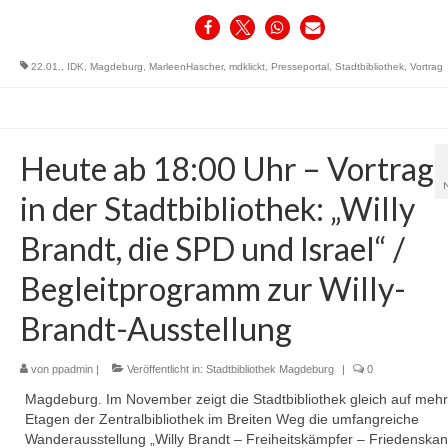
22.01.
,
IDK
,
Magdeburg
,
MarleenHascher
,
mdklickt
,
Presseportal
,
Stadtbibliothek
,
Vortrag
Heute ab 18:00 Uhr – Vortrag
in der Stadtbibliothek: „Willy
Brandt, die SPD und Israel“ /
Begleitprogramm zur Willy-
Brandt-Ausstellung
von
ppadmin
|
Veröffentlicht in:
Stadtbibliothek Magdeburg
|
0
Magdeburg. Im November zeigt die Stadtbibliothek gleich auf meh
Etagen der Zentralbibliothek im Breiten Weg die umfangreiche
Wanderausstellung „Willy Brandt – Freiheitskämpfer – Friedenskan