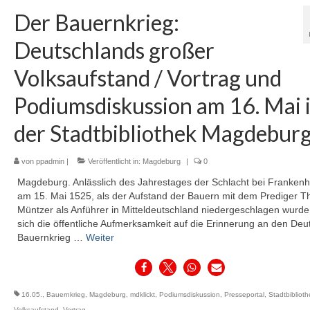
Der Bauernkrieg:
Deutschlands großer
Volksaufstand / Vortrag und
Podiumsdiskussion am 16. Mai 
der Stadtbibliothek Magdebur
von
ppadmin
|
Veröffentlicht in:
Magdeburg
|
0
Magdeburg. Anlässlich des Jahrestages der Schlacht bei Franken
am 15. Mai 1525, als der Aufstand der Bauern mit dem Prediger 
Müntzer als Anführer in Mitteldeutschland niedergeschlagen wurde,
sich die öffentliche Aufmerksamkeit auf die Erinnerung an den De
Bauernkrieg …
Weiter
16.05.
,
Bauernkrieg
,
Magdeburg
,
mdklickt
,
Podiumsdiskussion
,
Presseportal
,
Stadtbiblioth
Volksaufstand
,
Vortrag