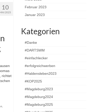
10
Februar 2023
MAI 2025
Januar 2023
Kategorien
in
#Danke
g
#DARTSWM
#einfachlecker
hausen
#erfolgreichwerben
Thomas
#Haldensleben2023
 richtet
utschen
#KOP2025
#Magdeburg2023
#Magdeburg2024
#Magdeburg2025
ek
,