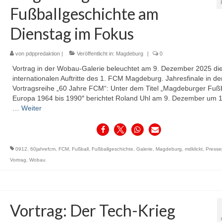
Fußballgeschichte am
Dienstag im Fokus
von
pdppredaktion
|
Veröffentlicht in:
Magdeburg
|
0
Vortrag in der Wobau-Galerie beleuchtet am 9. Dezember 2025 di
internationalen Auftritte des 1. FCM Magdeburg. Jahresfinale in de
Vortragsreihe „60 Jahre FCM“: Unter dem Titel „Magdeburger Fußb
Europa 1964 bis 1990″ berichtet Roland Uhl am 9. Dezember um 
…
Weiter
0912
,
60jahrefcm
,
FCM
,
Fußball
,
Fußballgeschichte
,
Galerie
,
Magdeburg
,
mdklickt
,
Presse
Vortrag
,
Wobau
Vortrag: Der Tech-Krieg