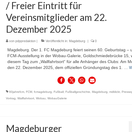
/ Freier Eintritt für
Vereinsmitglieder am 22.
Dezember 2025
von
pdppredaktion
|
Veröffentlicht in:
Magdeburg
|
0
Magdeburg. Der 1. FC Magdeburg feiert seinen 60. Geburtstag – 
FCM-Ausstellung in der Wobau-Galerie, Goldschmiedebrücke 15, 
diesem Tag zum „Wallfahrtsort“ für alle Anhänger des Clubs: Am M
den 22. Dezember 2025, dem offiziellen Gründungstag des 1. …
W
60jahrefcm
,
FCM
,
fcmagdeburg
,
Fußball
,
Fußballgeschichte
,
Magdeburg
,
mdklickt
,
Pressep
Vortrag
,
Wallfahrtsort
,
Wobau
,
WobauGalerie
Magdeburger