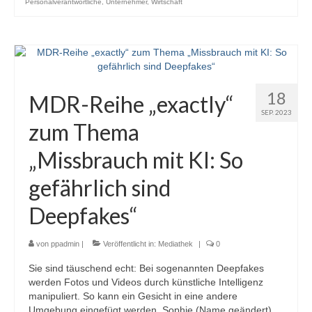
Personalverantwortliche
,
Unternehmer
,
Wirtschaft
18
MDR-Reihe „exactly“
SEP. 2023
zum Thema
„Missbrauch mit KI: So
gefährlich sind
Deepfakes“
von
ppadmin
|
Veröffentlicht in:
Mediathek
|
0
Sie sind täuschend echt: Bei sogenannten Deepfakes
werden Fotos und Videos durch künstliche Intelligenz
manipuliert. So kann ein Gesicht in eine andere
Umgebung eingefügt werden. Sophie (Name geändert)