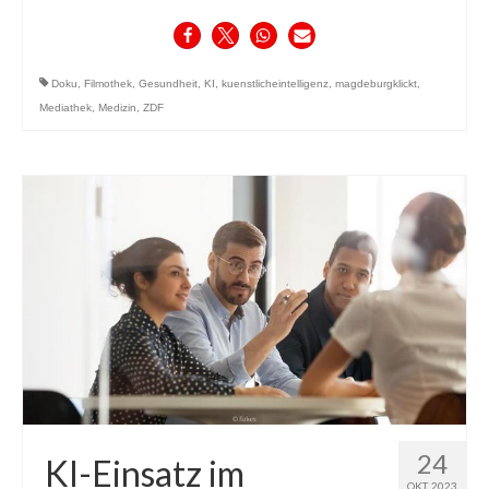
Doku
,
Filmothek
,
Gesundheit
,
KI
,
kuenstlicheintelligenz
,
magdeburgklickt
,
Mediathek
,
Medizin
,
ZDF
24
KI-Einsatz im
OKT. 2023