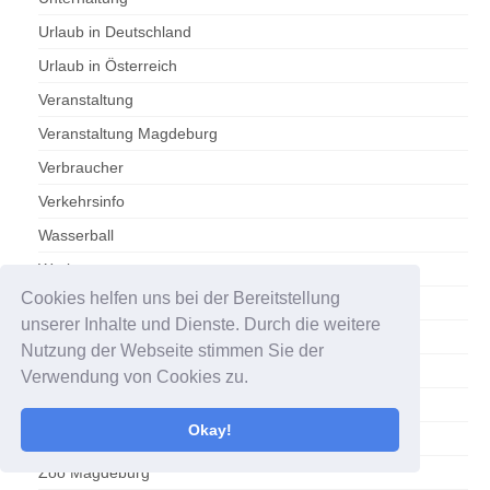
Urlaub in Deutschland
Urlaub in Österreich
Veranstaltung
Veranstaltung Magdeburg
Verbraucher
Verkehrsinfo
Wasserball
Werbung
Cookies helfen uns bei der Bereitstellung
Wetter
unserer Inhalte und Dienste. Durch die weitere
WetterOnline
Nutzung der Webseite stimmen Sie der
Wettervorhersage
Verwendung von Cookies zu.
Wirtschaft
Okay!
Wirtschaft/Sachsen-Anhalt
Zoo Magdeburg