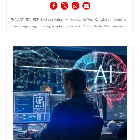
AIACT
,
FDP
,
FDP Sachsen-Anhalt
,
KI
,
Konstantin Pott
,
Künstliche Intelligenz
,
Landesregierung
,
Landtag
,
Magdeburg
,
mdklickt
,
Partei
,
Politik
,
Sachsen-Anhalt