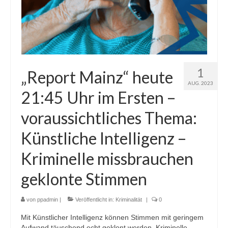
1
„Report Mainz“ heute
AUG. 2023
21:45 Uhr im Ersten –
voraussichtliches Thema:
Künstliche Intelligenz –
Kriminelle missbrauchen
geklonte Stimmen
von
ppadmin
|
Veröffentlicht in:
Kriminalität
|
0
Mit Künstlicher Intelligenz können Stimmen mit geringem
Aufwand täuschend echt geklont werden. Kriminelle