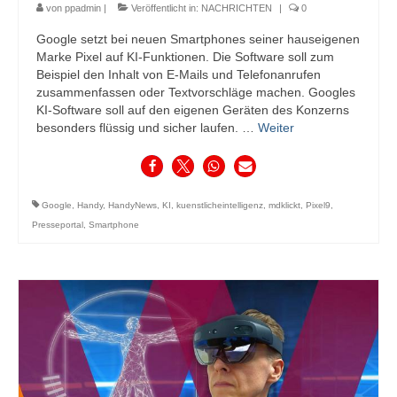
von
ppadmin
|
Veröffentlicht in:
NACHRICHTEN
|
0
Google setzt bei neuen Smartphones seiner hauseigenen
Marke Pixel auf KI-Funktionen. Die Software soll zum
Beispiel den Inhalt von E-Mails und Telefonanrufen
zusammenfassen oder Textvorschläge machen. Googles
KI-Software soll auf den eigenen Geräten des Konzerns
besonders flüssig und sicher laufen. …
Weiter
Google
,
Handy
,
HandyNews
,
KI
,
kuenstlicheintelligenz
,
mdklickt
,
Pixel9
,
Presseportal
,
Smartphone