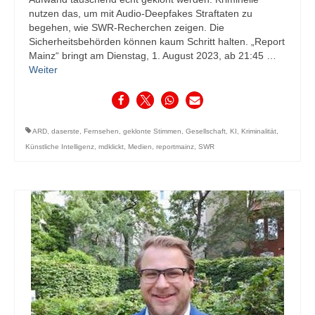
nutzen das, um mit Audio-Deepfakes Straftaten zu
begehen, wie SWR-Recherchen zeigen. Die
Sicherheitsbehörden können kaum Schritt halten. „Report
Mainz“ bringt am Dienstag, 1. August 2023, ab 21:45 …
Weiter
ARD
,
daserste
,
Fernsehen
,
geklonte Stimmen
,
Gesellschaft
,
KI
,
Kriminalität
,
Künstliche Intelligenz
,
mdklickt
,
Medien
,
reportmainz
,
SWR