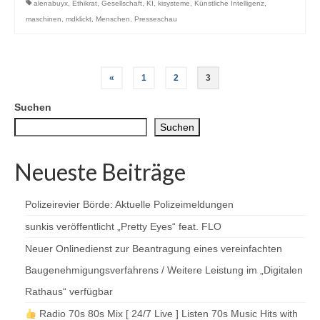
alenabuyx
,
Ethikrat
,
Gesellschaft
,
KI
,
kisysteme
,
Künstliche Intelligenz
,
maschinen
,
mdklickt
,
Menschen
,
Presseschau
Seitennummerierung
«
1
2
3
der
Suchen
Beiträge
Suchen
Neueste Beiträge
Polizeirevier Börde: Aktuelle Polizeimeldungen
sunkis veröffentlicht „Pretty Eyes“ feat. FLO
Neuer Onlinedienst zur Beantragung eines vereinfachten
Baugenehmigungsverfahrens / Weitere Leistung im „Digitalen
Rathaus“ verfügbar
Radio 70s 80s Mix [ 24/7 Live ] Listen 70s Music Hits with