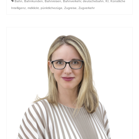
Bahn
,
Bahnkunden
,
Bahnreisen
,
Bahnverkehr
,
deutschebahn
,
KI
,
Künstliche
Intelligenz
,
mdklickt
,
pünktlichezüge
,
Zugreise
,
Zugverkehr