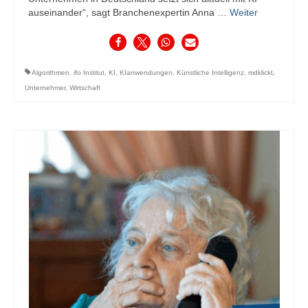
auseinander“, sagt Branchenexpertin Anna …
Weiter
Algorithmen
,
ifo Institut
,
KI
,
KIanwendungen
,
Künstliche Intelligenz
,
mdklickt
,
Unternehmer
,
Wirtschaft