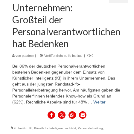
Unternehmen:
Großteil der
Personalverantwortlichen
hat Bedenken
von
ppadmin
|
Veröffentlicht in:
ifo Institut
|
0
Bei 86% der deutschen Personalverantwortlichen
bestehen Bedenken gegenüber dem Einsatz von
Künstlicher Intelligenz (KI) in ihrem Unternehmen. Das
geht aus der jüngsten Randstad-ifo-
Personalleiterbefragung hervor. Am häufigsten gaben die
Personaler*innen fehlendes Know-how als Grund an
(62%). Rechtliche Aspekte sind für 48% …
Weiter
ifo Institut
,
KI
,
Künstliche Intelligenz
,
mdklickt
,
Personalabteilung
,