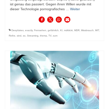
ist genau das passiert: Gegen ihren Willen wurde mit
dieser Technologie pornografisches …
Weiter
Deepfakes
,
exactly
,
Fernsehen
,
gefährlich
,
KI
,
mdklickt
,
MDR
,
Missbrauch
,
MIT
,
Reihe
,
sind
,
so
,
Streaming
,
thema
,
TV
,
zum