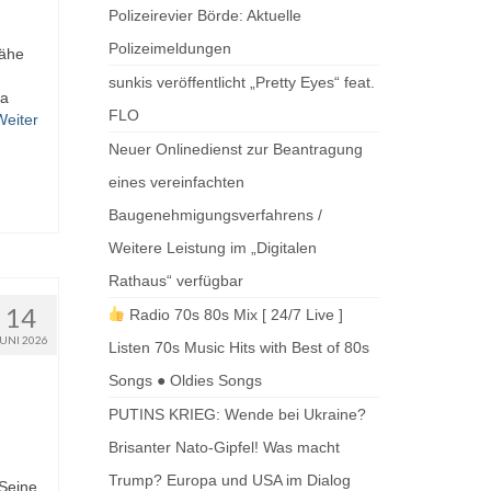
Polizeirevier Börde: Aktuelle
Polizeimeldungen
Nähe
sunkis veröffentlicht „Pretty Eyes“ feat.
ka
FLO
Weiter
Neuer Onlinedienst zur Beantragung
eines vereinfachten
Baugenehmigungsverfahrens /
Weitere Leistung im „Digitalen
Rathaus“ verfügbar
14
Radio 70s 80s Mix [ 24/7 Live ]
JUNI 2026
Listen 70s Music Hits with Best of 80s
Songs ● Oldies Songs
PUTINS KRIEG: Wende bei Ukraine?
Brisanter Nato-Gipfel! Was macht
Trump? Europa und USA im Dialog
 Seine