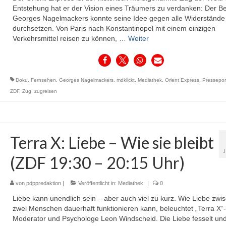
Entstehung hat er der Vision eines Träumers zu verdanken: Der Be
Georges Nagelmackers konnte seine Idee gegen alle Widerstände
durchsetzen. Von Paris nach Konstantinopel mit einem einzigen
Verkehrsmittel reisen zu können, …
Weiter
Doku
,
Fernsehen
,
Georges Nagelmackers
,
mdklickt
,
Mediathek
,
Orient Express
,
Pressepor
ZDF
,
Zug
,
zugreisen
Terra X: Liebe – Wie sie bleibt
(ZDF 19:30 – 20:15 Uhr)
von
pdppredaktion
|
Veröffentlicht in:
Mediathek
|
0
Liebe kann unendlich sein – aber auch viel zu kurz. Wie Liebe zwi
zwei Menschen dauerhaft funktionieren kann, beleuchtet „Terra X“-
Moderator und Psychologe Leon Windscheid. Die Liebe fesselt un