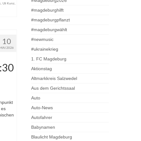
#Magdeburg2026
x
,
Uli Kunz
,
#magdeburghilft
#magdeburgpflanzt
#magdeburgwählt
10
#newmusic
MAI 2026
#ukrainekrieg
1. FC Magdeburg
:30
Aktionstag
Altmarkkreis Salzwedel
Aus dem Gerichtssaal
Auto
nnpunkt
Auto-News
 es
hischen
Autofahrer
Babynamen
Blaulicht Magdeburg