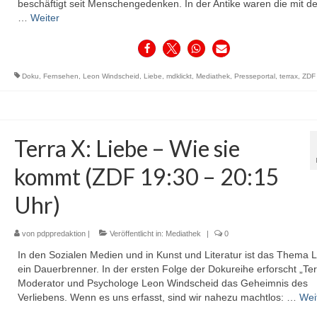
beschäftigt seit Menschengedenken. In der Antike waren die mit de
…
Weiter
Doku
,
Fernsehen
,
Leon Windscheid
,
Liebe
,
mdklickt
,
Mediathek
,
Presseportal
,
terrax
,
ZDF
Terra X: Liebe – Wie sie
kommt (ZDF 19:30 – 20:15
Uhr)
von
pdppredaktion
|
Veröffentlicht in:
Mediathek
|
0
In den Sozialen Medien und in Kunst und Literatur ist das Thema 
ein Dauerbrenner. In der ersten Folge der Dokureihe erforscht „Ter
Moderator und Psychologe Leon Windscheid das Geheimnis des
Verliebens. Wenn es uns erfasst, sind wir nahezu machtlos: …
Wei