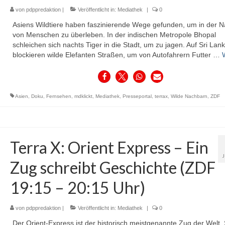
von
pdppredaktion
|
Veröffentlicht in:
Mediathek
|
0
Asiens Wildtiere haben faszinierende Wege gefunden, um in der 
von Menschen zu überleben. In der indischen Metropole Bhopal
schleichen sich nachts Tiger in die Stadt, um zu jagen. Auf Sri Lan
blockieren wilde Elefanten Straßen, um von Autofahrern Futter …
Asien
,
Doku
,
Fernsehen
,
mdklickt
,
Mediathek
,
Presseportal
,
terrax
,
Wilde Nachbarn
,
ZDF
Terra X: Orient Express – Ein
Zug schreibt Geschichte (ZDF
19:15 – 20:15 Uhr)
von
pdppredaktion
|
Veröffentlicht in:
Mediathek
|
0
Der Orient-Express ist der historisch meistgenannte Zug der Welt.