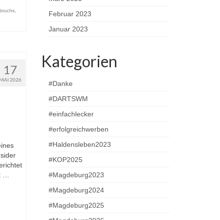
sbruchs
,
Februar 2023
Januar 2023
Kategorien
17
MAI 2026
#Danke
#DARTSWM
#einfachlecker
#erfolgreichwerben
#Haldensleben2023
eines
nsider
#KOP2025
richtet
it …
#Magdeburg2023
#Magdeburg2024
#Magdeburg2025