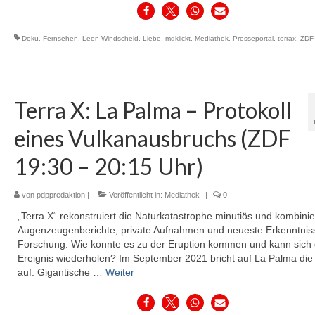
Doku
,
Fernsehen
,
Leon Windscheid
,
Liebe
,
mdklickt
,
Mediathek
,
Presseportal
,
terrax
,
ZDF
Terra X: La Palma – Protokoll
eines Vulkanausbruchs (ZDF
19:30 – 20:15 Uhr)
von
pdppredaktion
|
Veröffentlicht in:
Mediathek
|
0
„Terra X“ rekonstruiert die Naturkatastrophe minutiös und kombinie
Augenzeugenberichte, private Aufnahmen und neueste Erkenntnis
Forschung. Wie konnte es zu der Eruption kommen und kann sich
Ereignis wiederholen? Im September 2021 bricht auf La Palma die
auf. Gigantische …
Weiter