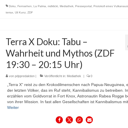
Doku
,
Fernsehen
,
La Palma
,
mdklickt
,
Mediathek
,
Presseportal
,
Protokoll eines Vulkanau
terrax
,
Uli Kunz
,
ZDF
Terra X Doku: Tabu –
Wahrheit und Mythos (ZDF
19:30 – 20:15 Uhr)
von
pdppredaktion
|
Veröffentlicht in:
Mediathek
|
0
„Terra X“ reist zu den Krokodilmenschen nach Papua-Neuguinea, 
der letzten Völker, das im Ruf steht, Kannibalismus zu betreiben. I
erzählen vom Goldvorrat in Fort Knox, Astronautin Rabea Rogge be
von ihrer Mission. In fast allen Gesellschaften ist Kannibalismus m
Weiter