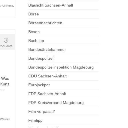
Blaulicht Sachsen-Anhalt
x
,
Uli Kunz
,
Börse
Börsennachrichten
Boxen
3
Buchtipp
MAI 2026
Bundesärztekammer
Bundespolizei
Bundespolizeiinspektion Magdeburg
CDU Sachsen-Anhalt
. Was
 Kunz
Eurojackpot
t …
FDP Sachsen-Anhalt
FDP-Kreisverband Magdeburg
Film verpasst?
Wasser
,
Filmtipp