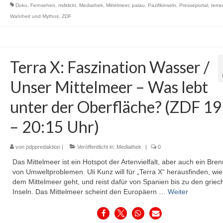
Doku
,
Fernsehen
,
mdklickt
,
Mediathek
,
Mittelmeer
,
palau
,
Pazifikinseln
,
Presseportal
,
terra
Wahrheit und Mythos
,
ZDF
Terra X: Faszination Wasser /
Unser Mittelmeer – Was lebt
unter der Oberfläche? (ZDF 19
– 20:15 Uhr)
von
pdppredaktion
|
Veröffentlicht in:
Mediathek
|
0
Das Mittelmeer ist ein Hotspot der Artenvielfalt, aber auch ein Bre
von Umweltproblemen. Uli Kunz will für „Terra X“ herausfinden, wie
dem Mittelmeer geht, und reist dafür von Spanien bis zu den griec
Inseln. Das Mittelmeer scheint den Europäern …
Weiter