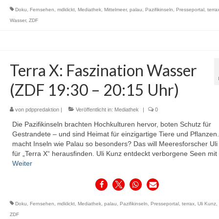
Doku
,
Fernsehen
,
mdklickt
,
Mediathek
,
Mittelmeer
,
palau
,
Pazifikinseln
,
Presseportal
,
terra
Wasser
,
ZDF
Terra X: Faszination Wasser
(ZDF 19:30 – 20:15 Uhr)
von
pdppredaktion
|
Veröffentlicht in:
Mediathek
|
0
Die Pazifikinseln brachten Hochkulturen hervor, boten Schutz für
Gestrandete – und sind Heimat für einzigartige Tiere und Pflanzen
macht Inseln wie Palau so besonders? Das will Meeresforscher Uli
für „Terra X“ herausfinden. Uli Kunz entdeckt verborgene Seen mi
Weiter
Doku
,
Fernsehen
,
mdklickt
,
Mediathek
,
palau
,
Pazifikinseln
,
Presseportal
,
terrax
,
Uli Kunz
,
ZDF