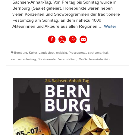
Sachsen-Anhalt-Tag. Von Freitag bis Sonntag wurde in
Bernburg (Saale) gefeiert. Höhepunkte waren neben
vielen Konzerten und Showprogrammen der traditionelle
Festumzug am Sonntag, an dem nahezu 4000
Akteurinnen und Akteure aus allen Regionen …
Weiter
Bernburg
,
Kultur
,
Landesfest
,
mdklickt
,
Presseportal
,
sachsenanhalt
,
sachsenanhalttag
,
Staatskanzlei
,
Veranstaltung
,
WoSachsenAnhalttrifft