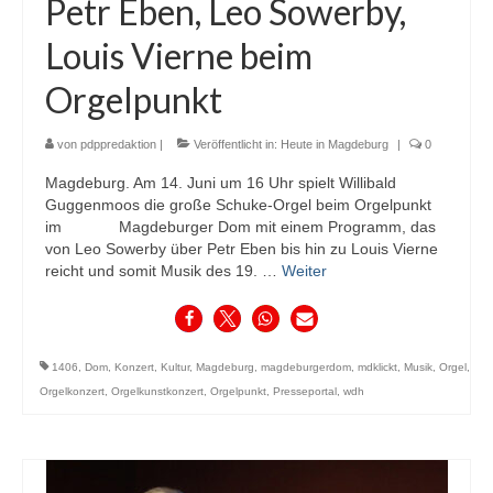
Petr Eben, Leo Sowerby,
Louis Vierne beim
Orgelpunkt
von
pdppredaktion
|
Veröffentlicht in:
Heute in Magdeburg
|
0
Magdeburg. Am 14. Juni um 16 Uhr spielt Willibald
Guggenmoos die große Schuke-Orgel beim Orgelpunkt
im Magdeburger Dom mit einem Programm, das
von Leo Sowerby über Petr Eben bis hin zu Louis Vierne
reicht und somit Musik des 19. …
Weiter
1406
,
Dom
,
Konzert
,
Kultur
,
Magdeburg
,
magdeburgerdom
,
mdklickt
,
Musik
,
Orgel
,
Orgelkonzert
,
Orgelkunstkonzert
,
Orgelpunkt
,
Presseportal
,
wdh