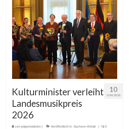
10
Kulturminister verleiht
JUNI 2026
Landesmusikpreis
2026
von
pdppredaktion
|
Veröffentlicht in:
Sachsen-Anhalt
|
0