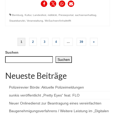
Bernburg
,
Kultur
,
Landesfest
,
mdklickt
,
Presseportal
,
sachsenanhalttag
,
Staatskanzlei
,
Veranstaltung
,
WoSachsenAnhalttrifft
Seitennummerierung
1
2
3
4
…
39
»
der
Suchen
Beiträge
Suchen
Neueste Beiträge
Polizeirevier Börde: Aktuelle Polizeimeldungen
sunkis veröffentlicht „Pretty Eyes“ feat. FLO
Neuer Onlinedienst zur Beantragung eines vereinfachten
Baugenehmigungsverfahrens / Weitere Leistung im „Digitalen