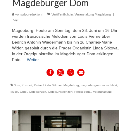
Magdeburger Dom
von
pdppredaktion
|
Veröffentlicht in:
Veranstaltung Magdeburg
|
0
Magdeburg. Heute am Sonntag, dem 28. Juni um 16 Uhr
werden französische Melodien von Louis Vierne über
Bedrich Antonin Wiedermann bis hin zu Charles-Marie
Widor, gespielt durch die Prager Organistin Linda Sitkova,
in der Orgelpunktreihe im Magdeburger Dom erklingen.
Foto …
Weiter
Dom
,
Konzert
,
Kultur
,
Linda Sitkova
,
Magdeburg
,
magdeburgerdom
,
mdklickt
,
Musik
,
Orgel
,
Orgelkonzert
,
Orgelkunstkonzert
,
Presseportal
,
Veranstaltung