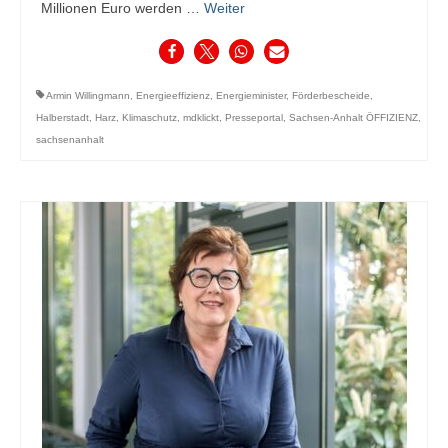
Millionen Euro werden …
Weiter
Armin Willingmann
,
Energieeffizienz
,
Energieminister
,
Förderbescheide
,
Halberstadt
,
Harz
,
Klimaschutz
,
mdklickt
,
Presseportal
,
Sachsen-Anhalt ÖFFIZIENZ
,
sachsenanhalt