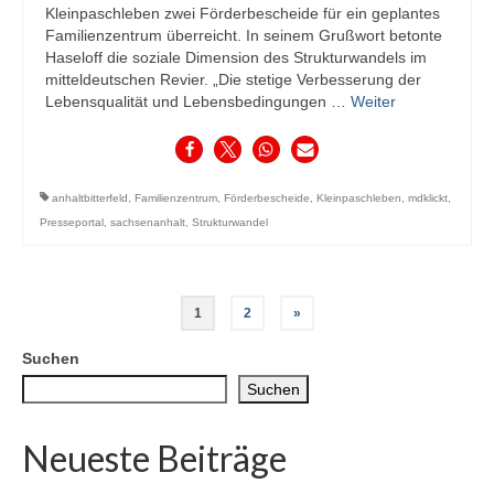
Kleinpaschleben zwei Förderbescheide für ein geplantes
Familienzentrum überreicht. In seinem Grußwort betonte
Haseloff die soziale Dimension des Strukturwandels im
mitteldeutschen Revier. „Die stetige Verbesserung der
Lebensqualität und Lebensbedingungen …
Weiter
anhaltbitterfeld
,
Familienzentrum
,
Förderbescheide
,
Kleinpaschleben
,
mdklickt
,
Presseportal
,
sachsenanhalt
,
Strukturwandel
Seitennummerierung
1
2
»
der
Suchen
Beiträge
Suchen
Neueste Beiträge