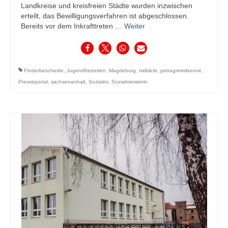
Landkreise und kreisfreien Städte wurden inzwischen
erteilt, das Bewilligungsverfahren ist abgeschlossen.
Bereits vor dem Inkrafttreten …
Weiter
Förderbescheide
,
Jugendfreizeiten
,
Magdeburg
,
mdklickt
,
petragrimmbenne
,
Presseportal
,
sachsenanhalt
,
Soziales
,
Sozialministerin