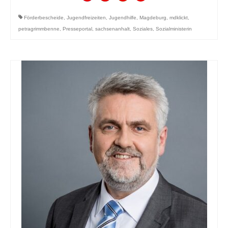
Förderbescheide
,
Jugendfreizeiten
,
Jugendhilfe
,
Magdeburg
,
mdklickt
,
petragrimmbenne
,
Presseportal
,
sachsenanhalt
,
Soziales
,
Sozialministerin