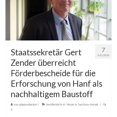
7
Staatssekretär Gert
JULI 2026
Zender überreicht
Förderbescheide für die
Erforschung von Hanf als
nachhaltigem Baustoff
von
pdppredaktion
|
Veröffentlicht in:
Heute in Sachsen-Anhalt
|
0