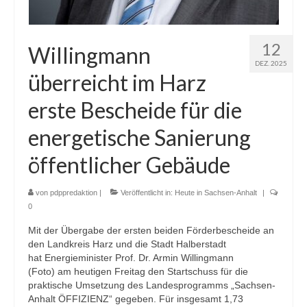
12
Willingmann
DEZ. 2025
überreicht im Harz
erste Bescheide für die
energetische Sanierung
öffentlicher Gebäude
von
pdppredaktion
|
Veröffentlicht in:
Heute in Sachsen-Anhalt
|
0
Mit der Übergabe der ersten beiden Förderbescheide an
den Landkreis Harz und die Stadt Halberstadt
hat Energieminister Prof. Dr. Armin Willingmann
(Foto) am heutigen Freitag den Startschuss für die
praktische Umsetzung des Landesprogramms „Sachsen-
Anhalt ÖFFIZIENZ“ gegeben. Für insgesamt 1,73