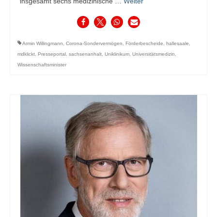
insgesamt sechs medizinische …
Weiter
Armin Willingmann
,
Corona-Sondervermögen
,
Förderbescheide
,
hallesaale
,
mdklickt
,
Presseportal
,
sachsenanhalt
,
Uniklinikum
,
Universitätsmedizin
,
Wissenschaftsminister