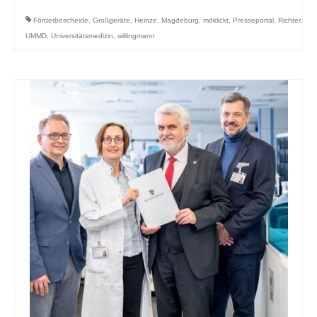
Förderbescheide
,
Großgeräte
,
Heinze
,
Magdeburg
,
mdklickt
,
Presseportal
,
Richter
,
UMMD
,
Universitätsmedizin
,
willingmann