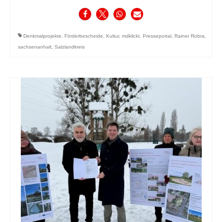
Denkmalprojekte
,
Förderbescheide
,
Kultur
,
mdklickt
,
Presseportal
,
Rainer Robra
,
sachsenanhalt
,
Salzlandkreis