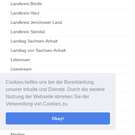
Landkreis Börde
Landkreis Harz
Landkreis Jerichower Land
Landkreis Stendal
Landtag Sachsen-Anhalt
Landtag von Sachsen-Anhalt
Lebensart
Livestream
Lotto 6aus49 am Mittwoch
Cookies helfen uns bei der Bereitstellung
LOTTO 6aus49 am Samstag
unserer Inhalte und Dienste. Durch die weitere
Nutzung der Webseite stimmen Sie der
Magdeburg
Verwendung von Cookies zu.
Magdeburger Verkehrsbetriebe
Magdeburger Wasserballer
Okay!
Mediathek
Medien