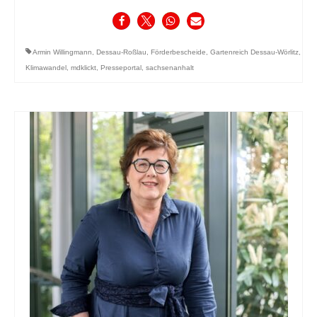
Armin Willingmann
,
Dessau-Roßlau
,
Förderbescheide
,
Gartenreich Dessau-Wörlitz
,
Klimawandel
,
mdklickt
,
Presseportal
,
sachsenanhalt