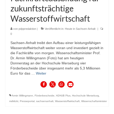
zukunftsträchtige
Wasserstoffwirtschaft
von
pdppredaktion
|
Veröffentlicht in:
Heute in Sachsen-Anhalt
|
0
Sachsen-Anhalt treibt den Aufbau einer leistungsfähigen
Wasserstoffwirtschaft weiter voran und investiert gezielt in
die Fachkräfte von morgen. Wissenschaftsminister Prof.
Dr. Armin Willingmann (Foto) hat am heutigen
Donnerstag an der Hochschule Merseburg vier
Förderbescheide über insgesamt mehr als 5,3 Millionen
Euro für das …
Weiter
Armin Willingmann
,
Förderbescheide
,
H2HUB Plus
,
Hochschule Merseburg
,
mdklickt
,
Presseportal
,
sachsenanhalt
,
Wasserstoffwirtschaft
,
Wissenschaftsminister