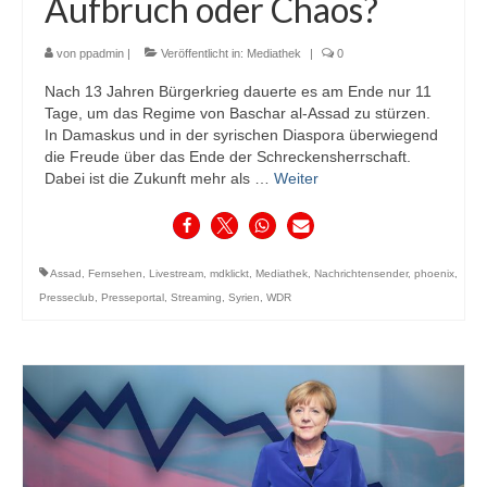
Aufbruch oder Chaos?
von
ppadmin
|
Veröffentlicht in:
Mediathek
|
0
Nach 13 Jahren Bürgerkrieg dauerte es am Ende nur 11
Tage, um das Regime von Baschar al-Assad zu stürzen.
In Damaskus und in der syrischen Diaspora überwiegend
die Freude über das Ende der Schreckensherrschaft.
Dabei ist die Zukunft mehr als …
Weiter
Assad
,
Fernsehen
,
Livestream
,
mdklickt
,
Mediathek
,
Nachrichtensender
,
phoenix
,
Presseclub
,
Presseportal
,
Streaming
,
Syrien
,
WDR