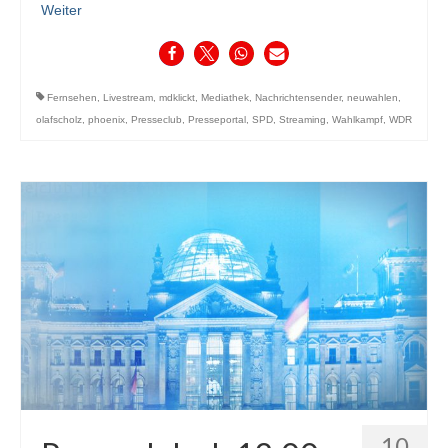
Weiter
Fernsehen
,
Livestream
,
mdklickt
,
Mediathek
,
Nachrichtensender
,
neuwahlen
,
olafscholz
,
phoenix
,
Presseclub
,
Presseportal
,
SPD
,
Streaming
,
Wahlkampf
,
WDR
10