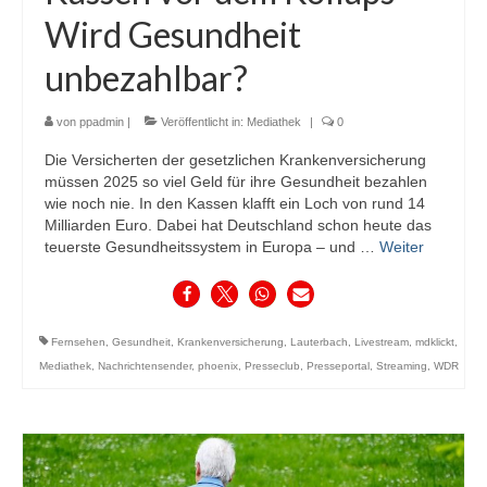
Wird Gesundheit
unbezahlbar?
von
ppadmin
|
Veröffentlicht in:
Mediathek
|
0
Die Versicherten der gesetzlichen Krankenversicherung
müssen 2025 so viel Geld für ihre Gesundheit bezahlen
wie noch nie. In den Kassen klafft ein Loch von rund 14
Milliarden Euro. Dabei hat Deutschland schon heute das
teuerste Gesundheitssystem in Europa – und …
Weiter
Fernsehen
,
Gesundheit
,
Krankenversicherung
,
Lauterbach
,
Livestream
,
mdklickt
,
Mediathek
,
Nachrichtensender
,
phoenix
,
Presseclub
,
Presseportal
,
Streaming
,
WDR