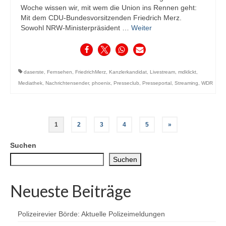
Woche wissen wir, mit wem die Union ins Rennen geht:
Mit dem CDU-Bundesvorsitzenden Friedrich Merz.
Sowohl NRW-Ministerpräsident …
Weiter
daserste
,
Fernsehen
,
FriedrichMerz
,
Kanzlerkandidat
,
Livestream
,
mdklickt
,
Mediathek
,
Nachrichtensender
,
phoenix
,
Presseclub
,
Presseportal
,
Streaming
,
WDR
Seitennummerierung
1
2
3
4
5
»
der
Suchen
Beiträge
Suchen
Neueste Beiträge
Polizeirevier Börde: Aktuelle Polizeimeldungen