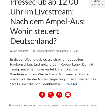
Presseclub ab 12:00
NOV. 2024
Uhr im Livestream:
Nach dem Ampel-Aus:
Wohin steuert
Deutschland?
von
ppadmin
|
Veröffentlicht in:
Mediathek
|
0
In dieser Woche gab es gleich einen doppelten
Paukenschlag: Erst gelang dem Republikaner Donald
Trump mit einem unerwartet klaren Sieg der
Wiedereinzug ins Weiße Haus. Nur wenige Stunden
später platzte die Ampel-Regierung in Berlin wegen des
Streits über die Schuldenbremse. …
Weiter
ampelaus
,
Fernsehen
,
Livestream
,
mdklickt
,
Mediathek
,
Nachrichtensender
,