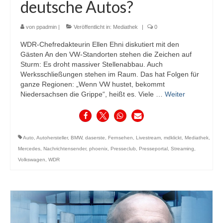
deutsche Autos?
von
ppadmin
|
Veröffentlicht in:
Mediathek
|
0
WDR-Chefredakteurin Ellen Ehni diskutiert mit den
Gästen An den VW-Standorten stehen die Zeichen auf
Sturm: Es droht massiver Stellenabbau. Auch
Werksschließungen stehen im Raum. Das hat Folgen für
ganze Regionen: „Wenn VW hustet, bekommt
Niedersachsen die Grippe“, heißt es. Viele …
Weiter
Auto
,
Autohersteller
,
BMW
,
daserste
,
Fernsehen
,
Livestream
,
mdklickt
,
Mediathek
,
Mercedes
,
Nachrichtensender
,
phoenix
,
Presseclub
,
Presseportal
,
Streaming
,
Volkswagen
,
WDR