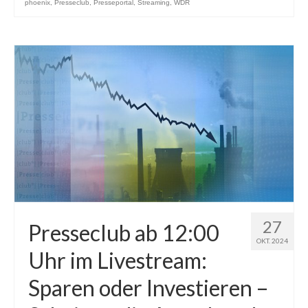
phoenix
,
Presseclub
,
Presseportal
,
Streaming
,
WDR
27
Presseclub ab 12:00
OKT. 2024
Uhr im Livestream:
Sparen oder Investieren –