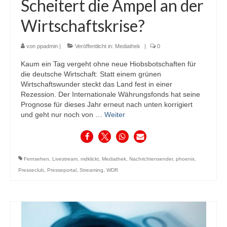
Scheitert die Ampel an der
Wirtschaftskrise?
von
ppadmin
|
Veröffentlicht in:
Mediathek
|
0
Kaum ein Tag vergeht ohne neue Hiobsbotschaften für
die deutsche Wirtschaft: Statt einem grünen
Wirtschaftswunder steckt das Land fest in einer
Rezession. Der Internationale Währungsfonds hat seine
Prognose für dieses Jahr erneut nach unten korrigiert
und geht nur noch von …
Weiter
Fernsehen
,
Livestream
,
mdklickt
,
Mediathek
,
Nachrichtensender
,
phoenix
,
Presseclub
,
Presseportal
,
Streaming
,
WDR