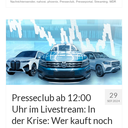
Nachrichtensender
,
nahost
,
phoenix
,
Presseclub
,
Presseportal
,
Streaming
,
WDR
29
Presseclub ab 12:00
SEP. 2024
Uhr im Livestream: In
der Krise: Wer kauft noch