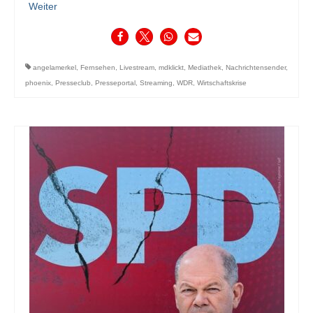
Weiter
angelamerkel
,
Fernsehen
,
Livestream
,
mdklickt
,
Mediathek
,
Nachrichtensender
,
phoenix
,
Presseclub
,
Presseportal
,
Streaming
,
WDR
,
Wirtschaftskrise