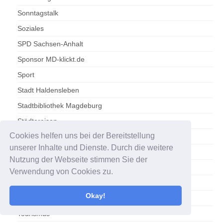
Sonntagstalk
Soziales
SPD Sachsen-Anhalt
Sponsor MD-klickt.de
Sport
Stadt Haldensleben
Stadtbibliothek Magdeburg
Städtereisen
Cookies helfen uns bei der Bereitstellung
Stadtrat Magdeburg
unserer Inhalte und Dienste. Durch die weitere
Statistik
Nutzung der Webseite stimmen Sie der
Statistisches Bundesamt
Verwendung von Cookies zu.
Statistisches Landesamt Sachsen-Anhalt
Okay!
Tennis
Tourismus