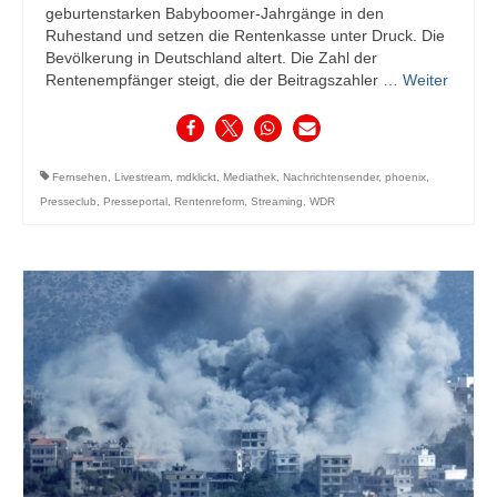
geburtenstarken Babyboomer-Jahrgänge in den
Ruhestand und setzen die Rentenkasse unter Druck. Die
Bevölkerung in Deutschland altert. Die Zahl der
Rentenempfänger steigt, die der Beitragszahler …
Weiter
Fernsehen
,
Livestream
,
mdklickt
,
Mediathek
,
Nachrichtensender
,
phoenix
,
Presseclub
,
Presseportal
,
Rentenreform
,
Streaming
,
WDR