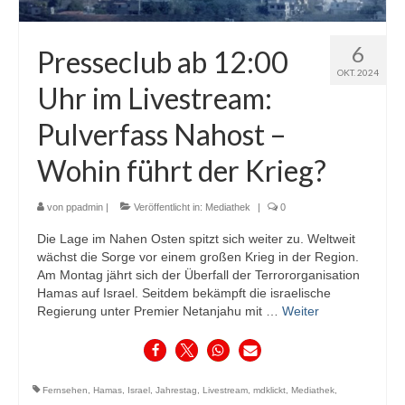
6
Presseclub ab 12:00
OKT. 2024
Uhr im Livestream:
Pulverfass Nahost –
Wohin führt der Krieg?
von
ppadmin
|
Veröffentlicht in:
Mediathek
|
0
Die Lage im Nahen Osten spitzt sich weiter zu. Weltweit
wächst die Sorge vor einem großen Krieg in der Region.
Am Montag jährt sich der Überfall der Terrororganisation
Hamas auf Israel. Seitdem bekämpft die israelische
Regierung unter Premier Netanjahu mit …
Weiter
Fernsehen
,
Hamas
,
Israel
,
Jahrestag
,
Livestream
,
mdklickt
,
Mediathek
,