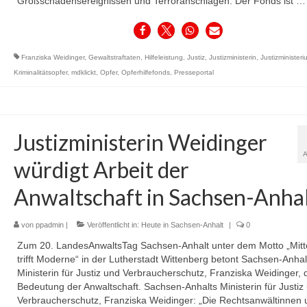
Großschadensereignissen und Terroranschlägen. Der Fonds ist 
Franziska Weidinger
,
Gewaltstraftaten
,
Hilfeleistung
,
Justiz
,
Justizministerin
,
Justizministeri
Kriminalitätsopfer
,
mdklickt
,
Opfer
,
Opferhilfefonds
,
Presseportal
Justizministerin Weidinger
würdigt Arbeit der
Anwaltschaft in Sachsen-Anha
von
ppadmin
|
Veröffentlicht in:
Heute in Sachsen-Anhalt
|
0
Zum 20. LandesAnwaltsTag Sachsen-Anhalt unter dem Motto „Mitte
trifft Moderne“ in der Lutherstadt Wittenberg betont Sachsen-Anhal
Ministerin für Justiz und Verbraucherschutz, Franziska Weidinger, 
Bedeutung der Anwaltschaft. Sachsen-Anhalts Ministerin für Justiz
Verbraucherschutz, Franziska Weidinger: „Die Rechtsanwältinnen 