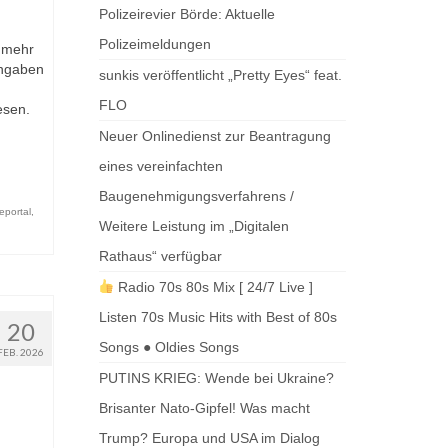
Polizeirevier Börde: Aktuelle
Polizeimeldungen
 mehr
Angaben
sunkis veröffentlicht „Pretty Eyes“ feat.
FLO
esen.
Neuer Onlinedienst zur Beantragung
eines vereinfachten
Baugenehmigungsverfahrens /
eportal
,
Weitere Leistung im „Digitalen
Rathaus“ verfügbar
Radio 70s 80s Mix [ 24/7 Live ]
Listen 70s Music Hits with Best of 80s
20
Songs ● Oldies Songs
FEB. 2026
PUTINS KRIEG: Wende bei Ukraine?
Brisanter Nato-Gipfel! Was macht
Trump? Europa und USA im Dialog