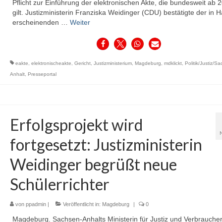
Pflicht zur Einführung der elektronischen Akte, die bundesweit ab 
gilt. Justizministerin Franziska Weidinger (CDU) bestätigte der in H
erscheinenden …
Weiter
eakte
,
elektronischeakte
,
Gericht
,
Justizministerium
,
Magdeburg
,
mdklickt
,
Politik/Justiz/S
Anhalt
,
Presseportal
Erfolgsprojekt wird
fortgesetzt: Justizministerin
Weidinger begrüßt neue
Schülerrichter
von
ppadmin
|
Veröffentlicht in:
Magdeburg
|
0
Magdeburg. Sachsen-Anhalts Ministerin für Justiz und Verbraucher