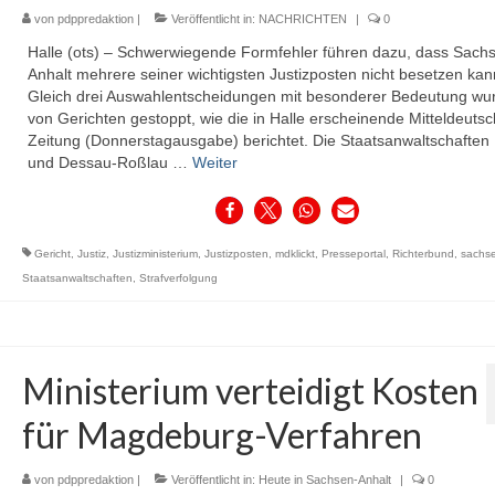
von
pdppredaktion
|
Veröffentlicht in:
NACHRICHTEN
|
0
Halle (ots) – Schwerwiegende Formfehler führen dazu, dass Sach
Anhalt mehrere seiner wichtigsten Justizposten nicht besetzen kan
Gleich drei Auswahlentscheidungen mit besonderer Bedeutung wu
von Gerichten gestoppt, wie die in Halle erscheinende Mitteldeuts
Zeitung (Donnerstagausgabe) berichtet. Die Staatsanwaltschaften 
und Dessau-Roßlau …
Weiter
Gericht
,
Justiz
,
Justizministerium
,
Justizposten
,
mdklickt
,
Presseportal
,
Richterbund
,
sachs
Staatsanwaltschaften
,
Strafverfolgung
Ministerium verteidigt Kosten
für Magdeburg-Verfahren
von
pdppredaktion
|
Veröffentlicht in:
Heute in Sachsen-Anhalt
|
0