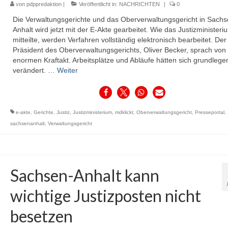
von
pdppredaktion
|
Veröffentlicht in:
NACHRICHTEN
|
0
Die Verwaltungsgerichte und das Oberverwaltungsgericht in Sachs
Anhalt wird jetzt mit der E-Akte gearbeitet. Wie das Justizministeri
mitteilte, werden Verfahren vollständig elektronisch bearbeitet. Der
Präsident des Oberverwaltungsgerichts, Oliver Becker, sprach von
enormen Kraftakt. Arbeitsplätze und Abläufe hätten sich grundlege
verändert. …
Weiter
e-akte
,
Gerichte
,
Justiz
,
Justizministerium
,
mdklickt
,
Oberverwaltungsgericht
,
Presseportal
,
sachsenanhalt
,
Verwaltungsgericht
Sachsen-Anhalt kann
wichtige Justizposten nicht
besetzen