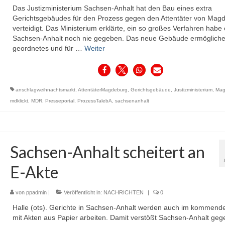
Das Justizministerium Sachsen-Anhalt hat den Bau eines extra
Gerichtsgebäudes für den Prozess gegen den Attentäter von Mag
verteidigt. Das Ministerium erklärte, ein so großes Verfahren habe 
Sachsen-Anhalt noch nie gegeben. Das neue Gebäude ermögliche
geordnetes und für …
Weiter
anschlagweihnachtsmarkt
,
AttentäterMagdeburg
,
Gerichtsgebäude
,
Justizministerium
,
Mag
mdklickt
,
MDR
,
Presseportal
,
ProzessTalebA
,
sachsenanhalt
Sachsen-Anhalt scheitert an
E-Akte
von
ppadmin
|
Veröffentlicht in:
NACHRICHTEN
|
0
Halle (ots). Gerichte in Sachsen-Anhalt werden auch im kommend
mit Akten aus Papier arbeiten. Damit verstößt Sachsen-Anhalt geg