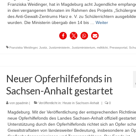
Franziska Weidinger, hat in Magdeburg acht Jugendliche empfange
in den vergangenen Monaten im Rahmen des Projekts „Schülergr
des Anti-Gewalt-Zentrums Harz e. V. zu Schülerrichtern ausgebilde
wurden. Die Ministerin übergab den 14 bis …
Weiter
Franziska Weidinger
,
Justiz
,
Justizministerin
,
Justizministerium
,
mdklickt
,
Presseportal
,
Schue
Neuer Opferhilfefonds in
Sachsen-Anhalt gestartet
von
ppadmin
|
Veröffentlicht in:
Heute in Sachsen-Anhalt
|
0
Magdeburg. Mit der Veröffentlichung der entsprechenden Richtlinie 
neue Opferhilfefonds des Landes Sachsen-Anhalt offiziell gestartet
Unterstützung durch den Opferhilfefonds richtet sich an Opfer sch
Gewaltstraftaten von landesweiter Bedeutung, insbesondere an Op