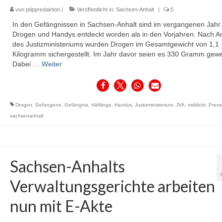
von
pdppredaktion
|
Veröffentlicht in:
Sachsen-Anhalt
|
0
In den Gefängnissen in Sachsen-Anhalt sind im vergangenen Jahr
Drogen und Handys entdeckt worden als in den Vorjahren. Nach 
des Justizministeriums wurden Drogen im Gesamtgewicht von 1,1
Kilogramm sichergestellt. Im Jahr davor seien es 330 Gramm gew
Dabei …
Weiter
Drogen
,
Gefangene
,
Gefängnis
,
Häftlinge
,
Handys
,
Justizministerium
,
JVA
,
mdklickt
,
Press
sachsenanhalt
Sachsen-Anhalts
Verwaltungsgerichte arbeiten
nun mit E-Akte