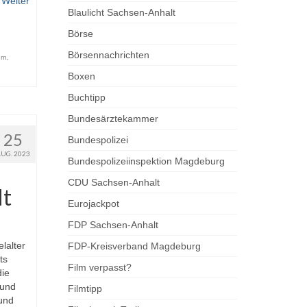
…
Weiter
Blaulicht Sachsen-Anhalt
Börse
Börsennachrichten
um
,
Boxen
Buchtipp
Bundesärztekammer
25
Bundespolizei
AUG. 2023
Bundespolizeiinspektion Magdeburg
CDU Sachsen-Anhalt
lt
Eurojackpot
FDP Sachsen-Anhalt
lalter
FDP-Kreisverband Magdeburg
ts
Film verpasst?
die
 und
Filmtipp
und