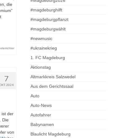
#Magdeburg2026
n, die
#magdeburghilft
emium“
t
#magdeburgpflanzt
#magdeburgwählt
#newmusic
#ukrainekrieg
lerrichter
1. FC Magdeburg
Aktionstag
7
Altmarkkreis Salzwedel
OKT. 2024
Aus dem Gerichtssaal
Auto
Auto-News
ist der
Autofahrer
. Die
Babynamen
werer
fer von
Blaulicht Magdeburg