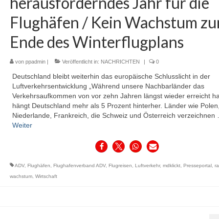
herausforderndes Jahr für die
Flughäfen / Kein Wachstum z
Ende des Winterflugplans
von
ppadmin
|
Veröffentlicht in:
NACHRICHTEN
|
0
Deutschland bleibt weiterhin das europäische Schlusslicht in der
Luftverkehrsentwicklung „Während unsere Nachbarländer das
Verkehrsaufkommen von vor zehn Jahren längst wieder erreicht h
hängt Deutschland mehr als 5 Prozent hinterher. Länder wie Polen,
Niederlande, Frankreich, die Schweiz und Österreich verzeichnen
Weiter
ADV
,
Flughäfen
,
Flughafenverband ADV
,
Flugreisen
,
Luftverkehr
,
mdklickt
,
Presseportal
,
ra
wachstum
,
Wirtschaft