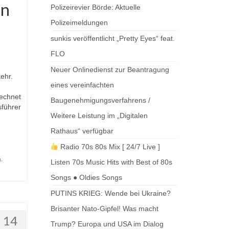
en
Polizeirevier Börde: Aktuelle
Polizeimeldungen
sunkis veröffentlicht „Pretty Eyes“ feat.
FLO
Neuer Onlinedienst zur Beantragung
ehr.
eines vereinfachten
rechnet
Baugenehmigungsverfahrens /
sführer
Weitere Leistung im „Digitalen
Rathaus“ verfügbar
Radio 70s 80s Mix [ 24/7 Live ]
g
,
Listen 70s Music Hits with Best of 80s
Songs ● Oldies Songs
PUTINS KRIEG: Wende bei Ukraine?
Brisanter Nato-Gipfel! Was macht
14
Trump? Europa und USA im Dialog