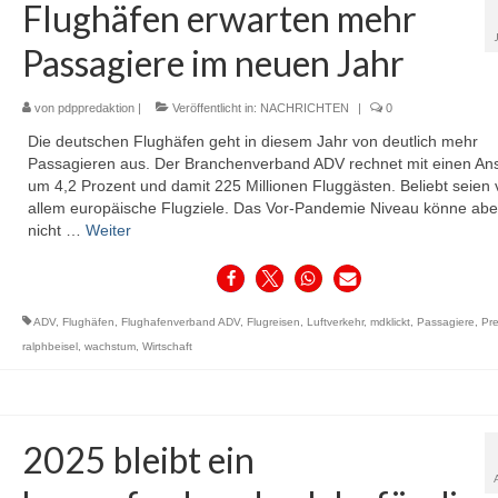
Flughäfen erwarten mehr
Passagiere im neuen Jahr
von
pdppredaktion
|
Veröffentlicht in:
NACHRICHTEN
|
0
Die deutschen Flughäfen geht in diesem Jahr von deutlich mehr
Passagieren aus. Der Branchenverband ADV rechnet mit einen Ans
um 4,2 Prozent und damit 225 Millionen Fluggästen. Beliebt seien 
allem europäische Flugziele. Das Vor-Pandemie Niveau könne abe
nicht …
Weiter
ADV
,
Flughäfen
,
Flughafenverband ADV
,
Flugreisen
,
Luftverkehr
,
mdklickt
,
Passagiere
,
Pre
ralphbeisel
,
wachstum
,
Wirtschaft
2025 bleibt ein