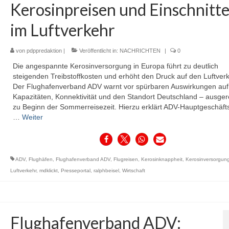
Kerosinpreisen und Einschnitt
im Luftverkehr
von
pdppredaktion
|
Veröffentlicht in:
NACHRICHTEN
|
0
Die angespannte Kerosinversorgung in Europa führt zu deutlich
steigenden Treibstoffkosten und erhöht den Druck auf den Luftverk
Der Flughafenverband ADV warnt vor spürbaren Auswirkungen auf
Kapazitäten, Konnektivität und den Standort Deutschland – ausge
zu Beginn der Sommerreisezeit. Hierzu erklärt ADV-Hauptgeschäft
…
Weiter
ADV
,
Flughäfen
,
Flughafenverband ADV
,
Flugreisen
,
Kerosinknappheit
,
Kerosinversorgun
Luftverkehr
,
mdklickt
,
Presseportal
,
ralphbeisel
,
Wirtschaft
Flughafenverband ADV: