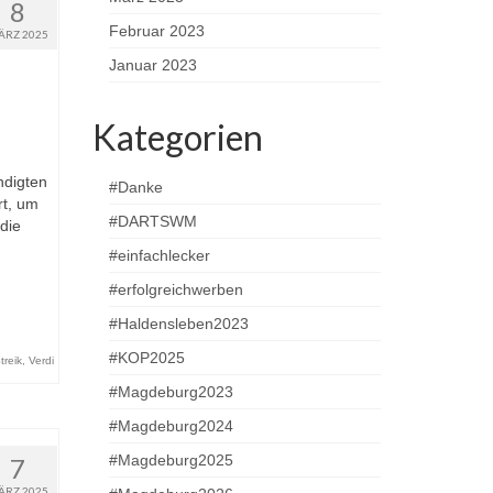
8
Februar 2023
ÄRZ 2025
Januar 2023
Kategorien
ndigten
#Danke
rt, um
#DARTSWM
 die
#einfachlecker
#erfolgreichwerben
#Haldensleben2023
#KOP2025
treik
,
Verdi
#Magdeburg2023
#Magdeburg2024
#Magdeburg2025
7
ÄRZ 2025