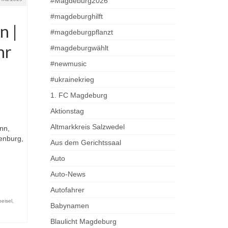
#Magdeburg2026
#magdeburghilft
n |
#magdeburgpflanzt
hr
#magdeburgwählt
#newmusic
#ukrainekrieg
1. FC Magdeburg
Aktionstag
Altmarkkreis Salzwedel
nn,
enburg,
Aus dem Gerichtssaal
Auto
Auto-News
Autofahrer
beisel
,
Babynamen
Blaulicht Magdeburg