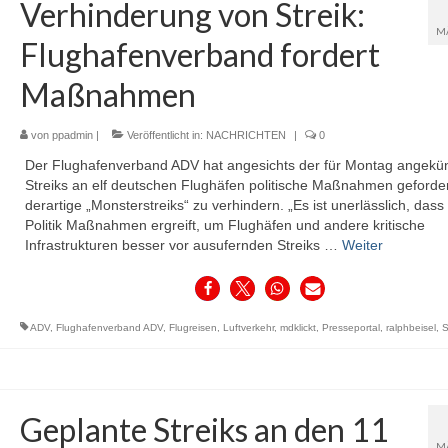
Verhinderung von Streik:
M
Flughafenverband fordert
Maßnahmen
von
ppadmin
|
Veröffentlicht in:
NACHRICHTEN
|
0
Der Flughafenverband ADV hat angesichts der für Montag angekü
Streiks an elf deutschen Flughäfen politische Maßnahmen geforde
derartige „Monsterstreiks“ zu verhindern. „Es ist unerlässlich, dass
Politik Maßnahmen ergreift, um Flughäfen und andere kritische
Infrastrukturen besser vor ausufernden Streiks …
Weiter
ADV
,
Flughafenverband ADV
,
Flugreisen
,
Luftverkehr
,
mdklickt
,
Presseportal
,
ralphbeisel
,
S
Geplante Streiks an den 11
M