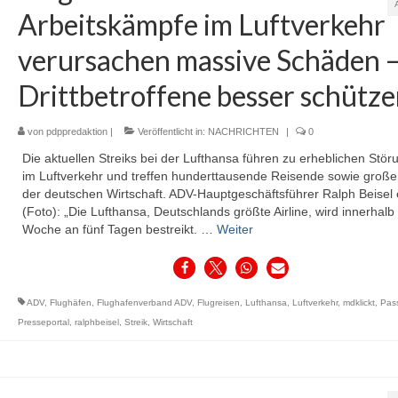
Arbeitskämpfe im Luftverkehr
verursachen massive Schäden 
Drittbetroffene besser schütz
von
pdppredaktion
|
Veröffentlicht in:
NACHRICHTEN
|
0
Die aktuellen Streiks bei der Lufthansa führen zu erheblichen Stö
im Luftverkehr und treffen hunderttausende Reisende sowie große 
der deutschen Wirtschaft. ADV-Hauptgeschäftsführer Ralph Beisel e
(Foto): „Die Lufthansa, Deutschlands größte Airline, wird innerhalb
Woche an fünf Tagen bestreikt. …
Weiter
ADV
,
Flughäfen
,
Flughafenverband ADV
,
Flugreisen
,
Lufthansa
,
Luftverkehr
,
mdklickt
,
Pas
Presseportal
,
ralphbeisel
,
Streik
,
Wirtschaft