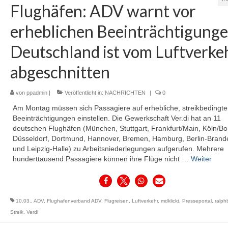
Flughäfen: ADV warnt vor
erheblichen Beeinträchtigunge
Deutschland ist vom Luftverke
abgeschnitten
von
ppadmin
|
Veröffentlicht in:
NACHRICHTEN
|
0
Am Montag müssen sich Passagiere auf erhebliche, streikbedingte
Beeinträchtigungen einstellen. Die Gewerkschaft Ver.di hat an 11
deutschen Flughäfen (München, Stuttgart, Frankfurt/Main, Köln/Bo
Düsseldorf, Dortmund, Hannover, Bremen, Hamburg, Berlin-Brand
und Leipzig-Halle) zu Arbeitsniederlegungen aufgerufen. Mehrere
hunderttausend Passagiere können ihre Flüge nicht …
Weiter
10.03.
,
ADV
,
Flughafenverband ADV
,
Flugreisen
,
Luftverkehr
,
mdklickt
,
Presseportal
,
ralph
Streik
,
Verdi