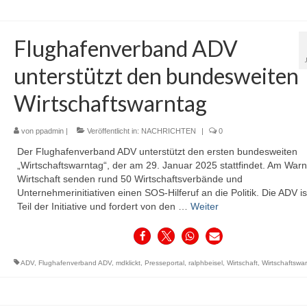
Flughafenverband ADV
unterstützt den bundesweiten
Wirtschaftswarntag
von
ppadmin
|
Veröffentlicht in:
NACHRICHTEN
|
0
Der Flughafenverband ADV unterstützt den ersten bundesweiten
„Wirtschaftswarntag“, der am 29. Januar 2025 stattfindet. Am Warn
Wirtschaft senden rund 50 Wirtschaftsverbände und
Unternehmerinitiativen einen SOS-Hilferuf an die Politik. Die ADV is
Teil der Initiative und fordert von den …
Weiter
ADV
,
Flughafenverband ADV
,
mdklickt
,
Presseportal
,
ralphbeisel
,
Wirtschaft
,
Wirtschaftswa