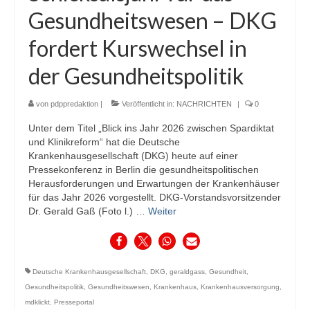
Gesundheitswesen – DKG
fordert Kurswechsel in
der Gesundheitspolitik
von
pdppredaktion
|
Veröffentlicht in:
NACHRICHTEN
|
0
Unter dem Titel „Blick ins Jahr 2026 zwischen Spardiktat
und Klinikreform“ hat die Deutsche
Krankenhausgesellschaft (DKG) heute auf einer
Pressekonferenz in Berlin die gesundheitspolitischen
Herausforderungen und Erwartungen der Krankenhäuser
für das Jahr 2026 vorgestellt. DKG-Vorstandsvorsitzender
Dr. Gerald Gaß (Foto l.) …
Weiter
Deutsche Krankenhausgesellschaft
,
DKG
,
geraldgass
,
Gesundheit
,
Gesundheitspolitik
,
Gesundheitswesen
,
Krankenhaus
,
Krankenhausversorgung
,
mdklickt
,
Presseportal