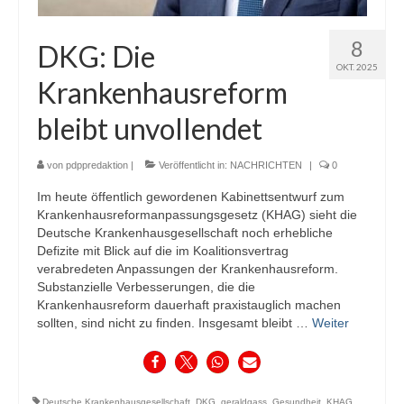
8
DKG: Die
OKT. 2025
Krankenhausreform
bleibt unvollendet
von
pdppredaktion
|
Veröffentlicht in:
NACHRICHTEN
|
0
Im heute öffentlich gewordenen Kabinettsentwurf zum
Krankenhausreformanpassungsgesetz (KHAG) sieht die
Deutsche Krankenhausgesellschaft noch erhebliche
Defizite mit Blick auf die im Koalitionsvertrag
verabredeten Anpassungen der Krankenhausreform.
Substanzielle Verbesserungen, die die
Krankenhausreform dauerhaft praxistauglich machen
sollten, sind nicht zu finden. Insgesamt bleibt …
Weiter
Deutsche Krankenhausgesellschaft
,
DKG
,
geraldgass
,
Gesundheit
,
KHAG
,