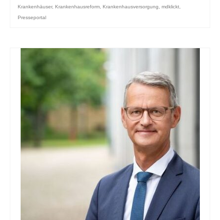
Krankenhäuser
,
Krankenhausreform
,
Krankenhausversorgung
,
mdklickt
,
Presseportal