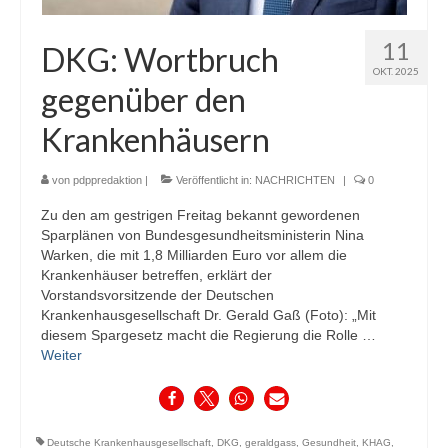
11
DKG: Wortbruch
OKT. 2025
gegenüber den
Krankenhäusern
von
pdppredaktion
|
Veröffentlicht in:
NACHRICHTEN
|
0
Zu den am gestrigen Freitag bekannt gewordenen
Sparplänen von Bundesgesundheitsministerin Nina
Warken, die mit 1,8 Milliarden Euro vor allem die
Krankenhäuser betreffen, erklärt der
Vorstandsvorsitzende der Deutschen
Krankenhausgesellschaft Dr. Gerald Gaß (Foto): „Mit
diesem Spargesetz macht die Regierung die Rolle …
Weiter
Deutsche Krankenhausgesellschaft
,
DKG
,
geraldgass
,
Gesundheit
,
KHAG
,