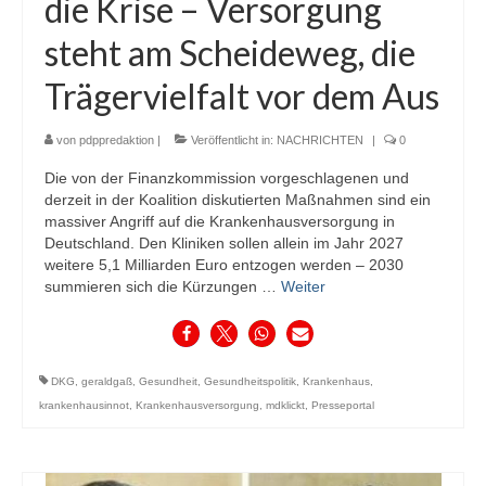
die Krise – Versorgung
steht am Scheideweg, die
Trägervielfalt vor dem Aus
von
pdppredaktion
|
Veröffentlicht in:
NACHRICHTEN
|
0
Die von der Finanzkommission vorgeschlagenen und
derzeit in der Koalition diskutierten Maßnahmen sind ein
massiver Angriff auf die Krankenhausversorgung in
Deutschland. Den Kliniken sollen allein im Jahr 2027
weitere 5,1 Milliarden Euro entzogen werden – 2030
summieren sich die Kürzungen …
Weiter
DKG
,
geraldgaß
,
Gesundheit
,
Gesundheitspolitik
,
Krankenhaus
,
krankenhausinnot
,
Krankenhausversorgung
,
mdklickt
,
Presseportal