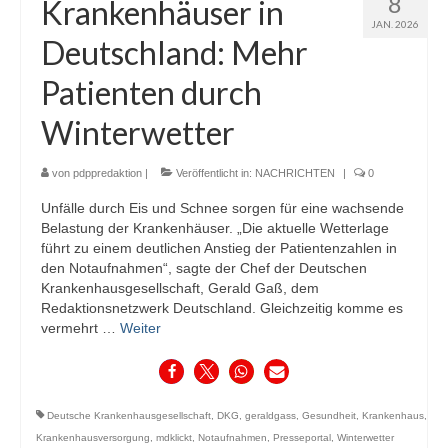
8
Krankenhäuser in
JAN. 2026
Deutschland: Mehr
Patienten durch
Winterwetter
von
pdppredaktion
|
Veröffentlicht in:
NACHRICHTEN
|
0
Unfälle durch Eis und Schnee sorgen für eine wachsende
Belastung der Krankenhäuser. „Die aktuelle Wetterlage
führt zu einem deutlichen Anstieg der Patientenzahlen in
den Notaufnahmen“, sagte der Chef der Deutschen
Krankenhausgesellschaft, Gerald Gaß, dem
Redaktionsnetzwerk Deutschland. Gleichzeitig komme es
vermehrt …
Weiter
Deutsche Krankenhausgesellschaft
,
DKG
,
geraldgass
,
Gesundheit
,
Krankenhaus
,
Krankenhausversorgung
,
mdklickt
,
Notaufnahmen
,
Presseportal
,
Winterwetter