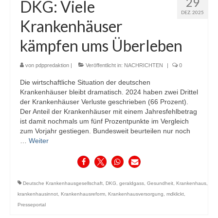
29
DKG: Viele
DEZ. 2025
Krankenhäuser
kämpfen ums Überleben
von
pdppredaktion
|
Veröffentlicht in:
NACHRICHTEN
|
0
Die wirtschaftliche Situation der deutschen
Krankenhäuser bleibt dramatisch. 2024 haben zwei Drittel
der Krankenhäuser Verluste geschrieben (66 Prozent).
Der Anteil der Krankenhäuser mit einem Jahresfehlbetrag
ist damit nochmals um fünf Prozentpunkte im Vergleich
zum Vorjahr gestiegen. Bundesweit beurteilen nur noch
…
Weiter
Deutsche Krankenhausgesellschaft
,
DKG
,
geraldgass
,
Gesundheit
,
Krankenhaus
,
krankenhausinnot
,
Krankenhausreform
,
Krankenhausversorgung
,
mdklickt
,
Presseportal