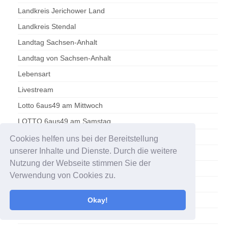
Landkreis Jerichower Land
Landkreis Stendal
Landtag Sachsen-Anhalt
Landtag von Sachsen-Anhalt
Lebensart
Livestream
Lotto 6aus49 am Mittwoch
LOTTO 6aus49 am Samstag
Magdeburg
Cookies helfen uns bei der Bereitstellung
unserer Inhalte und Dienste. Durch die weitere
Magdeburger Verkehrsbetriebe
Nutzung der Webseite stimmen Sie der
Magdeburger Wasserballer
Verwendung von Cookies zu.
Mediathek
Okay!
Medien
Motorradfahrer