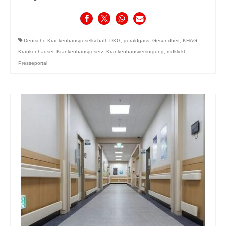
Deutsche Krankenhausgesellschaft
,
DKG
,
geraldgass
,
Gesundheit
,
KHAG
,
Krankenhäuser
,
Krankenhausgesetz
,
Krankenhausversorgung
,
mdklickt
,
Presseportal