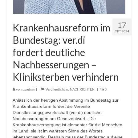
17
Krankenhausreform im
OKT. 2024
Bundestag: ver.di
fordert deutliche
Nachbesserungen –
Kliniksterben verhindern
von
ppadmin
|
Veröffentlicht in:
NACHRICHTEN
|
0
Anlässlich der heutigen Abstimmung im Bundestag zur
Krankenhausreform fordert die Vereinte
Dienstleistungsgewerkschaft (ver.di) deutliche
Nachbesserungen am Gesetzentwurf. „Die
Krankenhausversorgung ist elementar für die Menschen
im Land, sie ist im wahrsten Sinne des Wortes
lebensnotwendig. Deshalb muss der Bundestag auf eine