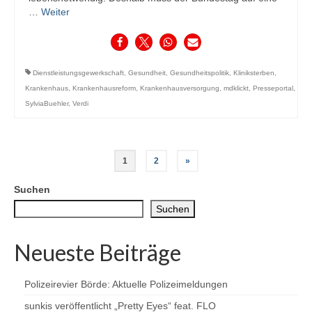
…
Weiter
Dienstleistungsgewerkschaft
,
Gesundheit
,
Gesundheitspolitik
,
Kliniksterben
,
Krankenhaus
,
Krankenhausreform
,
Krankenhausversorgung
,
mdklickt
,
Presseportal
,
SylviaBuehler
,
Verdi
Seitennummerierung
1
2
»
der
Suchen
Beiträge
Suchen
Neueste Beiträge
Polizeirevier Börde: Aktuelle Polizeimeldungen
sunkis veröffentlicht „Pretty Eyes“ feat. FLO