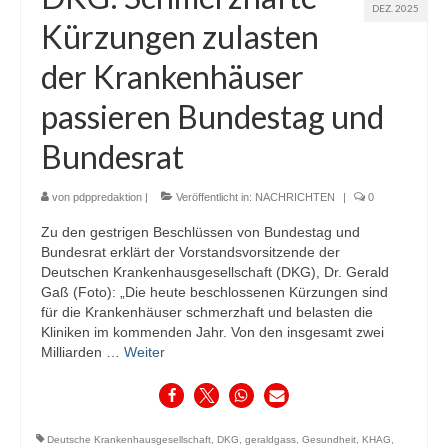
DEZ. 2025
Kürzungen zulasten
der Krankenhäuser
passieren Bundestag und
Bundesrat
von
pdppredaktion
|
Veröffentlicht in:
NACHRICHTEN
|
0
Zu den gestrigen Beschlüssen von Bundestag und
Bundesrat erklärt der Vorstandsvorsitzende der
Deutschen Krankenhausgesellschaft (DKG), Dr. Gerald
Gaß (Foto): „Die heute beschlossenen Kürzungen sind
für die Krankenhäuser schmerzhaft und belasten die
Kliniken im kommenden Jahr. Von den insgesamt zwei
Milliarden …
Weiter
Deutsche Krankenhausgesellschaft
,
DKG
,
geraldgass
,
Gesundheit
,
KHAG
,