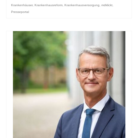
Krankenhäuser
,
Krankenhausreform
,
Krankenhausversorgung
,
mdklickt
,
Presseportal