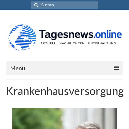
Suchen
nach:
Menü
Impressum
Krankenhausversorgung
Datenschutzerklärung