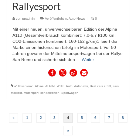
Rallyesport
von
ppadmin
|
Veröffentlicht in:
Auto-News
|
0
Mit einer neuen, unverwechselbaren Edition der Alpine
A110 (Gesamtverbrauch kombiniert: 7,0-6,7 l/100 km;
CO2-Emissionen kombiniert: 160-152 g/km)1 feiert die
Marke einen historischen Erfolg im Motorsport: Vor 50
Jahren gewann der Mittelmotorsportwagen bei der Rallye
San Remo und sicherte sich den …
Weiter
a110sanremo
,
Alpine
,
ALPINE A110
,
Auto
,
Autonews
,
Best cars 2023
,
cars
,
mdklickt
,
Motorsport
,
sonderedition
,
Sportwagen
Seitennummerierung
«
1
2
3
4
5
6
7
8
der
»