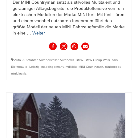
Der MINI Countryman setzt als stilvolles Multitalent und
geräumiger Alltagsbegleiter die Produktoffensive von rein
elektrischen Modellen der Marke MINI fort. Mit fünf Türen
und einem variabel nutzbaren Innenraum führt das
größte Modell der neuen MINI Fahrzeugfamilie die Marke
in eine …
Weiter
Auto
,
Autofahrer
,
Autohersteller
,
Autonews
,
BMW
,
BMW Group Werk
,
cars
,
Elektroauto
,
Leipzig
,
madeingermany
,
mdklickt
,
MINI Countryman
,
minicooper
,
minielectric