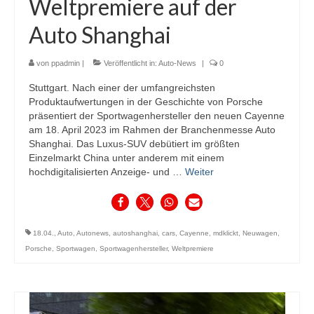
Weltpremiere auf der
Auto Shanghai
von
ppadmin
|
Veröffentlicht in:
Auto-News
|
0
Stuttgart. Nach einer der umfangreichsten
Produktaufwertungen in der Geschichte von Porsche
präsentiert der Sportwagenhersteller den neuen Cayenne
am 18. April 2023 im Rahmen der Branchenmesse Auto
Shanghai. Das Luxus-SUV debütiert im größten
Einzelmarkt China unter anderem mit einem
hochdigitalisierten Anzeige- und …
Weiter
18.04.
,
Auto
,
Autonews
,
autoshanghai
,
cars
,
Cayenne
,
mdklickt
,
Neuwagen
,
Porsche
,
Sportwagen
,
Sportwagenhersteller
,
Weltpremiere