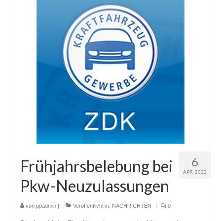
6
Frühjahrsbelebung bei
APR. 2023
Pkw-Neuzulassungen
von
ppadmin
|
Veröffentlicht in:
NACHRICHTEN
|
0