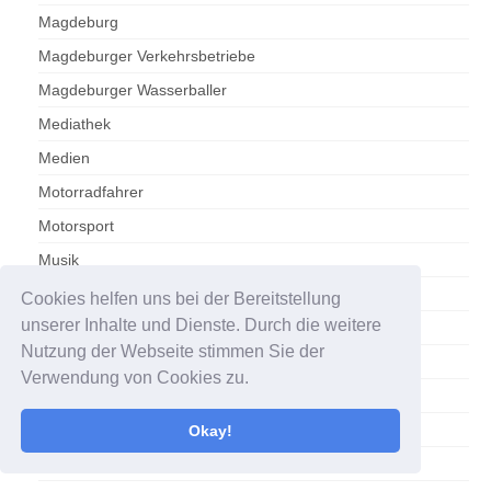
Magdeburg
Magdeburger Verkehrsbetriebe
Magdeburger Wasserballer
Mediathek
Medien
Motorradfahrer
Motorsport
Musik
MVB-Fahrtenschreiber
Cookies helfen uns bei der Bereitstellung
unserer Inhalte und Dienste. Durch die weitere
Nachbarland
Nutzung der Webseite stimmen Sie der
NACHRICHTEN
Verwendung von Cookies zu.
Olympische Sommerspiele Paris 2024
Otto-von-Guericke-Universität
Okay!
Podcast