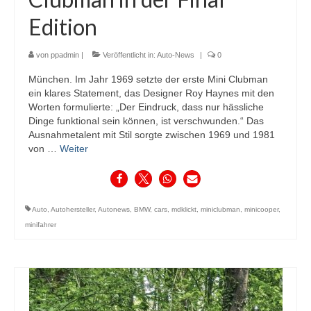
Edition
von
ppadmin
|
Veröffentlicht in:
Auto-News
|
0
München. Im Jahr 1969 setzte der erste Mini Clubman
ein klares Statement, das Designer Roy Haynes mit den
Worten formulierte: „Der Eindruck, dass nur hässliche
Dinge funktional sein können, ist verschwunden.“ Das
Ausnahmetalent mit Stil sorgte zwischen 1969 und 1981
von …
Weiter
Auto
,
Autohersteller
,
Autonews
,
BMW
,
cars
,
mdklickt
,
miniclubman
,
minicooper
,
minifahrer