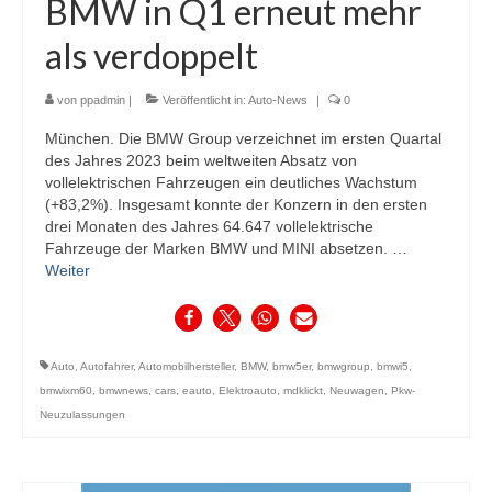
BMW in Q1 erneut mehr
als verdoppelt
von
ppadmin
|
Veröffentlicht in:
Auto-News
|
0
München. Die BMW Group verzeichnet im ersten Quartal
des Jahres 2023 beim weltweiten Absatz von
vollelektrischen Fahrzeugen ein deutliches Wachstum
(+83,2%). Insgesamt konnte der Konzern in den ersten
drei Monaten des Jahres 64.647 vollelektrische
Fahrzeuge der Marken BMW und MINI absetzen. …
Weiter
Auto
,
Autofahrer
,
Automobilhersteller
,
BMW
,
bmw5er
,
bmwgroup
,
bmwi5
,
bmwixm60
,
bmwnews
,
cars
,
eauto
,
Elektroauto
,
mdklickt
,
Neuwagen
,
Pkw-
Neuzulassungen