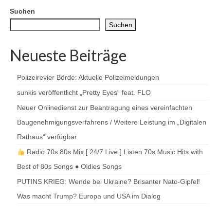
Beiträge
Suchen
Suchen
Neueste Beiträge
Polizeirevier Börde: Aktuelle Polizeimeldungen
sunkis veröffentlicht „Pretty Eyes“ feat. FLO
Neuer Onlinedienst zur Beantragung eines vereinfachten
Baugenehmigungsverfahrens / Weitere Leistung im „Digitalen
Rathaus“ verfügbar
Radio 70s 80s Mix [ 24/7 Live ] Listen 70s Music Hits with
Best of 80s Songs ● Oldies Songs
PUTINS KRIEG: Wende bei Ukraine? Brisanter Nato-Gipfel!
Was macht Trump? Europa und USA im Dialog