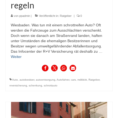
regeln
von
ppadmin
|
Veröffentlicht in:
Ratgeber
|
0
Wiesbaden. Was tun mit einem schrottreifen Auto? Oft
werden die Fahrzeuge zum Ausschlachten verschenkt.
Doch wenn sie danach am Straßenrand landen, haften
unter Umständen die ehemaligen Besitzerinnen und
Besitzer wegen umweltgefährdender Abfallentsorgung.
Das Infocenter der R+V Versicherung rät deshalb zu …
Weiter
Auto
,
autobesitzer
,
autoentsorgung
,
Autofahrer
,
cars
,
mdklickt
,
Ratgeber
,
rvversicherung
,
schenkung
,
schrottauto