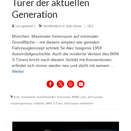
Türer der aktuellen
Generation
von
ppadmin
|
Veröffentlicht in:
Auto-News
|
0
München. Maximaler Innenraum auf minimaler
Grundfläche – mit diesem simplen wie genialen
Fahrzeugkonzept schrieb Sir Alec Issigonis 1959
Automobilgeschichte. Auch die moderne Version des MINI
3-Türers bricht nach diesem Vorbild mit Konventionen,
erfindet sich immer wieder neu und sticht mit seinem …
Weiter
Auto
,
Autofahrer
,
Autohersteller
,
Autonews
,
BMW
,
cars
,
johncooper
,
madeingermany
,
mdklickt
,
MINI 3-Türer
,
minicooper
,
minifahrer