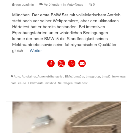
von
ppadmin
|
Veröffentlicht in:
Auto-News
|
0
München. Der erste BMW 5er mit vollelektrischem Antrieb
steht noch vor seiner Weltpremiere, aber den ultimativen
Härtetest hat er bereits bestanden. Bei intensiven
Erprobungsfahrten unter winterlichen Bedingungen
konnte der neue BMW i5 die Standfestigkeit seines
Elektroantriebs sowie seine fahrdynamischen Qualitäten
gleich …
Weiter
Auto
,
Autofahrer
,
Automobilhersteller
,
BMW
,
bmw5er
,
bmwgroup
,
bmwi5
,
bmwnews
,
cars
,
eauto
,
Elektroauto
,
mdklickt
,
Neuwagen
,
wintertest