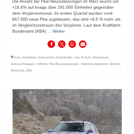
Die Anzahl der Pkw-Neuzulassungen im März wuchs um
+16,6% auf knapp über 281.000 Einheiten gegenüber
dem Vorjahresmonat. Im ersten Quartal wurden rund
667.000 neue Pkw zugelassen, das sind +6,5 % mehr als
im Vergleichszeitraum des Vorjahres. Laut dem Kraftfahrt-
Bundesamt (KBA) …
Weiter
Auto
,
Autofahrer
,
Autohandel
,
Autohändler
,
cars
,
E-Auto
,
Elektroauto
,
Gebrauchtwagen
,
mdklickt
,
Pkw-Neuzulassungen
,
Verbrennungsmotor
,
Verkehr
,
Wirtschaft
,
ZDK