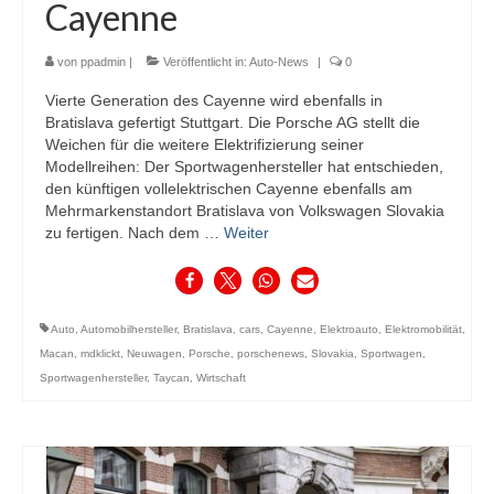
Cayenne
von
ppadmin
|
Veröffentlicht in:
Auto-News
|
0
Vierte Generation des Cayenne wird ebenfalls in
Bratislava gefertigt Stuttgart. Die Porsche AG stellt die
Weichen für die weitere Elektrifizierung seiner
Modellreihen: Der Sportwagenhersteller hat entschieden,
den künftigen vollelektrischen Cayenne ebenfalls am
Mehrmarkenstandort Bratislava von Volkswagen Slovakia
zu fertigen. Nach dem …
Weiter
Auto
,
Automobilhersteller
,
Bratislava
,
cars
,
Cayenne
,
Elektroauto
,
Elektromobilität
,
Macan
,
mdklickt
,
Neuwagen
,
Porsche
,
porschenews
,
Slovakia
,
Sportwagen
,
Sportwagenhersteller
,
Taycan
,
Wirtschaft