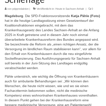
von
pdppredaktion
|
Veröffentlicht in:
Heute in Sachsen-Anhalt
|
0
Magdeburg
. Die SPD-Fraktionsvorsitzende
Katja Pähle (Foto)
hat in die heutige Landtagssitzung einen Gesetzentwurf der
Koalitionsfraktionen eingebracht, mit dem das
Krankenhausgesetz des Landes Sachsen-Anhalt an die Anfang
2025 in Kraft getretene und in diesem Jahr noch einmal
überarbeitete Krankenhausreform des Bundes angepasst wird.
Sie bezeichnete die Reform als „einen richtigen Ansatz, der die
Versorgung im ländlichen Raum stabilisieren kann“, vor allem für
den Erhalt von Krankenhäusern durch die neu eingeführte
Sockelfinanzierung. Das Ausführungsgesetz für Sachsen-Anhalt
soll bereits in der Juni-Sitzung des Landtages endgültig
verabschiedet werden.
Pähle unterstrich, wie wichtig die Öffnung von Krankenhäusern
auch für ambulante Behandlungen sei: „Wir können den
Menschen, die heute nicht wissen, wie und wo sie einen
Facharzttermin bekommen sollen, nicht die medinische
Kompetenz eines wohnortnahen Krankenhauses vorenthalten.
In diesem Punkt gehen bei der Krankenhausreform eine
bessere medizinische Versorgung, eine am Patientenwohl