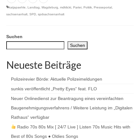
katjapaehle
,
Landtag
,
Magdeburg
,
mdklickt
,
Partei
,
Politik
,
Presseportal
,
sachsenanhalt
,
SPD
,
spdsachsenanhalt
Suchen
Suchen
Neueste Beiträge
Polizeirevier Börde: Aktuelle Polizeimeldungen
sunkis veröffentlicht „Pretty Eyes“ feat. FLO
Neuer Onlinedienst zur Beantragung eines vereinfachten
Baugenehmigungsverfahrens / Weitere Leistung im „Digitalen
Rathaus“ verfügbar
Radio 70s 80s Mix [ 24/7 Live ] Listen 70s Music Hits with
Best of 80s Songs ● Oldies Songs