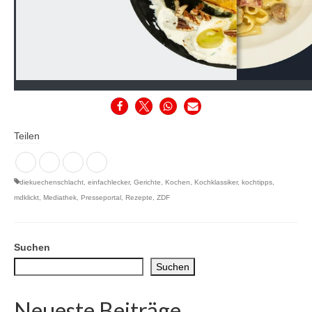
Teilen
diekuechenschlacht
,
einfachlecker
,
Gerichte
,
Kochen
,
Kochklassiker
,
kochtipps
,
mdklickt
,
Mediathek
,
Presseportal
,
Rezepte
,
ZDF
Suchen
Suchen
Neueste Beiträge