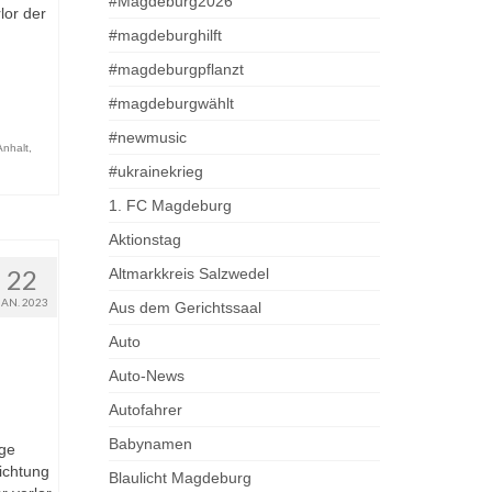
#Magdeburg2026
lor der
#magdeburghilft
#magdeburgpflanzt
#magdeburgwählt
#newmusic
nhalt
,
#ukrainekrieg
1. FC Magdeburg
Aktionstag
22
Altmarkkreis Salzwedel
JAN. 2023
Aus dem Gerichtssaal
Auto
Auto-News
Autofahrer
Babynamen
ige
ichtung
Blaulicht Magdeburg