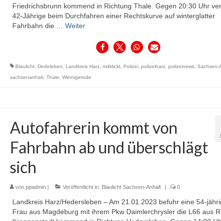
Friedrichsbrunn kommend in Richtung Thale. Gegen 20:30 Uhr ver
42-Jährige beim Durchfahren einer Rechtskurve auf winterglatter
Fahrbahn die …
Weiter
Blaulicht
,
Dedeleben
,
Landkreis Harz
,
mdklickt
,
Polizei
,
polizeiharz
,
polizeinews
,
Sachsen-A
sachsenanhalt
,
Thale
,
Wernigerode
Autofahrerin kommt von
Fahrbahn ab und überschlägt
sich
von
ppadmin
|
Veröffentlicht in:
Blaulicht Sachsen-Anhalt
|
0
Landkreis Harz/Hedersleben – Am 21.01.2023 befuhr eine 54-jähr
Frau aus Magdeburg mit ihrem Pkw Daimlerchrysler die L66 aus R