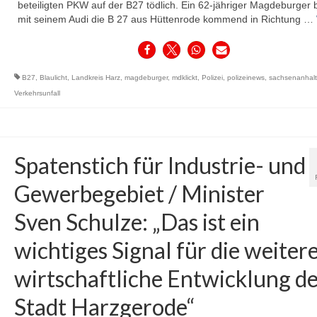
beteiligten PKW auf der B27 tödlich. Ein 62-jähriger Magdeburger 
mit seinem Audi die B 27 aus Hüttenrode kommend in Richtung …
B27
,
Blaulicht
,
Landkreis Harz
,
magdeburger
,
mdklickt
,
Polizei
,
polizeinews
,
sachsenanhalt
Verkehrsunfall
Spatenstich für Industrie- und
Gewerbegebiet / Minister
Sven Schulze: „Das ist ein
wichtiges Signal für die weiter
wirtschaftliche Entwicklung d
Stadt Harzgerode“