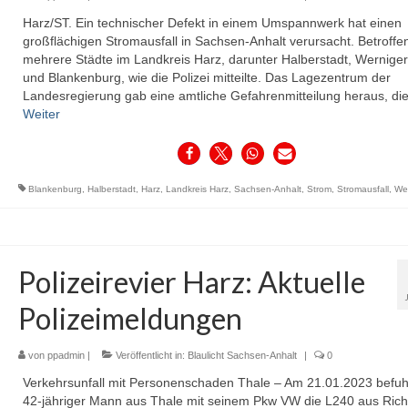
Harz/ST. Ein technischer Defekt in einem Umspannwerk hat einen
großflächigen Stromausfall in Sachsen-Anhalt verursacht. Betroff
mehrere Städte im Landkreis Harz, darunter Halberstadt, Wernige
und Blankenburg, wie die Polizei mitteilte. Das Lagezentrum der
Landesregierung gab eine amtliche Gefahrenmitteilung heraus, di
Weiter
Blankenburg
,
Halberstadt
,
Harz
,
Landkreis Harz
,
Sachsen-Anhalt
,
Strom
,
Stromausfall
,
We
Polizeirevier Harz: Aktuelle
Polizeimeldungen
von
ppadmin
|
Veröffentlicht in:
Blaulicht Sachsen-Anhalt
|
0
Verkehrsunfall mit Personenschaden Thale – Am 21.01.2023 befuh
42-jähriger Mann aus Thale mit seinem Pkw VW die L240 aus Ric