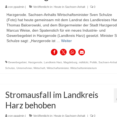
von
ppadmin
|
Veröffentlicht in:
Heute in Sachsen-Anhalt
|
0
Harzgerode. Sachsen-Anhalts Wirtschaftsminister Sven Schulze
(Foto) hat heute gemeinsam mit dem Landrat des Landkreises Har
Thomas Balcerowski, und dem Bürgermeister der Stadt Harzgerod
Marcus Weise, den Spatenstich für ein neues Industrie- und
Gewerbegebiet in Harzgerode (Landkreis Harz) gesetzt. Minister 
Schulze sagt: „Harzgerode ist …
Weiter
Gewerbegebiet
,
Harzgerode
,
Landkreis Harz
,
Magdeburg
,
mdklickt
,
Politik
,
Sachsen-Anhal
Schulze
,
Unternehmer
,
Wirtschaft
,
Wirtschaftsminister
,
Wirtschaftsministerium
Stromausfall im Landkreis
Harz behoben
von
ppadmin
|
Veröffentlicht in:
Heute in Sachsen-Anhalt
|
0