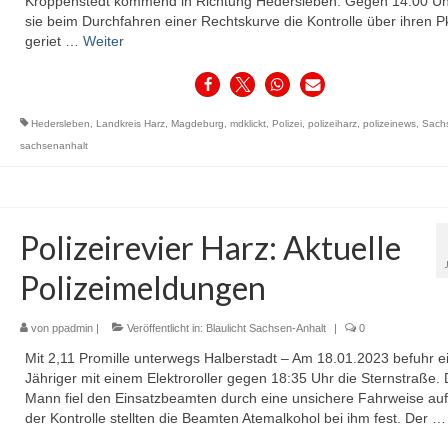
Kroppenstedt kommend in Richtung Hedersleben. Gegen 14:00 Uhr
sie beim Durchfahren einer Rechtskurve die Kontrolle über ihren 
geriet …
Weiter
Hedersleben
,
Landkreis Harz
,
Magdeburg
,
mdklickt
,
Polizei
,
polizeiharz
,
polizeinews
,
Sach
sachsenanhalt
Polizeirevier Harz: Aktuelle
Polizeimeldungen
von
ppadmin
|
Veröffentlicht in:
Blaulicht Sachsen-Anhalt
|
0
Mit 2,11 Promille unterwegs Halberstadt – Am 18.01.2023 befuhr e
Jähriger mit einem Elektroroller gegen 18:35 Uhr die Sternstraße. 
Mann fiel den Einsatzbeamten durch eine unsichere Fahrweise auf
der Kontrolle stellten die Beamten Atemalkohol bei ihm fest. Der 