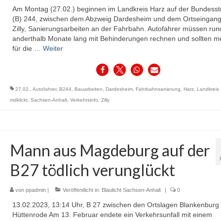
Am Montag (27.02.) beginnen im Landkreis Harz auf der Bundess
(B) 244, zwischen dem Abzweig Dardesheim und dem Ortseingang
Zilly, Sanierungsarbeiten an der Fahrbahn. Autofahrer müssen run
anderthalb Monate lang mit Behinderungen rechnen und sollten me
für die …
Weiter
27.02.
,
Autofahrer
,
B244
,
Bauarbeiten
,
Dardesheim
,
Fahrbahnsanierung
,
Harz
,
Landkreis
mdklickt
,
Sachsen-Anhalt
,
Verkehrsinfo
,
Zilly
Mann aus Magdeburg auf der
B27 tödlich verunglückt
von
ppadmin
|
Veröffentlicht in:
Blaulicht Sachsen-Anhalt
|
0
13.02.2023, 13:14 Uhr, B 27 zwischen den Ortslagen Blankenburg
Hüttenrode Am 13. Februar endete ein Verkehrsunfall mit einem