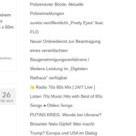
Polizeirevier Börde: Aktuelle
Polizeimeldungen
 einem
us
sunkis veröffentlicht „Pretty Eyes“ feat.
m x 50m
FLO
Neuer Onlinedienst zur Beantragung
eines vereinfachten
lizeiharz
,
Baugenehmigungsverfahrens /
Weitere Leistung im „Digitalen
Rathaus“ verfügbar
Radio 70s 80s Mix [ 24/7 Live ]
26
Listen 70s Music Hits with Best of 80s
FEB. 2023
Songs ● Oldies Songs
PUTINS KRIEG: Wende bei Ukraine?
Brisanter Nato-Gipfel! Was macht
Trump? Europa und USA im Dialog