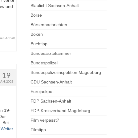
 verlor
Blaulicht Sachsen-Anhalt
Pkw und
Börse
Börsennachrichten
Boxen
sen-Anhalt
,
Buchtipp
Bundesärztekammer
Bundespolizei
Bundespolizeiinspektion Magdeburg
19
JAN. 2023
CDU Sachsen-Anhalt
Eurojackpot
FDP Sachsen-Anhalt
in 19-
FDP-Kreisverband Magdeburg
Der
Film verpasst?
. Bei
…
Weiter
Filmtipp