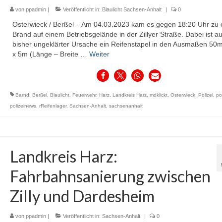
von
ppadmin
|
Veröffentlicht in:
Blaulicht Sachsen-Anhalt
|
0
Osterwieck / Berßel – Am 04.03.2023 kam es gegen 18:20 Uhr zu
Brand auf einem Betriebsgelände in der Zillyer Straße. Dabei ist a
bisher ungeklärter Ursache ein Reifenstapel in den Ausmaßen 50
x 5m (Länge – Breite …
Weiter
Barnd
,
Berßel
,
Blaulicht
,
Feuerwehr
,
Harz
,
Landkreis Harz
,
mdklickt
,
Osterwieck
,
Polizei
,
po
polizeinews
,
rReifenlager
,
Sachsen-Anhalt
,
sachsenanhalt
Landkreis Harz:
Fahrbahnsanierung zwischen
Zilly und Dardesheim
von
ppadmin
|
Veröffentlicht in:
Sachsen-Anhalt
|
0