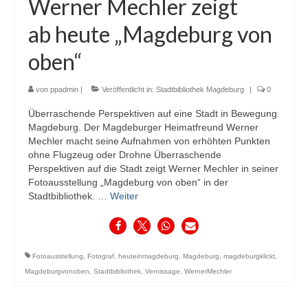
Werner Mechler zeigt
ab heute „Magdeburg von
oben“
von
ppadmin
|
Veröffentlicht in:
Stadtbibliothek Magdeburg
|
0
Überraschende Perspektiven auf eine Stadt in Bewegung
Magdeburg. Der Magdeburger Heimatfreund Werner
Mechler macht seine Aufnahmen von erhöhten Punkten
ohne Flugzeug oder Drohne Überraschende
Perspektiven auf die Stadt zeigt Werner Mechler in seiner
Fotoausstellung „Magdeburg von oben“ in der
Stadtbibliothek. …
Weiter
Fotoausstellung
,
Fotograf
,
heuteinmagdeburg
,
Magdeburg
,
magdeburgklickt
,
Magdeburgvonoben
,
Stadtbibliothek
,
Vernissage
,
WernerMechler