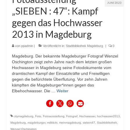
JUNI 2023
„SIEBEN : 47“: Kampf
gegen das Hochwasser
2013 in Magdeburg
von
ppadmin
|
Veröffentlicht in:
Stadtbibliothek Magdeburg
|
0
Magdeburg. Der bekannte Magdeburger Fotograf Wenzel
Oschington zeigt zehn Jahre nach dem letzten großen
Hochwasser in Magdeburg seine Fotodokumente vom
dramtischen Kampf der Einsatzkräfte und Freiwilligen
gegen die befürchtete Überflutung. Vor zehn Jahren
kämpften die Magdeburger*innen gegen das
Elbehochwasser. Die …
Weiter
citymagdeburg
,
Foto
,
Fotoausstellung
,
Fotograf
,
Hochwasser
,
hochwasser2013
,
Magdeburg
,
magdeburger
,
mdklickt
,
meinmagdeburg
,
sieben47
,
Stadtbibliothek
,
Wenzel Oschington