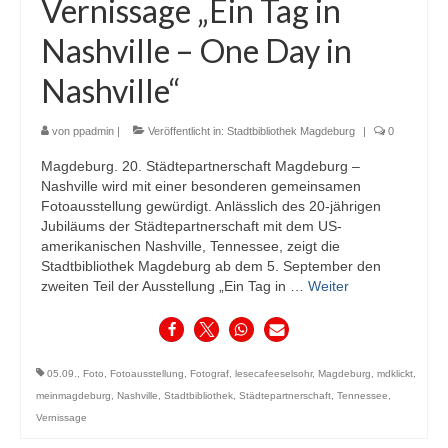
Vernissage „Ein Tag in
Nashville – One Day in
Nashville“
von
ppadmin
|
Veröffentlicht in:
Stadtbibliothek Magdeburg
|
0
Magdeburg. 20. Städtepartnerschaft Magdeburg –
Nashville wird mit einer besonderen gemeinsamen
Fotoausstellung gewürdigt. Anlässlich des 20-jährigen
Jubiläums der Städtepartnerschaft mit dem US-
amerikanischen Nashville, Tennessee, zeigt die
Stadtbibliothek Magdeburg ab dem 5. September den
zweiten Teil der Ausstellung „Ein Tag in …
Weiter
05.09.
,
Foto
,
Fotoausstellung
,
Fotograf
,
lesecafeeselsohr
,
Magdeburg
,
mdklickt
,
meinmagdeburg
,
Nashville
,
Stadtbibliothek
,
Städtepartnerschaft
,
Tennessee
,
Vernissage