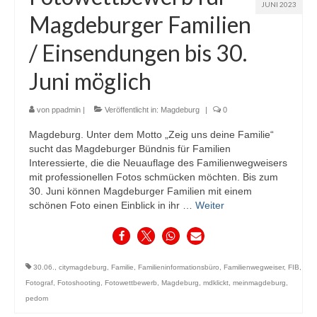
JUNI 2023
Magdeburger Familien
/ Einsendungen bis 30.
Juni möglich
von
ppadmin
|
Veröffentlicht in:
Magdeburg
|
0
Magdeburg. Unter dem Motto „Zeig uns deine Familie“
sucht das Magdeburger Bündnis für Familien
Interessierte, die die Neuauflage des Familienwegweisers
mit professionellen Fotos schmücken möchten. Bis zum
30. Juni können Magdeburger Familien mit einem
schönen Foto einen Einblick in ihr …
Weiter
30.06.
,
citymagdeburg
,
Familie
,
Familieninformationsbüro
,
Familienwegweiser
,
FIB
,
Fotograf
,
Fotoshooting
,
Fotowettbewerb
,
Magdeburg
,
mdklickt
,
meinmagdeburg
,
pedom