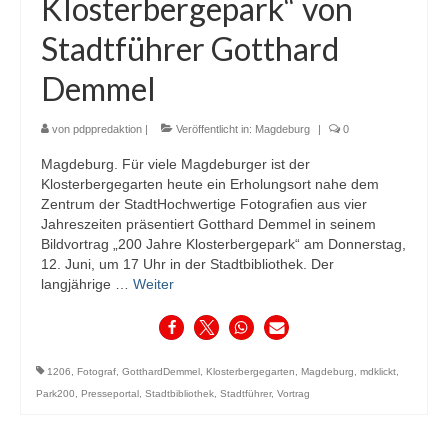
Klosterbergepark“ von
Stadtführer Gotthard
Demmel
von
pdppredaktion
|
Veröffentlicht in:
Magdeburg
|
0
Magdeburg. Für viele Magdeburger ist der
Klosterbergegarten heute ein Erholungsort nahe dem
Zentrum der StadtHochwertige Fotografien aus vier
Jahreszeiten präsentiert Gotthard Demmel in seinem
Bildvortrag „200 Jahre Klosterbergepark“ am Donnerstag,
12. Juni, um 17 Uhr in der Stadtbibliothek. Der
langjährige …
Weiter
1206
,
Fotograf
,
GotthardDemmel
,
Klosterbergegarten
,
Magdeburg
,
mdklickt
,
Park200
,
Presseportal
,
Stadtbibliothek
,
Stadtführer
,
Vortrag