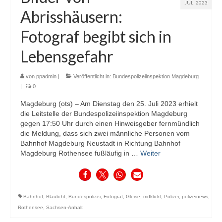
JULI 2023
Abrisshäusern:
Fotograf begibt sich in
Lebensgefahr
von
ppadmin
|
Veröffentlicht in:
Bundespolizeiinspektion Magdeburg
|
0
Magdeburg (ots) – Am Dienstag den 25. Juli 2023 erhielt
die Leitstelle der Bundespolizeiinspektion Magdeburg
gegen 17:50 Uhr durch einen Hinweisgeber fernmündlich
die Meldung, dass sich zwei männliche Personen vom
Bahnhof Magdeburg Neustadt in Richtung Bahnhof
Magdeburg Rothensee fußläufig in …
Weiter
Bahnhof
,
Blaulicht
,
Bundespolizei
,
Fotograf
,
Gleise
,
mdklickt
,
Polizei
,
polizeinews
,
Rothensee
,
Sachsen-Anhalt