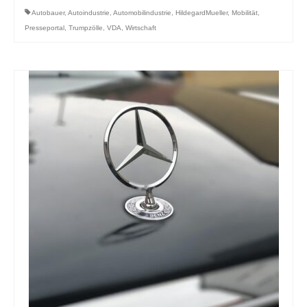
Autobauer
,
Autoindustrie
,
Automobilindustrie
,
HildegardMueller
,
Mobilität
,
Presseportal
,
Trumpzölle
,
VDA
,
Wirtschaft