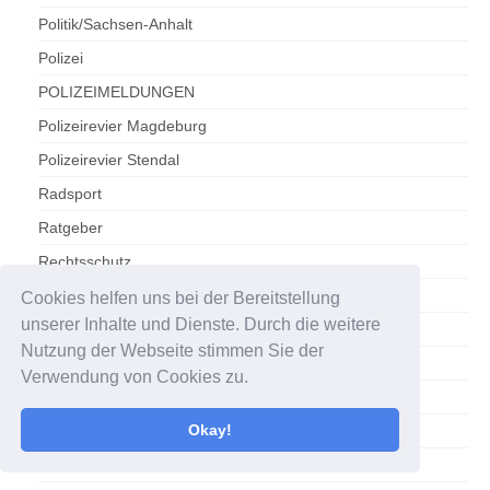
Politik/Sachsen-Anhalt
Polizei
POLIZEIMELDUNGEN
Polizeirevier Magdeburg
Polizeirevier Stendal
Radsport
Ratgeber
Rechtsschutz
Reise-News.
Cookies helfen uns bei der Bereitstellung
unserer Inhalte und Dienste. Durch die weitere
Reisen
Nutzung der Webseite stimmen Sie der
Reisen / Tourismus
Verwendung von Cookies zu.
Reisewetter
Okay!
Sachsen-Anhalt
Sachsen-Anhalt/Gesundheit