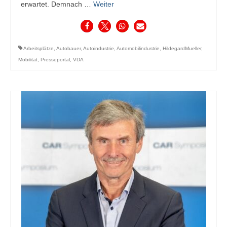
erwartet. Demnach …
Weiter
Arbeitsplätze
,
Autobauer
,
Autoindustrie
,
Automobilindustrie
,
HildegardMueller
,
Mobilität
,
Presseportal
,
VDA