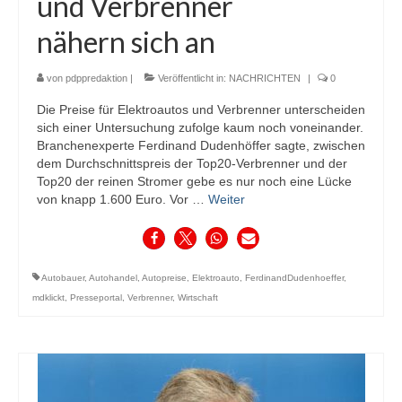
und Verbrenner
nähern sich an
von
pdppredaktion
|
Veröffentlicht in:
NACHRICHTEN
|
0
Die Preise für Elektroautos und Verbrenner unterscheiden
sich einer Untersuchung zufolge kaum noch voneinander.
Branchenexperte Ferdinand Dudenhöffer sagte, zwischen
dem Durchschnittspreis der Top20-Verbrenner und der
Top20 der reinen Stromer gebe es nur noch eine Lücke
von knapp 1.600 Euro. Vor …
Weiter
Autobauer
,
Autohandel
,
Autopreise
,
Elektroauto
,
FerdinandDudenhoeffer
,
mdklickt
,
Presseportal
,
Verbrenner
,
Wirtschaft