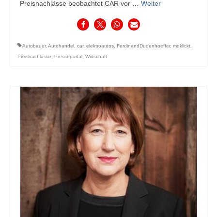
Preisnachlässe beobachtet CAR vor …
Weiter
Autobauer
,
Autohandel
,
car
,
elektroautos
,
FerdinandDudenhoeffer
,
mdklickt
,
Preisnachlässe
,
Presseportal
,
Wirtschaft