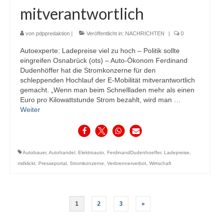
mitverantwortlich
von
pdppredaktion
|
Veröffentlicht in:
NACHRICHTEN
|
0
Autoexperte: Ladepreise viel zu hoch – Politik sollte
eingreifen Osnabrück (ots) – Auto-Ökonom Ferdinand
Dudenhöffer hat die Stromkonzerne für den
schleppenden Hochlauf der E-Mobilität mitverantwortlich
gemacht. „Wenn man beim Schnellladen mehr als einen
Euro pro Kilowattstunde Strom bezahlt, wird man …
Weiter
Autobauer
,
Autohandel
,
Elektroauto
,
FerdinandDudenhoeffer
,
Ladepreise
,
mdklickt
,
Presseportal
,
Stromkonzerne
,
Verbrennerverbot
,
Wirtschaft
Seitennummerierung
1
2
3
»