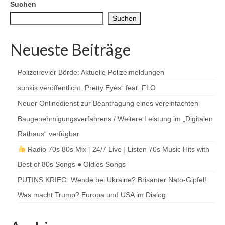
der
Suchen
Beiträge
Suchen
Neueste Beiträge
Polizeirevier Börde: Aktuelle Polizeimeldungen
sunkis veröffentlicht „Pretty Eyes“ feat. FLO
Neuer Onlinedienst zur Beantragung eines vereinfachten
Baugenehmigungsverfahrens / Weitere Leistung im „Digitalen
Rathaus“ verfügbar
Radio 70s 80s Mix [ 24/7 Live ] Listen 70s Music Hits with
Best of 80s Songs ● Oldies Songs
PUTINS KRIEG: Wende bei Ukraine? Brisanter Nato-Gipfel!
Was macht Trump? Europa und USA im Dialog