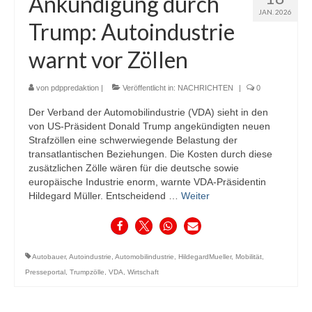
Ankündigung durch
JAN. 2026
Trump: Autoindustrie
warnt vor Zöllen
von
pdppredaktion
|
Veröffentlicht in:
NACHRICHTEN
|
0
Der Verband der Automobilindustrie (VDA) sieht in den
von US-Präsident Donald Trump angekündigten neuen
Strafzöllen eine schwerwiegende Belastung der
transatlantischen Beziehungen. Die Kosten durch diese
zusätzlichen Zölle wären für die deutsche sowie
europäische Industrie enorm, warnte VDA-Präsidentin
Hildegard Müller. Entscheidend …
Weiter
Autobauer
,
Autoindustrie
,
Automobilindustrie
,
HildegardMueller
,
Mobilität
,
Presseportal
,
Trumpzölle
,
VDA
,
Wirtschaft