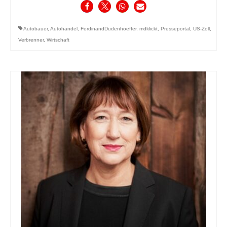
Autobauer
,
Autohandel
,
FerdinandDudenhoeffer
,
mdklickt
,
Presseportal
,
US-Zoll
,
Verbrenner
,
Wirtschaft