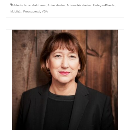
Arbeitsplätze
,
Autobauer
,
Autoindustrie
,
Automobilindustrie
,
HildegardMueller
,
Mobilität
,
Presseportal
,
VDA