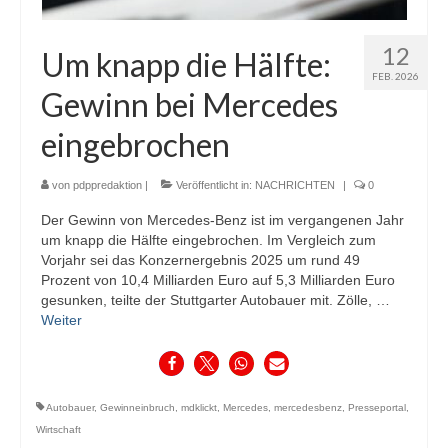
12
Um knapp die Hälfte:
FEB. 2026
Gewinn bei Mercedes
eingebrochen
von
pdppredaktion
|
Veröffentlicht in:
NACHRICHTEN
|
0
Der Gewinn von Mercedes-Benz ist im vergangenen Jahr
um knapp die Hälfte eingebrochen. Im Vergleich zum
Vorjahr sei das Konzernergebnis 2025 um rund 49
Prozent von 10,4 Milliarden Euro auf 5,3 Milliarden Euro
gesunken, teilte der Stuttgarter Autobauer mit. Zölle, …
Weiter
Autobauer
,
Gewinneinbruch
,
mdklickt
,
Mercedes
,
mercedesbenz
,
Presseportal
,
Wirtschaft