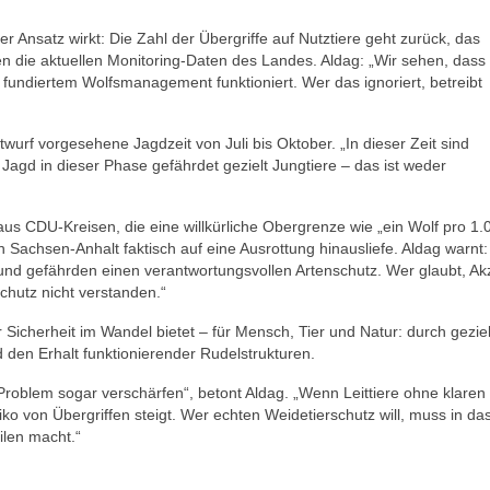
 Ansatz wirkt: Die Zahl der Übergriffe auf Nutztiere geht zurück, das
n die aktuellen Monitoring-Daten des Landes. Aldag: „Wir sehen, dass
fundiertem Wolfsmanagement funktioniert. Wer das ignoriert, betreibt
twurf vorgesehene Jagdzeit von Juli bis Oktober. „In dieser Zeit sind
Jagd in dieser Phase gefährdet gezielt Jungtiere – das ist weder
us CDU-Kreisen, die eine willkürliche Obergrenze wie „ein Wolf pro 1.
in Sachsen-Anhalt faktisch auf eine Ausrottung hinausliefe. Aldag warnt:
 und gefährden einen verantwortungsvollen Artenschutz. Wer glaubt, A
chutz nicht verstanden.“
 Sicherheit im Wandel bietet – für Mensch, Tier und Natur: durch gezie
 den Erhalt funktionierender Rudelstrukturen.
Problem sogar verschärfen“, betont Aldag. „Wenn Leittiere ohne klare
iko von Übergriffen steigt. Wer echten Weidetierschutz will, muss in da
ilen macht.“