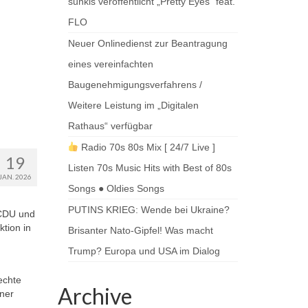
sunkis veröffentlicht „Pretty Eyes“ feat.
FLO
Neuer Onlinedienst zur Beantragung
eines vereinfachten
Baugenehmigungsverfahrens /
Weitere Leistung im „Digitalen
Rathaus“ verfügbar
Radio 70s 80s Mix [ 24/7 Live ]
19
Listen 70s Music Hits with Best of 80s
JAN. 2026
Songs ● Oldies Songs
PUTINS KRIEG: Wende bei Ukraine?
 CDU und
tion in
Brisanter Nato-Gipfel! Was macht
Trump? Europa und USA im Dialog
echte
Archive
lner