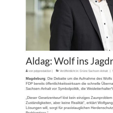
Aldag: Wolf ins Jagdr
von
pdppredaktion
|
Veröffentlicht in:
Grüne Sachsen-Anhalt
|
Magdeburg
. Die Debatte um die Aufnahme des Wolfs
FDP bereits öffentlichkeitswirksam die schnelle Übern
Sachsen-Anhalt vor Symbolpolitik, die Weidetierhalter*
„Dieser Gesetzentwurf löst kein einziges Zaunproblem
Zuständigkeiten, aber keine Realität“, erklärt Wolfgan
Lösungen will, sorgt für praxistauglichen Herdenschutz
Problemtiere.“