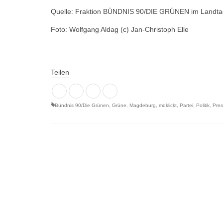
Quelle: Fraktion BÜNDNIS 90/DIE GRÜNEN im Landta
Foto: Wolfgang Aldag (c) Jan-Christoph Elle
Teilen
Bündnis 90/Die Grünen
,
Grüne
,
Magdeburg
,
mdklickt
,
Partei
,
Politik
,
Pres