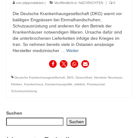
von
pdppredaktion
|
Veröffentlicht in:
NACHRICHTEN
|
0
Die Deutsche Krankenhausgesellschaft (DKG) warnt vor
baldigen Engpässen bei Einmalhandschuhen,
Schutzausrüstung und anderen für den Betrieb der
Krankenhäuser notwendigen Waren. Ursache dafür sind
die unterbrochenen Lieferketten infolge des Krieges im
Iran. So nehmen bereits viele in Ostasien ansässige
Hersteller medizinischer …
Weiter
Deutsche Krankenhausgesellschaft
,
DKG
,
Gesundheit
,
Henriette Neumeyer
,
Kliniken
,
Krankenhaus
,
Krankenhauspolitik
,
mdklickt
,
Presseportal
,
Schutzausrüstung
Suchen
Suchen