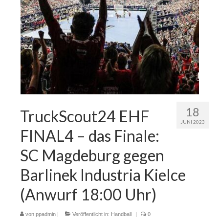
18
TruckScout24 EHF
JUNI 2023
FINAL4 – das Finale:
SC Magdeburg gegen
Barlinek Industria Kielce
(Anwurf 18:00 Uhr)
von
ppadmin
|
Veröffentlicht in:
Handball
|
0