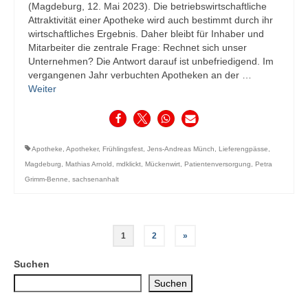
(Magdeburg, 12. Mai 2023). Die betriebswirtschaftliche
Attraktivität einer Apotheke wird auch bestimmt durch ihr
wirtschaftliches Ergebnis. Daher bleibt für Inhaber und
Mitarbeiter die zentrale Frage: Rechnet sich unser
Unternehmen? Die Antwort darauf ist unbefriedigend. Im
vergangenen Jahr verbuchten Apotheken an der …
Weiter
Apotheke
,
Apotheker
,
Frühlingsfest
,
Jens-Andreas Münch
,
Lieferengpässe
,
Magdeburg
,
Mathias Arnold
,
mdklickt
,
Mückenwirt
,
Patientenversorgung
,
Petra
Grimm-Benne
,
sachsenanhalt
Seitennummerierung
1
2
»
der
Suchen
Beiträge
Suchen