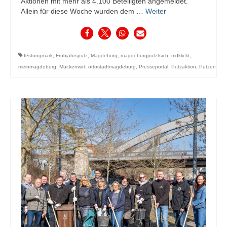
Aktionen mit mehr als 4.100 Beteiligten angemeldet.
Allein für diese Woche wurden dem …
Weiter
festungmark
,
Frühjahrsputz
,
Magdeburg
,
magdeburgputztsich
,
mdklickt
,
meinmagdeburg
,
Mückenwirt
,
ottostadtmagdeburg
,
Presseportal
,
Putzaktion
,
Putzen