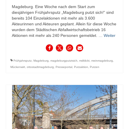
Magdeburg. Eine Woche nach dem Start zum
diesjährigen Frühjahrsputz „Magdeburg putzt sich!“ sind
bereits 104 Einzelaktionen mit mehr als 3.600
Akteurinnen und Akteuren geplant. Allein für diese Woche
wurden dem Städtischen Abfallwirtschaftsbetrieb 16
Aktionen mit mehr als 240 Personen gemeldet. …
Weiter
Frühjahrsputz
,
Magdeburg
,
magdeburgputztsich
,
mdklickt
,
meinmagdeburg
,
Mückenwirt
,
ottostadtmagdeburg
,
Presseportal
,
Putzaktion
,
Putzen