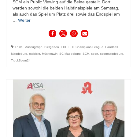
SCM ein Public Viewing auf die Beine gestellt. Dort
werden sowohl die beiden Halbfinalspiele am Samstag,
als auch das Spiel um Platz drei sowie das Endspiel am
…
Weiter
17.06.
,
Ausflugstipp
,
Biergarten
,
EHF
,
EHF Champions League
,
Handball
,
Magdeburg
,
mdklickt
,
Mückenwirt
,
SC Magdeburg
,
SCM
,
sport
,
sportmagdeburg
,
TruckScout24