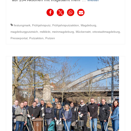
festungmark
,
Frühjahrsputz
,
Frühjahrsputzaktion
,
Magdeburg
,
magdeburgputztsich
,
mdklickt
,
meinmagdeburg
,
Mückenwirt
,
ottostadtmagdeburg
,
Presseportal
,
Putzaktion
,
Putzen