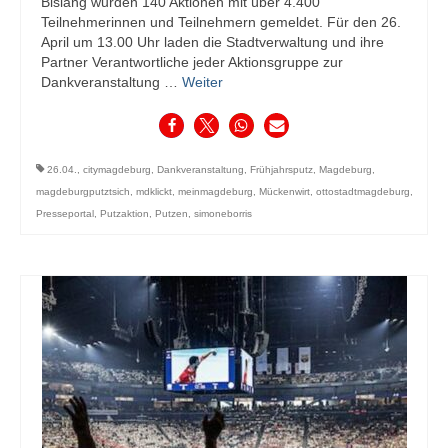
Bislang wurden 140 Aktionen mit über 4.400
Teilnehmerinnen und Teilnehmern gemeldet. Für den 26.
April um 13.00 Uhr laden die Stadtverwaltung und ihre
Partner Verantwortliche jeder Aktionsgruppe zur
Dankveranstaltung …
Weiter
26.04.
,
citymagdeburg
,
Dankveranstaltung
,
Frühjahrsputz
,
Magdeburg
,
magdeburgputztsich
,
mdklickt
,
meinmagdeburg
,
Mückenwirt
,
ottostadtmagdeburg
,
Presseportal
,
Putzaktion
,
Putzen
,
simoneborris