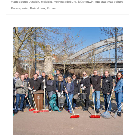
magdeburgputztsich
,
mdklickt
,
meinmagdeburg
,
Mückenwirt
,
ottostadtmagdeburg
,
Presseportal
,
Putzaktion
,
Putzen