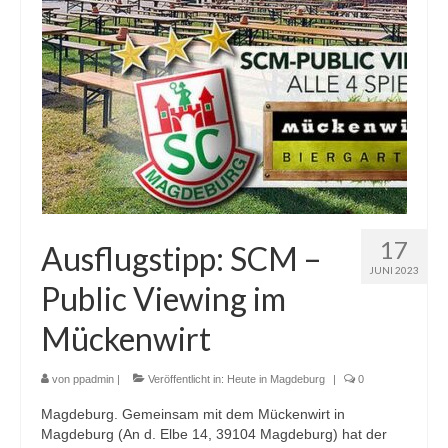
17
Ausflugstipp: SCM –
JUNI 2023
Public Viewing im
Mückenwirt
von
ppadmin
|
Veröffentlicht in:
Heute in Magdeburg
|
0
Magdeburg. Gemeinsam mit dem Mückenwirt in
Magdeburg (An d. Elbe 14, 39104 Magdeburg) hat der