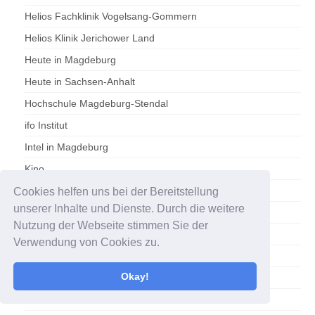
Helios Fachklinik Vogelsang-Gommern
Helios Klinik Jerichower Land
Heute in Magdeburg
Heute in Sachsen-Anhalt
Hochschule Magdeburg-Stendal
ifo Institut
Intel in Magdeburg
Kino
Kino-News mit Trailer
Cookies helfen uns bei der Bereitstellung
unserer Inhalte und Dienste. Durch die weitere
Klassik – News
Nutzung der Webseite stimmen Sie der
Kleinanzeige
Verwendung von Cookies zu.
Klickt Filmothek
Okay!
Klinikum Magdeburg
Kriminalität