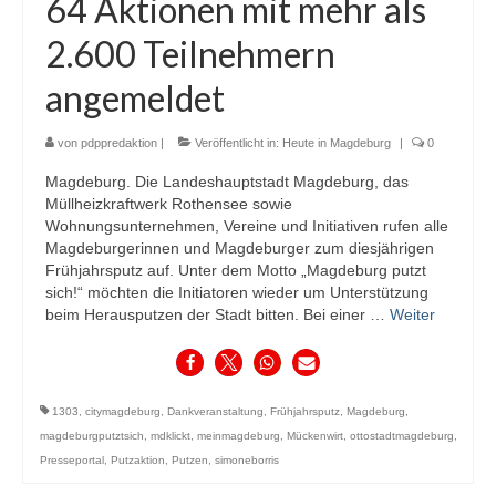
64 Aktionen mit mehr als
2.600 Teilnehmern
angemeldet
von
pdppredaktion
|
Veröffentlicht in:
Heute in Magdeburg
|
0
Magdeburg. Die Landeshauptstadt Magdeburg, das
Müllheizkraftwerk Rothensee sowie
Wohnungsunternehmen, Vereine und Initiativen rufen alle
Magdeburgerinnen und Magdeburger zum diesjährigen
Frühjahrsputz auf. Unter dem Motto „Magdeburg putzt
sich!“ möchten die Initiatoren wieder um Unterstützung
beim Herausputzen der Stadt bitten. Bei einer …
Weiter
1303
,
citymagdeburg
,
Dankveranstaltung
,
Frühjahrsputz
,
Magdeburg
,
magdeburgputztsich
,
mdklickt
,
meinmagdeburg
,
Mückenwirt
,
ottostadtmagdeburg
,
Presseportal
,
Putzaktion
,
Putzen
,
simoneborris