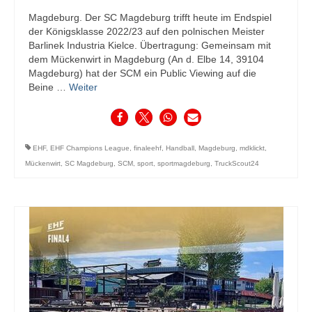
Magdeburg. Der SC Magdeburg trifft heute im Endspiel
der Königsklasse 2022/23 auf den polnischen Meister
Barlinek Industria Kielce. Übertragung: Gemeinsam mit
dem Mückenwirt in Magdeburg (An d. Elbe 14, 39104
Magdeburg) hat der SCM ein Public Viewing auf die
Beine …
Weiter
EHF
,
EHF Champions League
,
finaleehf
,
Handball
,
Magdeburg
,
mdklickt
,
Mückenwirt
,
SC Magdeburg
,
SCM
,
sport
,
sportmagdeburg
,
TruckScout24