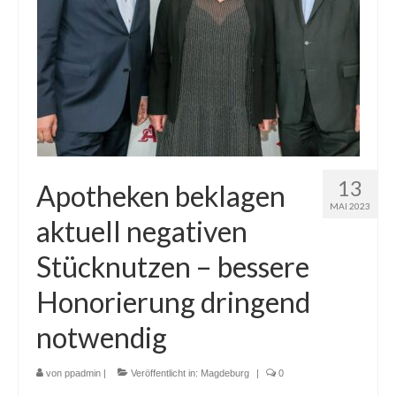
13
Apotheken beklagen
MAI 2023
aktuell negativen
Stücknutzen – bessere
Honorierung dringend
notwendig
von
ppadmin
|
Veröffentlicht in:
Magdeburg
|
0