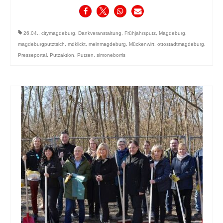
26.04.
,
citymagdeburg
,
Dankveranstaltung
,
Frühjahrsputz
,
Magdeburg
,
magdeburgputztsich
,
mdklickt
,
meinmagdeburg
,
Mückenwirt
,
ottostadtmagdeburg
,
Presseportal
,
Putzaktion
,
Putzen
,
simoneborris