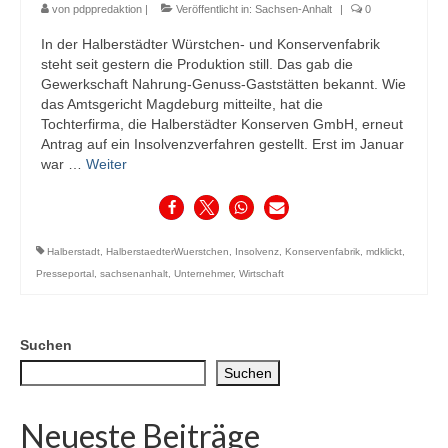
von
pdppredaktion
|
Veröffentlicht in:
Sachsen-Anhalt
|
0
In der Halberstädter Würstchen- und Konservenfabrik
steht seit gestern die Produktion still. Das gab die
Gewerkschaft Nahrung-Genuss-Gaststätten bekannt. Wie
das Amtsgericht Magdeburg mitteilte, hat die
Tochterfirma, die Halberstädter Konserven GmbH, erneut
Antrag auf ein Insolvenzverfahren gestellt. Erst im Januar
war …
Weiter
Halberstadt
,
HalberstaedterWuerstchen
,
Insolvenz
,
Konservenfabrik
,
mdklickt
,
Presseportal
,
sachsenanhalt
,
Unternehmer
,
Wirtschaft
Suchen
Suchen
Neueste Beiträge