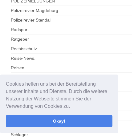
POLIZEIMELDUNGEN
Polizeirevier Magdeburg
Polizeirevier Stendal
Radsport
Ratgeber
Rechtsschutz
Reise-News.
Reisen
Reisen / Tourismus
Cookies helfen uns bei der Bereitstellung
Reisewetter
unserer Inhalte und Dienste. Durch die weitere
Sachsen-Anhalt
Nutzung der Webseite stimmen Sie der
Sachsen-Anhalt/Gesundheit
Verwendung von Cookies zu.
Salzlandkreis
Okay!
SC Magdeburg
Schlager