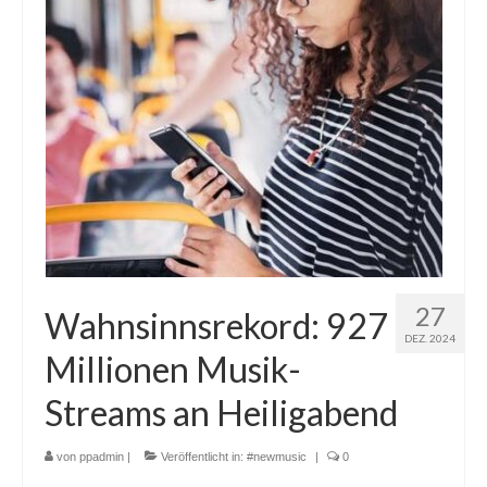
27
Wahnsinnsrekord: 927
DEZ. 2024
Millionen Musik-
Streams an Heiligabend
von
ppadmin
|
Veröffentlicht in:
#newmusic
|
0