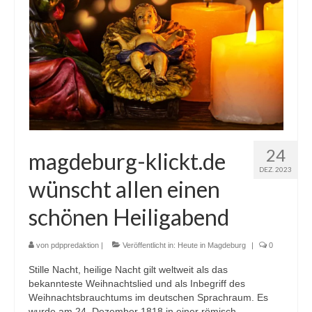
24
magdeburg-klickt.de
DEZ. 2023
wünscht allen einen
schönen Heiligabend
von
pdppredaktion
|
Veröffentlicht in:
Heute in Magdeburg
|
0
Stille Nacht, heilige Nacht gilt weltweit als das
bekannteste Weihnachtslied und als Inbegriff des
Weihnachtsbrauchtums im deutschen Sprachraum. Es
wurde am 24. Dezember 1818 in einer römisch-