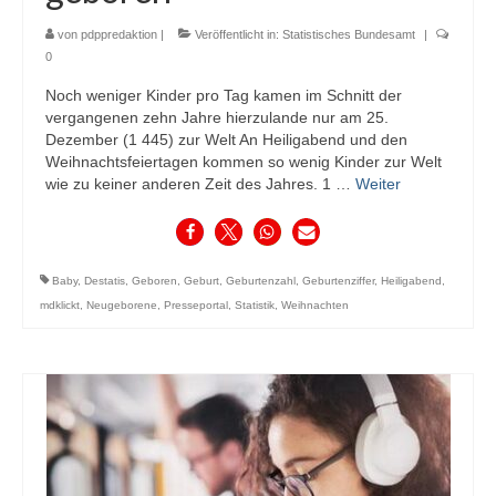
von
pdppredaktion
|
Veröffentlicht in:
Statistisches Bundesamt
|
0
Noch weniger Kinder pro Tag kamen im Schnitt der
vergangenen zehn Jahre hierzulande nur am 25.
Dezember (1 445) zur Welt An Heiligabend und den
Weihnachtsfeiertagen kommen so wenig Kinder zur Welt
wie zu keiner anderen Zeit des Jahres. 1 …
Weiter
Baby
,
Destatis
,
Geboren
,
Geburt
,
Geburtenzahl
,
Geburtenziffer
,
Heiligabend
,
mdklickt
,
Neugeborene
,
Presseportal
,
Statistik
,
Weihnachten