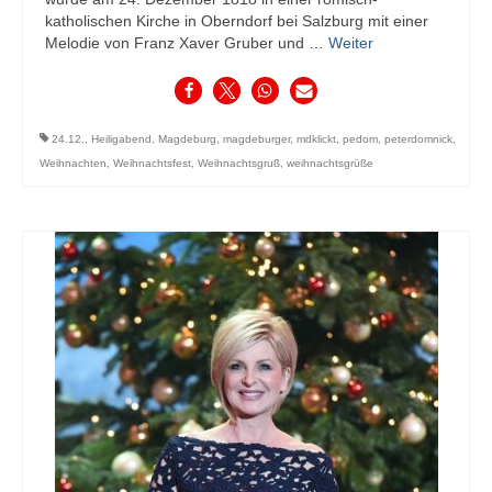
katholischen Kirche in Oberndorf bei Salzburg mit einer
Melodie von Franz Xaver Gruber und …
Weiter
24.12.
,
Heiligabend
,
Magdeburg
,
magdeburger
,
mdklickt
,
pedom
,
peterdomnick
,
Weihnachten
,
Weihnachtsfest
,
Weihnachtsgruß
,
weihnachtsgrüße