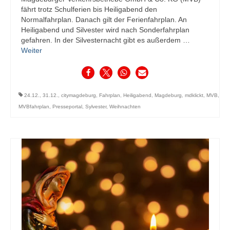
fährt trotz Schulferien bis Heiligabend den
Normalfahrplan. Danach gilt der Ferienfahrplan. An
Heiligabend und Silvester wird nach Sonderfahrplan
gefahren. In der Silvesternacht gibt es außerdem …
Weiter
24.12.
,
31.12.
,
citymagdeburg
,
Fahrplan
,
Heiligabend
,
Magdeburg
,
mdklickt
,
MVB
,
MVBfahrplan
,
Presseportal
,
Sylvester
,
Weihnachten