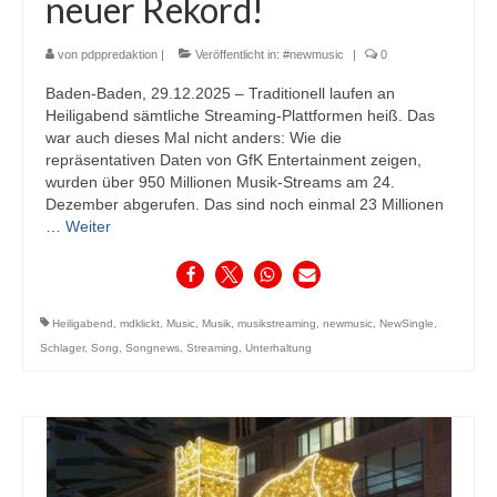
neuer Rekord!
von
pdppredaktion
|
Veröffentlicht in:
#newmusic
|
0
Baden-Baden, 29.12.2025 – Traditionell laufen an
Heiligabend sämtliche Streaming-Plattformen heiß. Das
war auch dieses Mal nicht anders: Wie die
repräsentativen Daten von GfK Entertainment zeigen,
wurden über 950 Millionen Musik-Streams am 24.
Dezember abgerufen. Das sind noch einmal 23 Millionen
…
Weiter
Heiligabend
,
mdklickt
,
Music
,
Musik
,
musikstreaming
,
newmusic
,
NewSingle
,
Schlager
,
Song
,
Songnews
,
Streaming
,
Unterhaltung