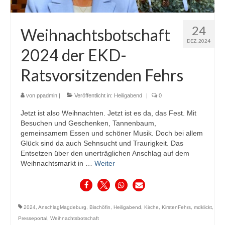
24
Weihnachtsbotschaft
DEZ. 2024
2024 der EKD-
Ratsvorsitzenden Fehrs
von
ppadmin
|
Veröffentlicht in:
Heiligabend
|
0
Jetzt ist also Weihnachten. Jetzt ist es da, das Fest. Mit
Besuchen und Geschenken, Tannenbaum,
gemeinsamem Essen und schöner Musik. Doch bei allem
Glück sind da auch Sehnsucht und Traurigkeit. Das
Entsetzen über den unerträglichen Anschlag auf dem
Weihnachtsmarkt in …
Weiter
2024
,
AnschlagMagdeburg
,
Bischöfin
,
Heiligabend
,
Kirche
,
KirstenFehrs
,
mdklickt
,
Presseportal
,
Weihnachtsbotschaft