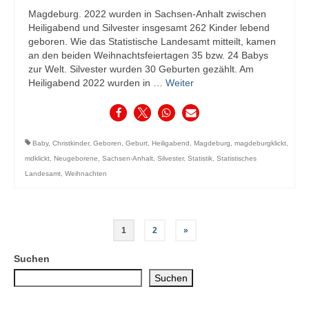
Magdeburg. 2022 wurden in Sachsen-Anhalt zwischen
Heiligabend und Silvester insgesamt 262 Kinder lebend
geboren. Wie das Statistische Landesamt mitteilt, kamen
an den beiden Weihnachtsfeiertagen 35 bzw. 24 Babys
zur Welt. Silvester wurden 30 Geburten gezählt. Am
Heiligabend 2022 wurden in …
Weiter
Baby
,
Christkinder
,
Geboren
,
Geburt
,
Heiligabend
,
Magdeburg
,
magdeburgklickt
,
mdklickt
,
Neugeborene
,
Sachsen-Anhalt
,
Silvester
,
Statistik
,
Statistisches
Landesamt
,
Weihnachten
Seitennummerierung
1
2
»
der
Suchen
Beiträge
Suchen