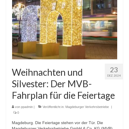
23
Weihnachten und
DEZ. 2024
Silvester: Der MVB-
Fahrplan für die Feiertage
von
ppadmin
|
Veröffentlicht in:
Magdeburger Verkehrsbetriebe
|
0
Magdeburg. Die Feiertage stehen vor der Tür. Die
Magdeburger Verkehrsbetriebe GmbH & Co. KG (MVB)