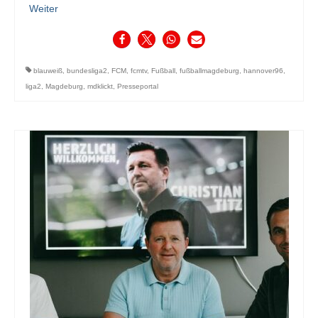
Weiter
blauweiß
,
bundesliga2
,
FCM
,
fcmtv
,
Fußball
,
fußballmagdeburg
,
hannover96
,
liga2
,
Magdeburg
,
mdklickt
,
Presseportal