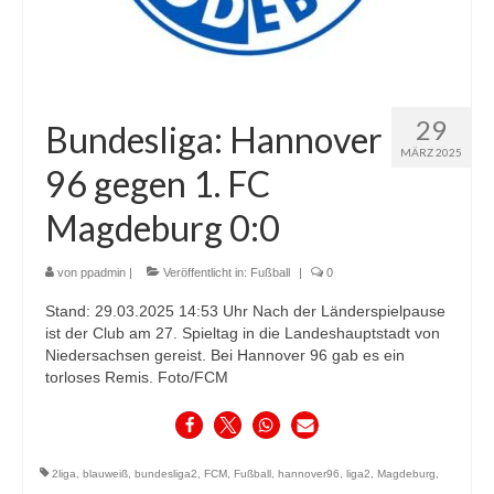
29
Bundesliga: Hannover
MÄRZ 2025
96 gegen 1. FC
Magdeburg 0:0
von
ppadmin
|
Veröffentlicht in:
Fußball
|
0
Stand: 29.03.2025 14:53 Uhr Nach der Länderspielpause
ist der Club am 27. Spieltag in die Landeshauptstadt von
Niedersachsen gereist. Bei Hannover 96 gab es ein
torloses Remis. Foto/FCM
2liga
,
blauweiß
,
bundesliga2
,
FCM
,
Fußball
,
hannover96
,
liga2
,
Magdeburg
,