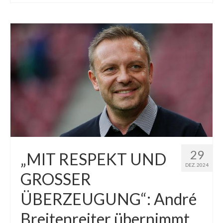
29
„MIT RESPEKT UND
DEZ. 2024
GROSSER
ÜBERZEUGUNG“: André
Breitenreiter übernimmt