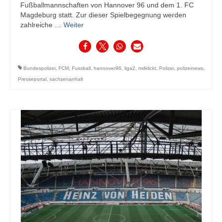
Fußballmannschaften von Hannover 96 und dem 1. FC
Magdeburg statt. Zur dieser Spielbegegnung werden
zahlreiche …
Weiter
Bundespolizei
,
FCM
,
Fussball
,
hannover96
,
liga2
,
mdklickt
,
Polizei
,
polizeinews
,
Presseportal
,
sachsenanhalt