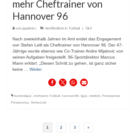
mehr Cheftrainer von
Hannover 96
von
ppadmin
|
Veröffentlicht in:
Fußball
|
0
Nach zweieinhalb Jahren im Amt endet das Engagement
von Stefan Leitl als Cheftrainer von Hannover 96. Der 47-
Jährige wurde ebenso wie Co-Trainer Andre Mijatovic von
seinen Aufgaben freigestellt. 96-Sportdirektor Marcus
Mann erklärt: „Diesen Schritt zu gehen, ist ganz sicher
keine …
Weiter
bundesliga2
,
cheftrainer
,
Fußball
,
hannover96
,
liga2
,
mdklickt
,
Presseportal
,
Presseschau
,
StefanLeitl
Seitennummerierung
1
2
3
»