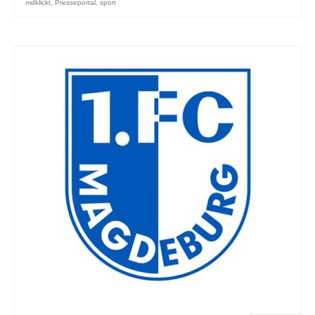
mdklickt
,
Presseportal
,
sport