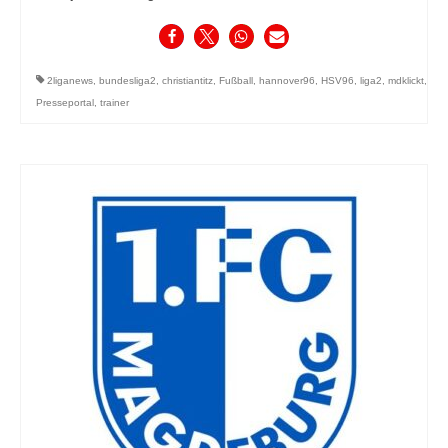
2liganews
,
bundesliga2
,
christiantitz
,
Fußball
,
hannover96
,
HSV96
,
liga2
,
mdklickt
,
Presseportal
,
trainer