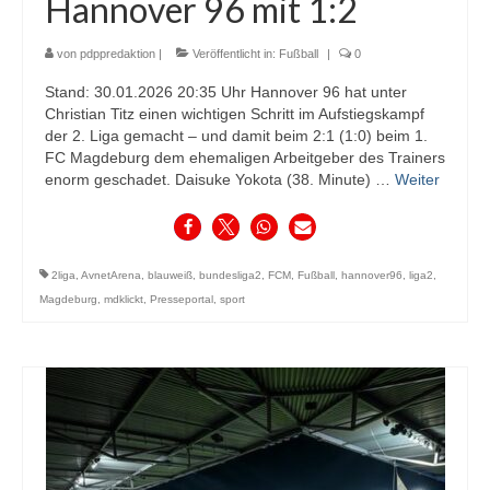
Hannover 96 mit 1:2
von
pdppredaktion
|
Veröffentlicht in:
Fußball
|
0
Stand: 30.01.2026 20:35 Uhr Hannover 96 hat unter
Christian Titz einen wichtigen Schritt im Aufstiegskampf
der 2. Liga gemacht – und damit beim 2:1 (1:0) beim 1.
FC Magdeburg dem ehemaligen Arbeitgeber des Trainers
enorm geschadet. Daisuke Yokota (38. Minute) …
Weiter
2liga
,
AvnetArena
,
blauweiß
,
bundesliga2
,
FCM
,
Fußball
,
hannover96
,
liga2
,
Magdeburg
,
mdklickt
,
Presseportal
,
sport