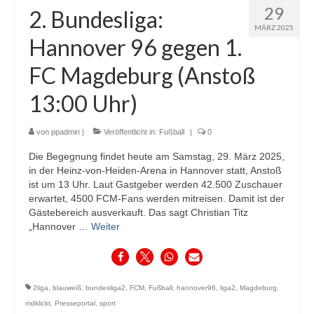
29
2. Bundesliga:
MÄRZ 2025
Hannover 96 gegen 1.
FC Magdeburg (Anstoß
13:00 Uhr)
von
ppadmin
|
Veröffentlicht in:
Fußball
|
0
Die Begegnung findet heute am Samstag, 29. März 2025,
in der Heinz-von-Heiden-Arena in Hannover statt, Anstoß
ist um 13 Uhr. Laut Gastgeber werden 42.500 Zuschauer
erwartet, 4500 FCM-Fans werden mitreisen. Damit ist der
Gästebereich ausverkauft. Das sagt Christian Titz
„Hannover …
Weiter
2liga
,
blauweiß
,
bundesliga2
,
FCM
,
Fußball
,
hannover96
,
liga2
,
Magdeburg
,
mdklickt
,
Presseportal
,
sport