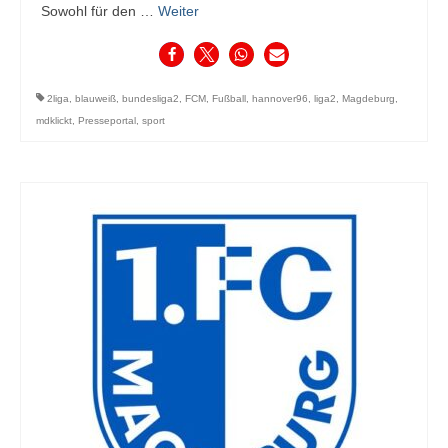
Sowohl für den …
Weiter
2liga
,
blauweiß
,
bundesliga2
,
FCM
,
Fußball
,
hannover96
,
liga2
,
Magdeburg
,
mdklickt
,
Presseportal
,
sport