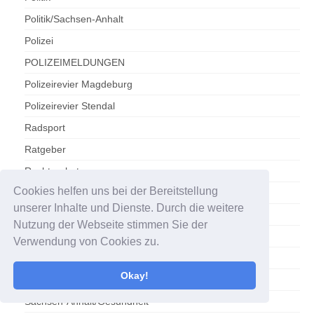
Politik/Sachsen-Anhalt
Polizei
POLIZEIMELDUNGEN
Polizeirevier Magdeburg
Polizeirevier Stendal
Radsport
Ratgeber
Rechtsschutz
Cookies helfen uns bei der Bereitstellung
Reise-News.
unserer Inhalte und Dienste. Durch die weitere
Reisen
Nutzung der Webseite stimmen Sie der
Reisen / Tourismus
Verwendung von Cookies zu.
Reisewetter
Okay!
Sachsen-Anhalt
Sachsen-Anhalt/Gesundheit