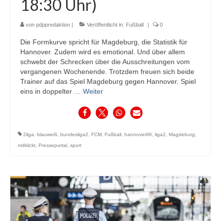
18:30 Uhr)
von
pdppredaktion
|
Veröffentlicht in:
Fußball
|
0
Die Formkurve spricht für Magdeburg, die Statistik für
Hannover. Zudem wird es emotional. Und über allem
schwebt der Schrecken über die Ausschreitungen vom
vergangenen Wochenende. Trotzdem freuen sich beide
Trainer auf das Spiel Magdeburg gegen Hannover. Spiel
eins in doppelter …
Weiter
2liga
,
blauweiß
,
bundesliga2
,
FCM
,
Fußball
,
hannover96
,
liga2
,
Magdeburg
,
mdklickt
,
Presseportal
,
sport