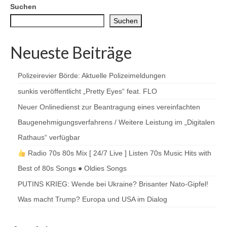
der
Suchen
Beiträge
Suchen
Neueste Beiträge
Polizeirevier Börde: Aktuelle Polizeimeldungen
sunkis veröffentlicht „Pretty Eyes“ feat. FLO
Neuer Onlinedienst zur Beantragung eines vereinfachten
Baugenehmigungsverfahrens / Weitere Leistung im „Digitalen
Rathaus“ verfügbar
Radio 70s 80s Mix [ 24/7 Live ] Listen 70s Music Hits with
Best of 80s Songs ● Oldies Songs
PUTINS KRIEG: Wende bei Ukraine? Brisanter Nato-Gipfel!
Was macht Trump? Europa und USA im Dialog