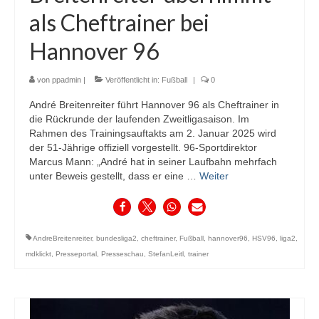
als Cheftrainer bei
Hannover 96
von
ppadmin
|
Veröffentlicht in:
Fußball
|
0
André Breitenreiter führt Hannover 96 als Cheftrainer in
die Rückrunde der laufenden Zweitligasaison. Im
Rahmen des Trainingsauftakts am 2. Januar 2025 wird
der 51-Jährige offiziell vorgestellt. 96-Sportdirektor
Marcus Mann: „André hat in seiner Laufbahn mehrfach
unter Beweis gestellt, dass er eine …
Weiter
AndreBreitenreiter
,
bundesliga2
,
cheftrainer
,
Fußball
,
hannover96
,
HSV96
,
liga2
,
mdklickt
,
Presseportal
,
Presseschau
,
StefanLeitl
,
trainer