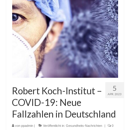
5
Robert Koch-Institut –
APR. 2023
COVID-19: Neue
Fallzahlen in Deutschland
von
ppadmin
|
Veröffentlicht in:
Gesundheits-Nachrichten
|
0