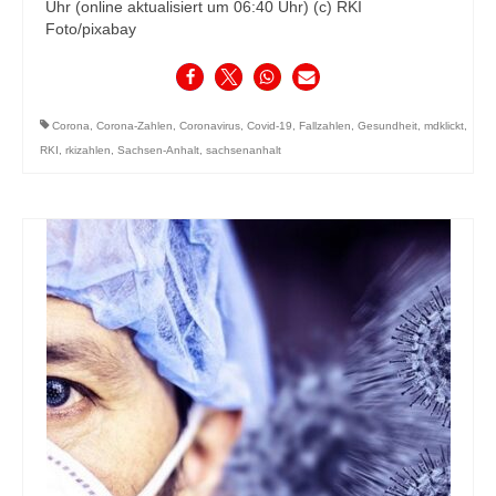
Uhr (online aktualisiert um 06:40 Uhr) (c) RKI
Foto/pixabay
Corona
,
Corona-Zahlen
,
Coronavirus
,
Covid-19
,
Fallzahlen
,
Gesundheit
,
mdklickt
,
RKI
,
rkizahlen
,
Sachsen-Anhalt
,
sachsenanhalt