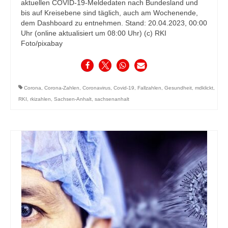
aktuellen COVID-19-Meldedaten nach Bundesland und
bis auf Kreisebene sind täglich, auch am Wochenende,
dem Dashboard zu entnehmen. Stand: 20.04.2023, 00:00
Uhr (online aktualisiert um 08:00 Uhr) (c) RKI
Foto/pixabay
Corona
,
Corona-Zahlen
,
Coronavirus
,
Covid-19
,
Fallzahlen
,
Gesundheit
,
mdklickt
,
RKI
,
rkizahlen
,
Sachsen-Anhalt
,
sachsenanhalt