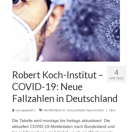
4
Robert Koch-Institut –
APR. 2023
COVID-19: Neue
Fallzahlen in Deutschland
von
ppadmin
|
Veröffentlicht in:
Gesundheits-Nachrichten
|
0
Die Tabelle wird montags bis freitags aktualisiert. Die
aktuellen COVID-19-Meldedaten nach Bundesland und