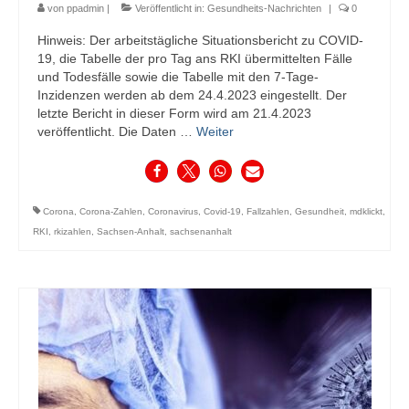
von
ppadmin
|
Veröffentlicht in:
Gesundheits-Nachrichten
|
0
Hinweis: Der arbeitstägliche Situationsbericht zu COVID-
19, die Tabelle der pro Tag ans RKI übermittelten Fälle
und Todesfälle sowie die Tabelle mit den 7-Tage-
Inzidenzen werden ab dem 24.4.2023 eingestellt. Der
letzte Bericht in dieser Form wird am 21.4.2023
veröffentlicht. Die Daten …
Weiter
Corona
,
Corona-Zahlen
,
Coronavirus
,
Covid-19
,
Fallzahlen
,
Gesundheit
,
mdklickt
,
RKI
,
rkizahlen
,
Sachsen-Anhalt
,
sachsenanhalt