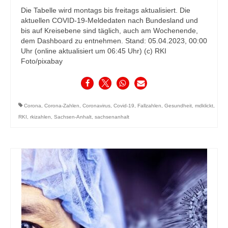
Die Tabelle wird montags bis freitags aktualisiert. Die
aktuellen COVID-19-Meldedaten nach Bundesland und
bis auf Kreisebene sind täglich, auch am Wochenende,
dem Dashboard zu entnehmen. Stand: 05.04.2023, 00:00
Uhr (online aktualisiert um 06:45 Uhr) (c) RKI
Foto/pixabay
Corona
,
Corona-Zahlen
,
Coronavirus
,
Covid-19
,
Fallzahlen
,
Gesundheit
,
mdklickt
,
RKI
,
rkizahlen
,
Sachsen-Anhalt
,
sachsenanhalt