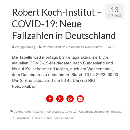
13
Robert Koch-Institut –
APR. 2023
COVID-19: Neue
Fallzahlen in Deutschland
von
ppadmin
|
Veröffentlicht in:
Gesundheits-Nachrichten
|
0
Die Tabelle wird montags bis freitags aktualisiert. Die
aktuellen COVID-19-Meldedaten nach Bundesland und
bis auf Kreisebene sind täglich, auch am Wochenende,
dem Dashboard zu entnehmen. Stand: 13.04.2023, 00:00
Uhr (online aktualisiert um 08:45 Uhr) (c) RKI
Foto/pixabay
Corona
,
Corona-Zahlen
,
Coronavirus
,
Covid-19
,
Fallzahlen
,
Gesundheit
,
mdklickt
,
RKI
,
rkizahlen
,
Sachsen-Anhalt
,
sachsenanhalt