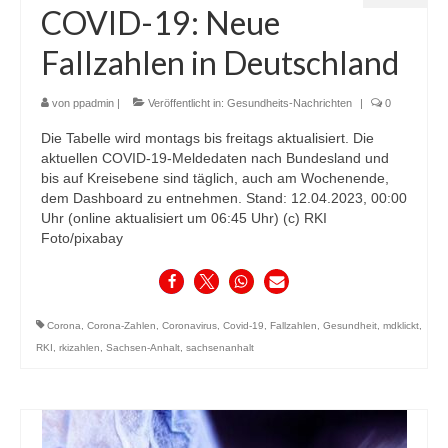
COVID-19: Neue
Fallzahlen in Deutschland
von
ppadmin
|
Veröffentlicht in:
Gesundheits-Nachrichten
|
0
Die Tabelle wird montags bis freitags aktualisiert. Die
aktuellen COVID-19-Meldedaten nach Bundesland und
bis auf Kreisebene sind täglich, auch am Wochenende,
dem Dashboard zu entnehmen. Stand: 12.04.2023, 00:00
Uhr (online aktualisiert um 06:45 Uhr) (c) RKI
Foto/pixabay
Corona
,
Corona-Zahlen
,
Coronavirus
,
Covid-19
,
Fallzahlen
,
Gesundheit
,
mdklickt
,
RKI
,
rkizahlen
,
Sachsen-Anhalt
,
sachsenanhalt