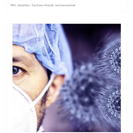
RKI
,
rkizahlen
,
Sachsen-Anhalt
,
sachsenanhalt