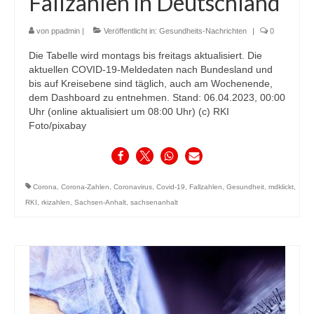
Fallzahlen in Deutschland
von
ppadmin
|
Veröffentlicht in:
Gesundheits-Nachrichten
|
0
Die Tabelle wird montags bis freitags aktualisiert. Die
aktuellen COVID-19-Meldedaten nach Bundesland und
bis auf Kreisebene sind täglich, auch am Wochenende,
dem Dashboard zu entnehmen. Stand: 06.04.2023, 00:00
Uhr (online aktualisiert um 08:00 Uhr) (c) RKI
Foto/pixabay
Corona
,
Corona-Zahlen
,
Coronavirus
,
Covid-19
,
Fallzahlen
,
Gesundheit
,
mdklickt
,
RKI
,
rkizahlen
,
Sachsen-Anhalt
,
sachsenanhalt