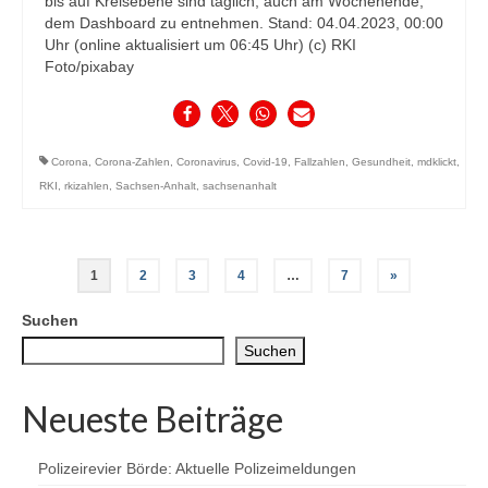
bis auf Kreisebene sind täglich, auch am Wochenende,
dem Dashboard zu entnehmen. Stand: 04.04.2023, 00:00
Uhr (online aktualisiert um 06:45 Uhr) (c) RKI
Foto/pixabay
Corona
,
Corona-Zahlen
,
Coronavirus
,
Covid-19
,
Fallzahlen
,
Gesundheit
,
mdklickt
,
RKI
,
rkizahlen
,
Sachsen-Anhalt
,
sachsenanhalt
Seitennummerierung
1
2
3
4
…
7
»
der
Suchen
Beiträge
Suchen
Neueste Beiträge
Polizeirevier Börde: Aktuelle Polizeimeldungen