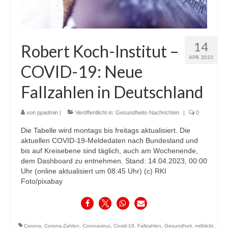
14
Robert Koch-Institut –
APR. 2023
COVID-19: Neue
Fallzahlen in Deutschland
von
ppadmin
|
Veröffentlicht in:
Gesundheits-Nachrichten
|
0
Die Tabelle wird montags bis freitags aktualisiert. Die
aktuellen COVID-19-Meldedaten nach Bundesland und
bis auf Kreisebene sind täglich, auch am Wochenende,
dem Dashboard zu entnehmen. Stand: 14.04.2023, 00:00
Uhr (online aktualisiert um 08:45 Uhr) (c) RKI
Foto/pixabay
Corona
,
Corona-Zahlen
,
Coronavirus
,
Covid-19
,
Fallzahlen
,
Gesundheit
,
mdklickt
,