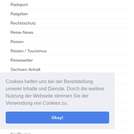
Radsport
Ratgeber
Rechtsschutz
Reise-News.
Reisen
Reisen / Tourismus
Reisewetter
Sachsen-Anhalt
Sachsen-Anhalt/Gesundheit
Cookies helfen uns bei der Bereitstellung
Salzlandkreis
unserer Inhalte und Dienste. Durch die weitere
Nutzung der Webseite stimmen Sie der
SC Magdeburg
Verwendung von Cookies zu.
Schlager
Schönebeck/Elbe
Okay!
Sendung verpasst?