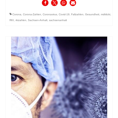
Corona
,
Corona-Zahlen
,
Coronavirus
,
Covid-19
,
Fallzahlen
,
Gesundheit
,
mdklickt
,
RKI
,
rkizahlen
,
Sachsen-Anhalt
,
sachsenanhalt