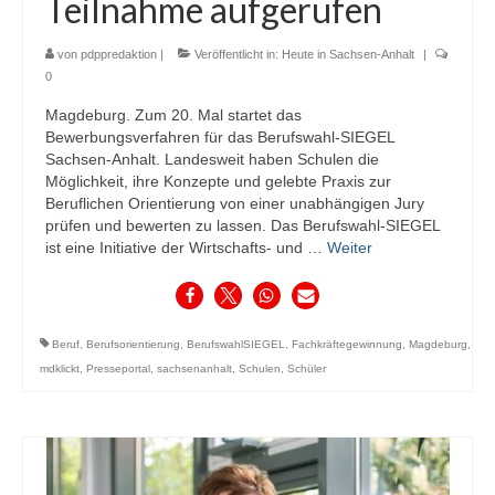
Teilnahme aufgerufen
von
pdppredaktion
|
Veröffentlicht in:
Heute in Sachsen-Anhalt
|
0
Magdeburg. Zum 20. Mal startet das
Bewerbungsverfahren für das Berufswahl-SIEGEL
Sachsen-Anhalt. Landesweit haben Schulen die
Möglichkeit, ihre Konzepte und gelebte Praxis zur
Beruflichen Orientierung von einer unabhängigen Jury
prüfen und bewerten zu lassen. Das Berufswahl-SIEGEL
ist eine Initiative der Wirtschafts- und …
Weiter
Beruf
,
Berufsorientierung
,
BerufswahlSIEGEL
,
Fachkräftegewinnung
,
Magdeburg
,
mdklickt
,
Presseportal
,
sachsenanhalt
,
Schulen
,
Schüler