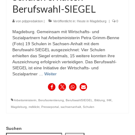
Berufswahl-SIEGEL
von
pdppredaktion
|
Veröffentlicht in:
Heute in Magdeburg
|
0
Magdeburg. Gemeinsam mit Wirtschafts- und
Sozialpartnern hat Arbeitsministerin Petra Grimm-Benne
(Foto) 19 Schulen in Sachsen-Anhalt mit dem
Berufswahl-SIEGEL ausgezeichnet: Vier Schulen
erhielten das Siegel erstmals, 15 weitere konnten ihre
Auszeichnung erfolgreich verteidigen. Das Berufswahl-
SIEGEL ist eine Initiative der Wirtschafts- und
Sozialpartner …
Weiter
Arbeitsministerin
,
Berufsorientierung
,
BerufswahlSIEGEL
,
Bildung
,
IHK
,
Magdeburg
,
mdklickt
,
Presseportal
,
sachsenanhalt
,
Schulen
Suchen