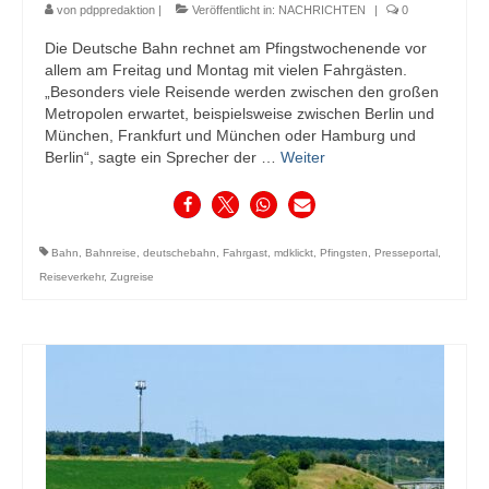
von
pdppredaktion
|
Veröffentlicht in:
NACHRICHTEN
|
0
Die Deutsche Bahn rechnet am Pfingstwochenende vor
allem am Freitag und Montag mit vielen Fahrgästen.
„Besonders viele Reisende werden zwischen den großen
Metropolen erwartet, beispielsweise zwischen Berlin und
München, Frankfurt und München oder Hamburg und
Berlin“, sagte ein Sprecher der …
Weiter
Bahn
,
Bahnreise
,
deutschebahn
,
Fahrgast
,
mdklickt
,
Pfingsten
,
Presseportal
,
Reiseverkehr
,
Zugreise