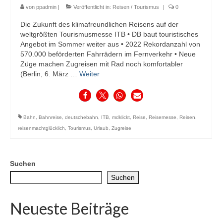
von
ppadmin
|
Veröffentlicht in:
Reisen / Tourismus
|
0
Die Zukunft des klimafreundlichen Reisens auf der
weltgrößten Tourismusmesse ITB • DB baut touristisches
Angebot im Sommer weiter aus • 2022 Rekordanzahl von
570.000 beförderten Fahrrädern im Fernverkehr • Neue
Züge machen Zugreisen mit Rad noch komfortabler
(Berlin, 6. März …
Weiter
Bahn
,
Bahnreise
,
deutschebahn
,
ITB
,
mdklickt
,
Reise
,
Reisemesse
,
Reisen
,
reisenmachtglücklich
,
Tourismus
,
Urlaub
,
Zugreise
Suchen
Suchen
Neueste Beiträge