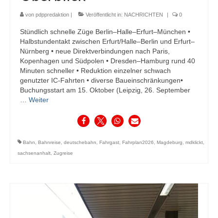
von
pdppredaktion
|
Veröffentlicht in:
NACHRICHTEN
|
0
Stündlich schnelle Züge Berlin–Halle–Erfurt–München •
Halbstundentakt zwischen Erfurt/Halle–Berlin und Erfurt–
Nürnberg • neue Direktverbindungen nach Paris,
Kopenhagen und Südpolen • Dresden–Hamburg rund 40
Minuten schneller • Reduktion einzelner schwach
genutzter IC-Fahrten • diverse Baueinschränkungen•
Buchungsstart am 15. Oktober (Leipzig, 26. September
…
Weiter
Bahn
,
Bahnreise
,
deutschebahn
,
Fahrgast
,
Fahrplan2026
,
Magdeburg
,
mdklickt
,
sachsenanhalt
,
Zugreise