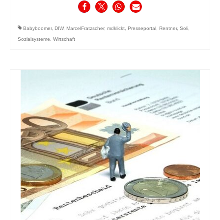
Babyboomer
,
DIW
,
MarcelFratzscher
,
mdklickt
,
Presseportal
,
Rentner
,
Soli
,
Sozialsysteme
,
Wirtschaft