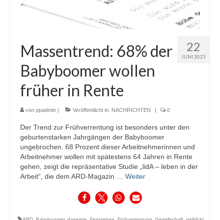
22
Massentrend: 68% der
JUNI 2023
Babyboomer wollen
früher in Rente
von
ppadmin
|
Veröffentlicht in:
NACHRICHTEN
|
0
Der Trend zur Frühverrentung ist besonders unter den
geburtenstarken Jahrgängen der Babyboomer
ungebrochen. 68 Prozent dieser Arbeitnehmerinnen und
Arbeitnehmer wollen mit spätestens 64 Jahren in Rente
gehen, zeigt die repräsentative Studie „lidA – leben in der
Arbeit“, die dem ARD-Magazin …
Weiter
ARD
,
Babyboomer
,
daserste
,
Fernsehen
,
Frühverrentung
,
Gesellschaft
,
mdklickt
,