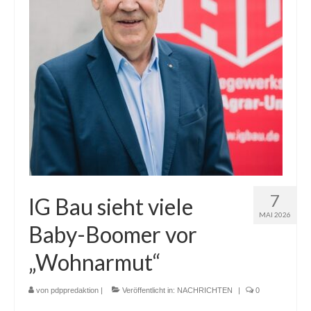
7
IG Bau sieht viele
MAI 2026
Baby-Boomer vor
„Wohnarmut“
von
pdppredaktion
|
Veröffentlicht in:
NACHRICHTEN
|
0