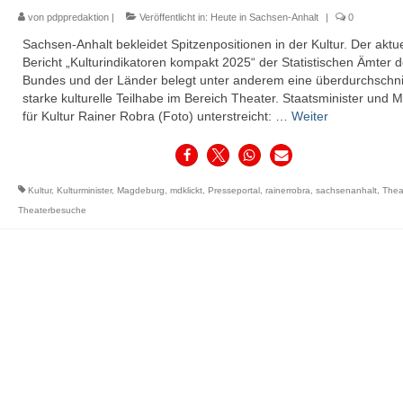
von
pdppredaktion
|
Veröffentlicht in:
Heute in Sachsen-Anhalt
|
0
Sachsen-Anhalt bekleidet Spitzenpositionen in der Kultur. Der aktue
Bericht „Kulturindikatoren kompakt 2025“ der Statistischen Ämter 
Bundes und der Länder belegt unter anderem eine überdurchschnit
starke kulturelle Teilhabe im Bereich Theater. Staatsminister und M
für Kultur Rainer Robra (Foto) unterstreicht: …
Weiter
Kultur
,
Kulturminister
,
Magdeburg
,
mdklickt
,
Presseportal
,
rainerrobra
,
sachsenanhalt
,
Thea
Theaterbesuche