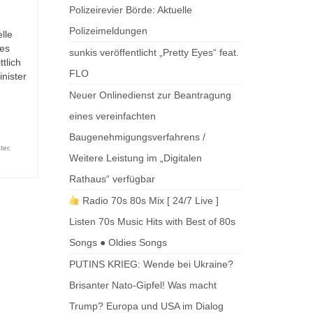
Polizeirevier Börde: Aktuelle
Polizeimeldungen
lle
des
sunkis veröffentlicht „Pretty Eyes“ feat.
tlich
FLO
inister
Neuer Onlinedienst zur Beantragung
eines vereinfachten
Baugenehmigungsverfahrens /
ter
,
Weitere Leistung im „Digitalen
Rathaus“ verfügbar
Radio 70s 80s Mix [ 24/7 Live ]
Listen 70s Music Hits with Best of 80s
Songs ● Oldies Songs
PUTINS KRIEG: Wende bei Ukraine?
Brisanter Nato-Gipfel! Was macht
Trump? Europa und USA im Dialog