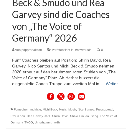
Beck & Smudo und Rea
Garvey sind die Coaches
von „The Voice of
Germany“ 2026
von
pdppredaktion
|
Veröffentlicht in:
#newmusic
|
0
Fünf Coaches bleiben auf Position: Shirin David, Rea
Garvey, Nico Santos und Michi Beck & Smudo nehmen
2026 erneut auf den berühmten roten Stühlen von „The
Voice of Germany“ Platz. Ab Herbst buzzert die
eingespielte Coach-Truppe zum zweiten Mal in …
Weiter
Fernsehen
,
mdklickt
,
Michi Beck
,
Music
,
Musik
,
Nico Santos
,
Presseportal
,
ProSieben
,
Rea Garvey
,
sat1
,
Shirin David
,
Show
,
Smudo
,
Song
,
The Voice of
Germany
,
TVOG
,
Unterhaltung
,
wdh