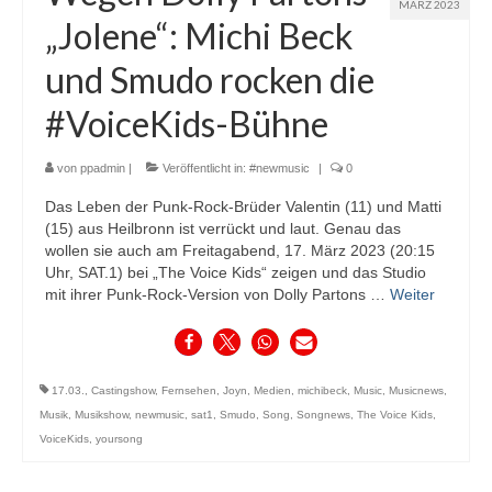
MÄRZ 2023
„Jolene“: Michi Beck
und Smudo rocken die
#VoiceKids-Bühne
von
ppadmin
|
Veröffentlicht in:
#newmusic
|
0
Das Leben der Punk-Rock-Brüder Valentin (11) und Matti
(15) aus Heilbronn ist verrückt und laut. Genau das
wollen sie auch am Freitagabend, 17. März 2023 (20:15
Uhr, SAT.1) bei „The Voice Kids“ zeigen und das Studio
mit ihrer Punk-Rock-Version von Dolly Partons …
Weiter
17.03.
,
Castingshow
,
Fernsehen
,
Joyn
,
Medien
,
michibeck
,
Music
,
Musicnews
,
Musik
,
Musikshow
,
newmusic
,
sat1
,
Smudo
,
Song
,
Songnews
,
The Voice Kids
,
VoiceKids
,
yoursong