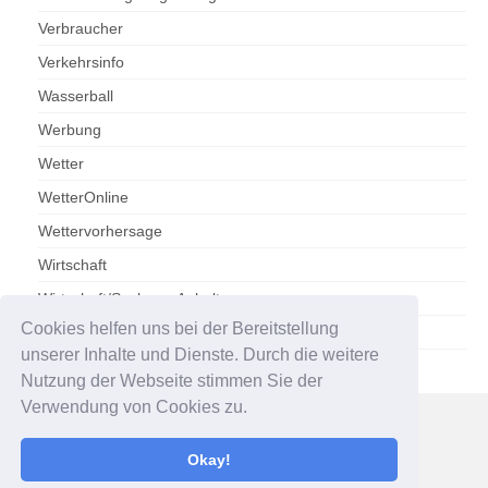
Verbraucher
Verkehrsinfo
Wasserball
Werbung
Wetter
WetterOnline
Wettervorhersage
Wirtschaft
Wirtschaft/Sachsen-Anhalt
Cookies helfen uns bei der Bereitstellung
Zoo Magdeburg
unserer Inhalte und Dienste. Durch die weitere
Nutzung der Webseite stimmen Sie der
Verwendung von Cookies zu.
Impressum
Datenschutzerklärung
Okay!
© 2026 Presseportal Magdeburg - WordPress Theme by
Kadence WP