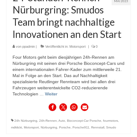
MAI 2023
Nürburgring: Smudos
Team bringt nachhaltige
Innovationen an den Start
von
ppadmin
|
Veröffentlicht in:
Motorsport
|
0
Four Motors geht beim diesjährigen 24h-Rennen am
Nürburgring mit seinen drei Porsche Bioconcept-Cars und
einem internationalen Fahrer-Kader zum mittlerweile 21.
Mal in Folge an den Start. Das auf Nachhaltigkeit
spezialisierte Reutlinger Rennteam wird bei allen drei
Fahrzeugen weiterentwickelte CO2-reduzierende
Technologien …
Weiter
24h Nürburgring
,
24h-Rennen
,
Auto
,
Bioconcept-Car Porsche
,
fourmotors
,
mdklickt
,
Motorsport
,
Nürburgring
,
Porsche
,
Porsche911
,
Rennstall
,
Smudo