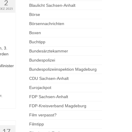
2
Blaulicht Sachsen-Anhalt
DEZ. 2025
Börse
Börsennachrichten
Boxen
Buchtipp
, 3.
Bundesärztekammer
orden
Bundespolizei
Minister
Bundespolizeiinspektion Magdeburg
CDU Sachsen-Anhalt
Eurojackpot
ff
,
FDP Sachsen-Anhalt
FDP-Kreisverband Magdeburg
Film verpasst?
Filmtipp
17