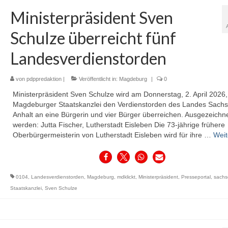
Ministerpräsident Sven
Schulze überreicht fünf
Landesverdienstorden
von
pdppredaktion
|
Veröffentlicht in:
Magdeburg
|
0
Ministerpräsident Sven Schulze wird am Donnerstag, 2. April 2026,
Magdeburger Staatskanzlei den Verdienstorden des Landes Sachs
Anhalt an eine Bürgerin und vier Bürger überreichen. Ausgezeichn
werden: Jutta Fischer, Lutherstadt Eisleben Die 73-jährige frühere
Oberbürgermeisterin von Lutherstadt Eisleben wird für ihre …
Weit
0104
,
Landesverdienstorden
,
Magdeburg
,
mdklickt
,
Ministerpräsident
,
Presseportal
,
sachs
Staatskanzlei
,
Sven Schulze