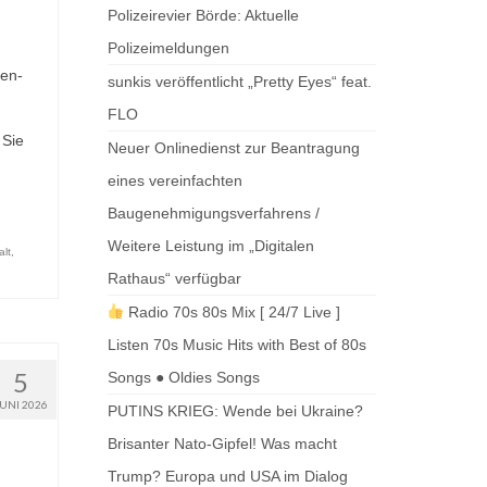
Polizeirevier Börde: Aktuelle
Polizeimeldungen
en-
sunkis veröffentlicht „Pretty Eyes“ feat.
FLO
 Sie
Neuer Onlinedienst zur Beantragung
eines vereinfachten
Baugenehmigungsverfahrens /
Weitere Leistung im „Digitalen
lt
,
Rathaus“ verfügbar
Radio 70s 80s Mix [ 24/7 Live ]
Listen 70s Music Hits with Best of 80s
5
Songs ● Oldies Songs
JUNI 2026
PUTINS KRIEG: Wende bei Ukraine?
Brisanter Nato-Gipfel! Was macht
Trump? Europa und USA im Dialog