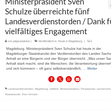
Ministerpräsident Sven
Schulze überreichte fünf
Landesverdienstorden / Dank f
vielfältiges Engagement
von
pdppredaktion
|
Veröffentlicht in:
Heute in Magdeburg
|
0
Magdeburg. Ministerpräsident Sven Schulze hat heute in der
Magdeburger Staatskanzlei den Verdienstorden des Landes Sachs
Anhalt an eine Bürgerin und vier Bürger überreicht. „Was unser S
Anhalt stark macht, sind die Menschen, die Verantwortung übern
und sich kümmern – oft ganz selbstverständlich, …
Weiter
Landesverdienstorden
,
Magdeburg
,
mdklickt
,
Ministerpräsident
,
Presseportal
,
sachsenanha
Staatskanzlei
,
Sven Schulze