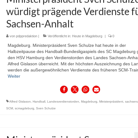
würdigt prägende Verdienste f
Sachsen-Anhalt
von
pdppredaktion
|
Veröffentlicht in:
Heute in Magdeburg
|
0
Magdeburg. Ministerpräsident Sven Schulze hat heute in der
Halbzeitpause des Handball-Bundesligaspiels des SC Magdeburg
den HSV Hamburg den Verdienstorden des Landes Sachsen-Anhal
Alfred Gislason überreicht. Mit der höchsten Auszeichnung des La
werden die außergewöhnlichen Verdienste des früheren SCM-Tra
Weiter
Alfred Gislason
,
Handball
,
Landesverdienstorden
,
Magdeburg
,
Ministerpräsident
,
sachsena
SCM
,
scmagdeburg
,
Sven Schulze