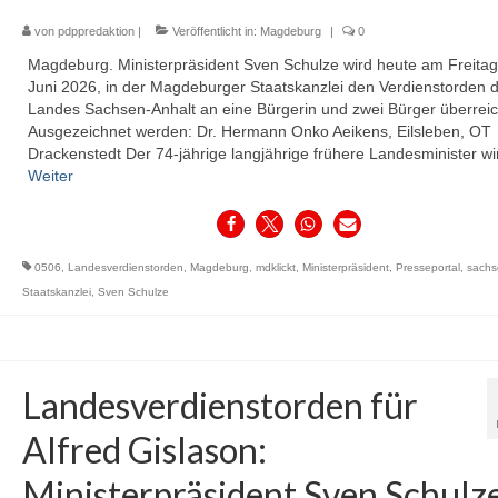
von
pdppredaktion
|
Veröffentlicht in:
Magdeburg
|
0
Magdeburg. Ministerpräsident Sven Schulze wird heute am Freitag,
Juni 2026, in der Magdeburger Staatskanzlei den Verdienstorden 
Landes Sachsen-Anhalt an eine Bürgerin und zwei Bürger überrei
Ausgezeichnet werden: Dr. Hermann Onko Aeikens, Eilsleben, OT
Drackenstedt Der 74-jährige langjährige frühere Landesminister w
Weiter
0506
,
Landesverdienstorden
,
Magdeburg
,
mdklickt
,
Ministerpräsident
,
Presseportal
,
sachs
Staatskanzlei
,
Sven Schulze
Landesverdienstorden für
Alfred Gislason:
Ministerpräsident Sven Schulz