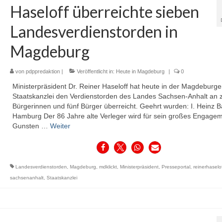
Haseloff überreichte sieben
Landesverdienstorden in
Magdeburg
von
pdppredaktion
|
Veröffentlicht in:
Heute in Magdeburg
|
0
Ministerpräsident Dr. Reiner Haseloff hat heute in der Magdeburge
Staatskanzlei den Verdienstorden des Landes Sachsen-Anhalt an 
Bürgerinnen und fünf Bürger überreicht. Geehrt wurden: I. Heinz B
Hamburg Der 86 Jahre alte Verleger wird für sein großes Engage
Gunsten …
Weiter
Landesverdienstorden
,
Magdeburg
,
mdklickt
,
Ministerpräsident
,
Presseportal
,
reinerhaselo
sachsenanhalt
,
Staatskanzlei