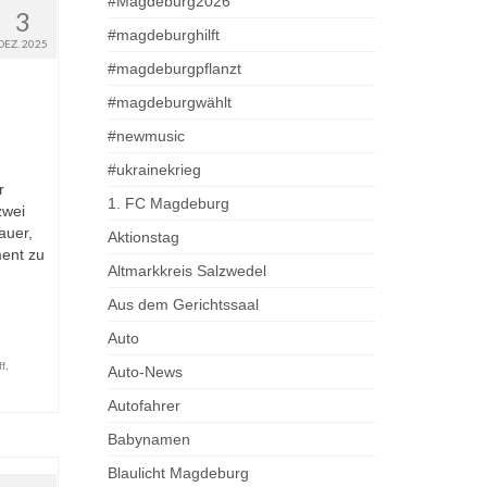
#Magdeburg2026
3
#magdeburghilft
DEZ. 2025
#magdeburgpflanzt
#magdeburgwählt
#newmusic
#ukrainekrieg
r
1. FC Magdeburg
zwei
auer,
Aktionstag
ment zu
Altmarkkreis Salzwedel
Aus dem Gerichtssaal
Auto
ff
,
Auto-News
Autofahrer
Babynamen
Blaulicht Magdeburg