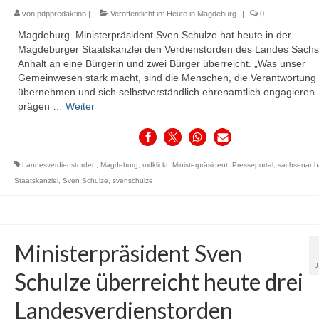
von
pdppredaktion
|
Veröffentlicht in:
Heute in Magdeburg
|
0
Magdeburg. Ministerpräsident Sven Schulze hat heute in der
Magdeburger Staatskanzlei den Verdienstorden des Landes Sachs
Anhalt an eine Bürgerin und zwei Bürger überreicht. „Was unser
Gemeinwesen stark macht, sind die Menschen, die Verantwortung
übernehmen und sich selbstverständlich ehrenamtlich engagieren.
prägen …
Weiter
Landesverdienstorden
,
Magdeburg
,
mdklickt
,
Ministerpräsident
,
Presseportal
,
sachsenanha
Staatskanzlei
,
Sven Schulze
,
svenschulze
Ministerpräsident Sven
Schulze überreicht heute drei
Landesverdienstorden