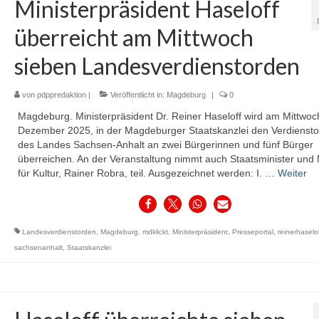
Ministerpräsident Haseloff
überreicht am Mittwoch
sieben Landesverdienstorden
von
pdppredaktion
|
Veröffentlicht in:
Magdeburg
|
0
Magdeburg. Ministerpräsident Dr. Reiner Haseloff wird am Mittwoch
Dezember 2025, in der Magdeburger Staatskanzlei den Verdienst
des Landes Sachsen-Anhalt an zwei Bürgerinnen und fünf Bürger
überreichen. An der Veranstaltung nimmt auch Staatsminister und 
für Kultur, Rainer Robra, teil. Ausgezeichnet werden: I. …
Weiter
Landesverdienstorden
,
Magdeburg
,
mdklickt
,
Ministerpräsident
,
Presseportal
,
reinerhaselo
sachsenanhalt
,
Staatskanzlei