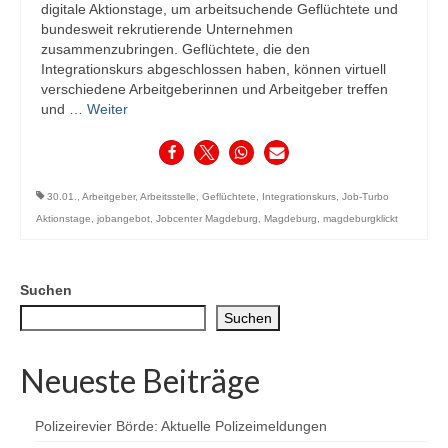
digitale Aktionstage, um arbeitsuchende Geflüchtete und
bundesweit rekrutierende Unternehmen
zusammenzubringen. Geflüchtete, die den
Integrationskurs abgeschlossen haben, können virtuell
verschiedene Arbeitgeberinnen und Arbeitgeber treffen
und …
Weiter
30.01.
,
Arbeitgeber
,
Arbeitsstelle
,
Geflüchtete
,
Integrationskurs
,
Job-Turbo
Aktionstage
,
jobangebot
,
Jobcenter Magdeburg
,
Magdeburg
,
magdeburgklickt
Suchen
Suchen
Neueste Beiträge
Polizeirevier Börde: Aktuelle Polizeimeldungen