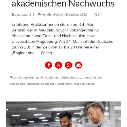
akademischen Nachwuchs
von
ppadmin
|
Veröffentlicht in:
#Magdeburg2024
|
0
Erfahrene Praktiker/-innen stellen am 14. Mai
Berufsbilder in Magdeburg vor • Jobangebote für
Absolventen von Fach- und Hochschulen sowie
Universitäten Magdeburg. Am 14. Mai stellt die Deutsche
Bahn (DB) in der Zeit von 17 bis 20 Uhr bei einer
„Engineering …
Weiter
14.05.
,
Ausbildung
,
DB/Magdeburg
,
DB/Nachwuchs
,
deutschebahn
,
EngineerngPitchNight
,
jobangebot
,
Magdeburg
,
magdeburgklickt