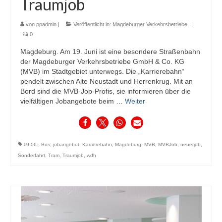
Traumjob
von
ppadmin
|
Veröffentlicht in:
Magdeburger Verkehrsbetriebe
|
0
Magdeburg. Am 19. Juni ist eine besondere Straßenbahn
der Magdeburger Verkehrsbetriebe GmbH & Co. KG
(MVB) im Stadtgebiet unterwegs. Die „Karrierebahn“
pendelt zwischen Alte Neustadt und Herrenkrug. Mit an
Bord sind die MVB-Job-Profis, sie informieren über die
vielfältigen Jobangebote beim …
Weiter
19.06.
,
Bus
,
jobangebot
,
Karrierebahn
,
Magdeburg
,
MVB
,
MVBJob
,
neuerjob
,
Sonderfahrt
,
Tram
,
Traumjob
,
wdh