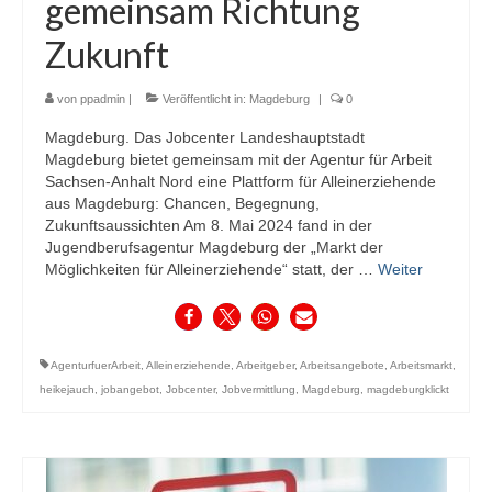
gemeinsam Richtung
Zukunft
von
ppadmin
|
Veröffentlicht in:
Magdeburg
|
0
Magdeburg. Das Jobcenter Landeshauptstadt
Magdeburg bietet gemeinsam mit der Agentur für Arbeit
Sachsen-Anhalt Nord eine Plattform für Alleinerziehende
aus Magdeburg: Chancen, Begegnung,
Zukunftsaussichten Am 8. Mai 2024 fand in der
Jugendberufsagentur Magdeburg der „Markt der
Möglichkeiten für Alleinerziehende“ statt, der …
Weiter
AgenturfuerArbeit
,
Alleinerziehende
,
Arbeitgeber
,
Arbeitsangebote
,
Arbeitsmarkt
,
heikejauch
,
jobangebot
,
Jobcenter
,
Jobvermittlung
,
Magdeburg
,
magdeburgklickt