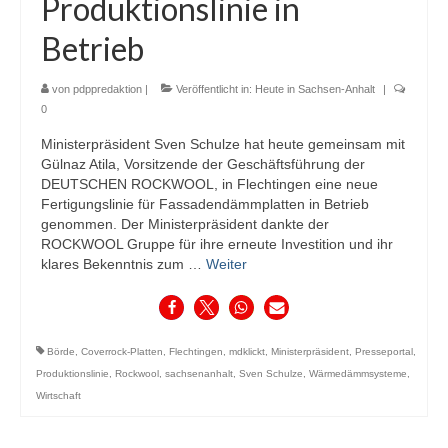
Produktionslinie in
Betrieb
von
pdppredaktion
|
Veröffentlicht in:
Heute in Sachsen-Anhalt
|
0
Ministerpräsident Sven Schulze hat heute gemeinsam mit
Gülnaz Atila, Vorsitzende der Geschäftsführung der
DEUTSCHEN ROCKWOOL, in Flechtingen eine neue
Fertigungslinie für Fassadendämmplatten in Betrieb
genommen. Der Ministerpräsident dankte der
ROCKWOOL Gruppe für ihre erneute Investition und ihr
klares Bekenntnis zum …
Weiter
Börde
,
Coverrock-Platten
,
Flechtingen
,
mdklickt
,
Ministerpräsident
,
Presseportal
,
Produktionslinie
,
Rockwool
,
sachsenanhalt
,
Sven Schulze
,
Wärmedämmsysteme
,
Wirtschaft