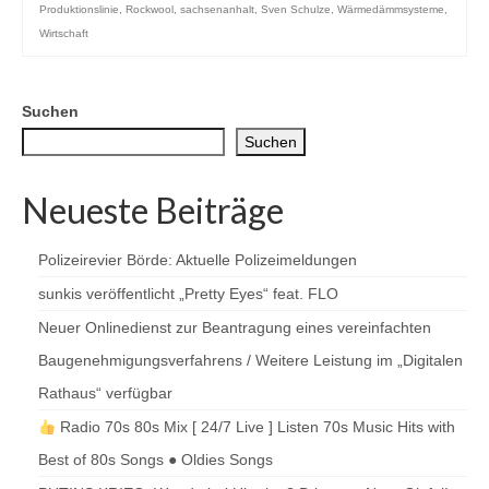
Produktionslinie
,
Rockwool
,
sachsenanhalt
,
Sven Schulze
,
Wärmedämmsysteme
,
Wirtschaft
Suchen
Suchen
Neueste Beiträge
Polizeirevier Börde: Aktuelle Polizeimeldungen
sunkis veröffentlicht „Pretty Eyes“ feat. FLO
Neuer Onlinedienst zur Beantragung eines vereinfachten
Baugenehmigungsverfahrens / Weitere Leistung im „Digitalen
Rathaus“ verfügbar
Radio 70s 80s Mix [ 24/7 Live ] Listen 70s Music Hits with
Best of 80s Songs ● Oldies Songs