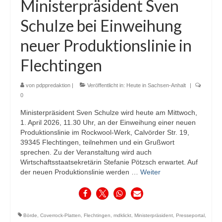
Ministerpräsident Sven
Schulze bei Einweihung
neuer Produktionslinie in
Flechtingen
von
pdppredaktion
|
Veröffentlicht in:
Heute in Sachsen-Anhalt
|
0
Ministerpräsident Sven Schulze wird heute am Mittwoch,
1. April 2026, 11.30 Uhr, an der Einweihung einer neuen
Produktionslinie im Rockwool-Werk, Calvörder Str. 19,
39345 Flechtingen, teilnehmen und ein Grußwort
sprechen. Zu der Veranstaltung wird auch
Wirtschaftsstaatsekretärin Stefanie Pötzsch erwartet. Auf
der neuen Produktionslinie werden …
Weiter
Börde
,
Coverrock-Platten
,
Flechtingen
,
mdklickt
,
Ministerpräsident
,
Presseportal
,