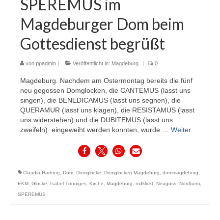
SPEREMUS im
Magdeburger Dom beim
Gottesdienst begrüßt
von
ppadmin
|
Veröffentlicht in:
Magdeburg
|
0
Magdeburg. Nachdem am Ostermontag bereits die fünf
neu gegossen Domglocken, die CANTEMUS (lasst uns
singen), die BENEDICAMUS (lasst uns segnen), die
QUERAMUR (lasst uns klagen), die RESISTAMUS (lasst
uns widerstehen) und die DUBITEMUS (lasst uns
zweifeln) eingeweiht werden konnten, wurde …
Weiter
Claudia Hartung
,
Dom
,
Domglocke
,
Domglocken Magdeburg
,
dommagdeburg
,
EKM
,
Glocke
,
Isabel Tönniges
,
Kirche
,
Magdeburg
,
mdklickt
,
Neuguss
,
Nordturm
,
SPEREMUS