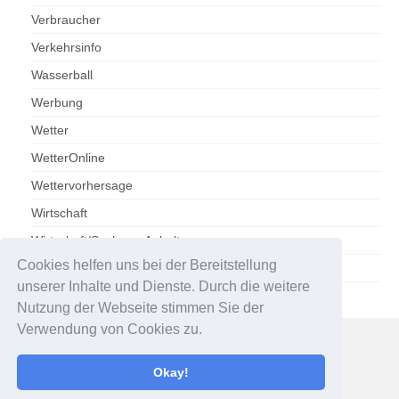
Verbraucher
Verkehrsinfo
Wasserball
Werbung
Wetter
WetterOnline
Wettervorhersage
Wirtschaft
Wirtschaft/Sachsen-Anhalt
Cookies helfen uns bei der Bereitstellung
Zoo Magdeburg
unserer Inhalte und Dienste. Durch die weitere
Nutzung der Webseite stimmen Sie der
Verwendung von Cookies zu.
Impressum
Datenschutzerklärung
Okay!
© 2026 Presseportal Magdeburg - WordPress Theme by
Kadence WP