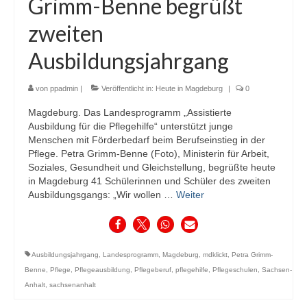
Grimm-Benne begrüßt
zweiten
Ausbildungsjahrgang
von
ppadmin
|
Veröffentlicht in:
Heute in Magdeburg
|
0
Magdeburg. Das Landesprogramm „Assistierte
Ausbildung für die Pflegehilfe“ unterstützt junge
Menschen mit Förderbedarf beim Berufseinstieg in der
Pflege. Petra Grimm-Benne (Foto), Ministerin für Arbeit,
Soziales, Gesundheit und Gleichstellung, begrüßte heute
in Magdeburg 41 Schülerinnen und Schüler des zweiten
Ausbildungsgangs: „Wir wollen …
Weiter
Ausbildungsjahrgang
,
Landesprogramm
,
Magdeburg
,
mdklickt
,
Petra Grimm-
Benne
,
Pflege
,
Pflegeausbildung
,
Pflegeberuf
,
pflegehilfe
,
Pflegeschulen
,
Sachsen-
Anhalt
,
sachsenanhalt