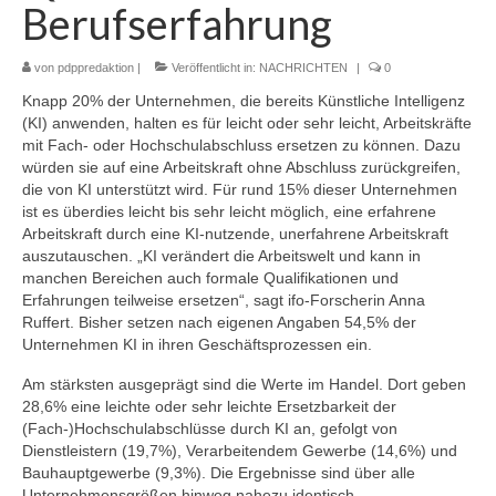
Berufserfahrung
von
pdppredaktion
|
Veröffentlicht in:
NACHRICHTEN
|
0
Knapp 20% der Unternehmen, die bereits Künstliche Intelligenz
(KI) anwenden, halten es für leicht oder sehr leicht, Arbeitskräfte
mit Fach- oder Hochschulabschluss ersetzen zu können. Dazu
würden sie auf eine Arbeitskraft ohne Abschluss zurückgreifen,
die von KI unterstützt wird. Für rund 15% dieser Unternehmen
ist es überdies leicht bis sehr leicht möglich, eine erfahrene
Arbeitskraft durch eine KI-nutzende, unerfahrene Arbeitskraft
auszutauschen. „KI verändert die Arbeitswelt und kann in
manchen Bereichen auch formale Qualifikationen und
Erfahrungen teilweise ersetzen“, sagt ifo-Forscherin Anna
Ruffert. Bisher setzen nach eigenen Angaben 54,5% der
Unternehmen KI in ihren Geschäftsprozessen ein.
Am stärksten ausgeprägt sind die Werte im Handel. Dort geben
28,6% eine leichte oder sehr leichte Ersetzbarkeit der
(Fach-)Hochschulabschlüsse durch KI an, gefolgt von
Dienstleistern (19,7%), Verarbeitendem Gewerbe (14,6%) und
Bauhauptgewerbe (9,3%). Die Ergebnisse sind über alle
Unternehmensgrößen hinweg nahezu identisch.