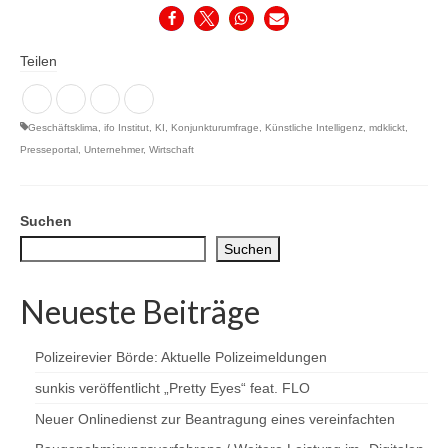
Teilen
Geschäftsklima
,
ifo Institut
,
KI
,
Konjunkturumfrage
,
Künstliche Intelligenz
,
mdklickt
,
Presseportal
,
Unternehmer
,
Wirtschaft
Suchen
Suchen
Neueste Beiträge
Polizeirevier Börde: Aktuelle Polizeimeldungen
sunkis veröffentlicht „Pretty Eyes“ feat. FLO
Neuer Onlinedienst zur Beantragung eines vereinfachten