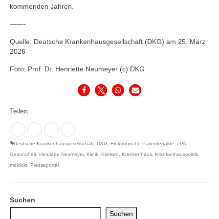
kommenden Jahren.
——-
Quelle: Deutsche Krankenhausgesellschaft (DKG) am 25. März
2026
Foto: Prof. Dr. Henriette Neumeyer (c) DKG
Teilen
Deutsche Krankenhausgesellschaft
,
DKG
,
Elektronische Patientenakte
,
ePA
,
Gesundheit
,
Henriette Neumeyer
,
Klinik
,
Kliniken
,
Krankenhaus
,
Krankenhauspolitik
,
mdklickt
,
Presseportal
Suchen
Suchen