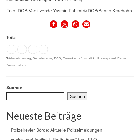
Foto: DGB-Vorsitzende Yasmin Fahimi © DGB/Benno Kraehahn
Teilen
Alterssicherung
,
Betriebsrente
,
DGB
,
Gewerkschaft
,
mdklickt
,
Presseportal
,
Rente
,
YasminFahimi
Suchen
Suchen
Neueste Beiträge
Polizeirevier Börde: Aktuelle Polizeimeldungen
sunkis veröffentlicht „Pretty Eyes“ feat. FLO