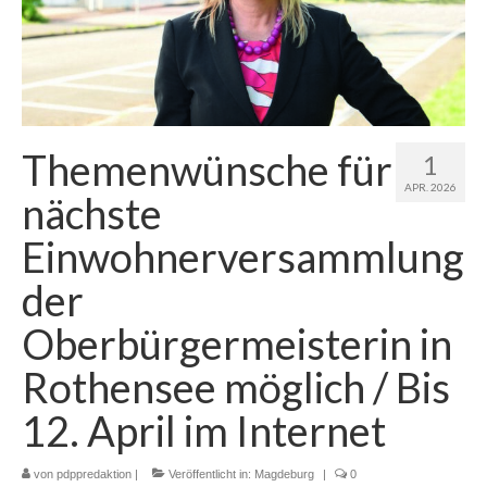
Themenwünsche für
1
APR. 2026
nächste
Einwohnerversammlung
der
Oberbürgermeisterin in
Rothensee möglich / Bis
12. April im Internet
von
pdppredaktion
|
Veröffentlicht in:
Magdeburg
|
0