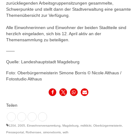
zurückliegenden Arbeitsgruppensitzungen gesammelte,
Schwerpunkte und stellt dann der Stadtverwaltung eine gesamte
Themenübersicht zur Verfügung.
Alle Einwohnerinnen und Einwohner der beiden Stadtteile sind
herzlich eingeladen, sich bis 12. April aktiv an der
Themensammlung zu beteiligen.
——
Quelle: Landeshauptstadt Magdeburg
Foto: Oberbürgermeisterin Simone Borris © Nicole Althaus /
Fotostudio Althaus
Teilen
1204
,
2005
,
Einwohnerversammlung
,
Magdeburg
,
mdklickt
,
Oberbürgermeisterin
,
Presseportal
,
Rothensee
,
simoneborris
,
wdh