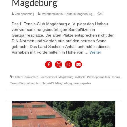
Magdeburg
von
ppadmin
|
Veröffentlicht in:
Heute in Magdeburg
|
0
Der 1. Tennis-Club Magdeburg e. V. plant den Umbau
von vier sanierungsbedürftigen Sandplätzen in
Ganzjahresplätze. Die alten Plätze entsprechen nicht den
DIN-Normen und werden nun auf den neusten Stand
gebracht. Das Land Sachsen-Anhalt unterstützt dieses
Vorhaben mit Fördermitteln in Höhe von …
Weiter
FlutlichtTennisplatz
,
Foerdermittel
,
Magdeburg
,
mdklickt
,
Presseportal
,
tcm
,
Tennis
,
Tennis/Ganzjahresplatz
,
TennisClubMagdeburg
,
tennisspielen