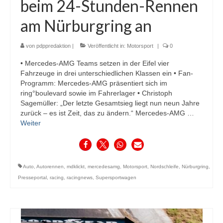
beim 24-Stunden-Rennen
am Nürburgring an
von
pdppredaktion
|
Veröffentlicht in:
Motorsport
|
0
• Mercedes-AMG Teams setzen in der Eifel vier
Fahrzeuge in drei unterschiedlichen Klassen ein • Fan-
Programm: Mercedes-AMG präsentiert sich im
ring°boulevard sowie im Fahrerlager • Christoph
Sagemüller: „Der letzte Gesamtsieg liegt nun neun Jahre
zurück – es ist Zeit, das zu ändern.“ Mercedes-AMG …
Weiter
Auto
,
Autorennen
,
mdklickt
,
mercedesamg
,
Motorsport
,
Nordschleife
,
Nürburgring
,
Presseportal
,
racing
,
racingnews
,
Supersportwagen