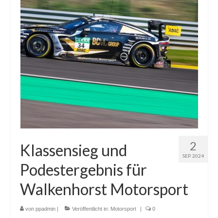
2
Klassensieg und
SEP. 2024
Podestergebnis für
Walkenhorst Motorsport
von
ppadmin
|
Veröffentlicht in:
Motorsport
|
0