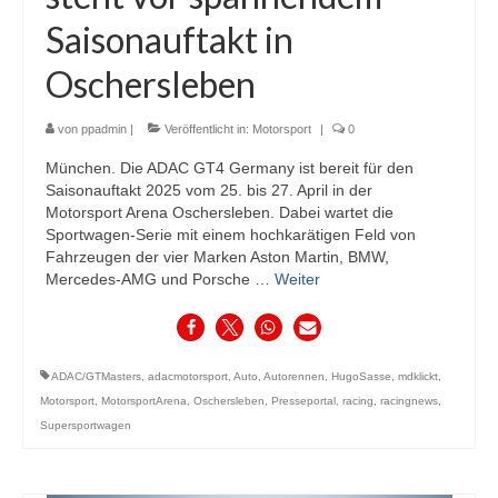
Saisonauftakt in
Oschersleben
von
ppadmin
|
Veröffentlicht in:
Motorsport
|
0
München. Die ADAC GT4 Germany ist bereit für den
Saisonauftakt 2025 vom 25. bis 27. April in der
Motorsport Arena Oschersleben. Dabei wartet die
Sportwagen-Serie mit einem hochkarätigen Feld von
Fahrzeugen der vier Marken Aston Martin, BMW,
Mercedes-AMG und Porsche …
Weiter
ADAC/GTMasters
,
adacmotorsport
,
Auto
,
Autorennen
,
HugoSasse
,
mdklickt
,
Motorsport
,
MotorsportArena
,
Oschersleben
,
Presseportal
,
racing
,
racingnews
,
Supersportwagen