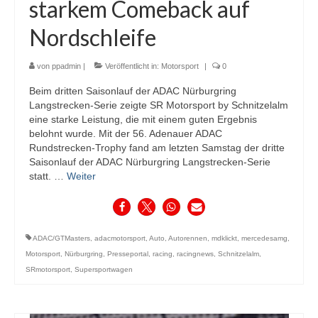
starkem Comeback auf
Nordschleife
von
ppadmin
|
Veröffentlicht in:
Motorsport
|
0
Beim dritten Saisonlauf der ADAC Nürburgring
Langstrecken-Serie zeigte SR Motorsport by Schnitzelalm
eine starke Leistung, die mit einem guten Ergebnis
belohnt wurde. Mit der 56. Adenauer ADAC
Rundstrecken-Trophy fand am letzten Samstag der dritte
Saisonlauf der ADAC Nürburgring Langstrecken-Serie
statt. …
Weiter
ADAC/GTMasters
,
adacmotorsport
,
Auto
,
Autorennen
,
mdklickt
,
mercedesamg
,
Motorsport
,
Nürburgring
,
Presseportal
,
racing
,
racingnews
,
Schnitzelalm
,
SRmotorsport
,
Supersportwagen