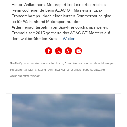
Hinter Walkenhorst Motorsport liegt ein erfolgreiches
Rennwochenende beim ADAC GT Masters in Spa-
Francorchamps. Nach einer kurzen Sommerpause ging
es für Walkenhorst Motorsport auf der
Ardennenachterbahn von Spa-Francorchamps weiter.
Erstmals seit 2015 gastierte das ADAC GT Masters auf
dem weltberühmten Kurs …
Weiter
ADACgtmasters
,
Ardennenachterbahn
,
Auto
,
Autorennen
,
mdklickt
,
Motorsport
,
Presseportal
,
racing
,
racingnews
,
Spa/Francorchamps
,
Supersportwagen
,
walkenhorstmotorsport