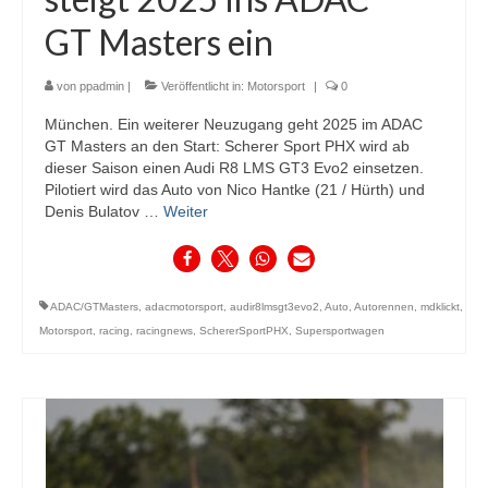
GT Masters ein
von
ppadmin
|
Veröffentlicht in:
Motorsport
|
0
München. Ein weiterer Neuzugang geht 2025 im ADAC
GT Masters an den Start: Scherer Sport PHX wird ab
dieser Saison einen Audi R8 LMS GT3 Evo2 einsetzen.
Pilotiert wird das Auto von Nico Hantke (21 / Hürth) und
Denis Bulatov …
Weiter
ADAC/GTMasters
,
adacmotorsport
,
audir8lmsgt3evo2
,
Auto
,
Autorennen
,
mdklickt
,
Motorsport
,
racing
,
racingnews
,
SchererSportPHX
,
Supersportwagen