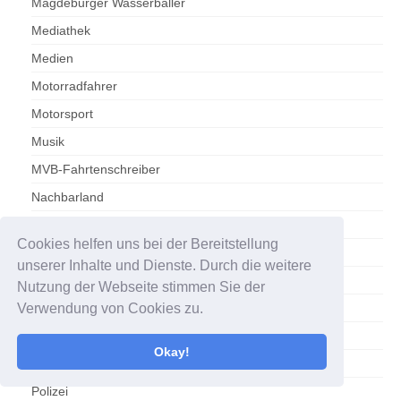
Magdeburger Wasserballer
Mediathek
Medien
Motorradfahrer
Motorsport
Musik
MVB-Fahrtenschreiber
Nachbarland
NACHRICHTEN
Cookies helfen uns bei der Bereitstellung
Olympische Sommerspiele Paris 2024
unserer Inhalte und Dienste. Durch die weitere
Otto-von-Guericke-Universität
Nutzung der Webseite stimmen Sie der
Verwendung von Cookies zu.
Podcast
Politik
Okay!
Politik/Sachsen-Anhalt
Polizei