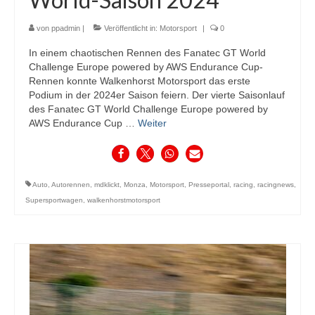
von
ppadmin
|
Veröffentlicht in:
Motorsport
|
0
In einem chaotischen Rennen des Fanatec GT World
Challenge Europe powered by AWS Endurance Cup-
Rennen konnte Walkenhorst Motorsport das erste
Podium in der 2024er Saison feiern. Der vierte Saisonlauf
des Fanatec GT World Challenge Europe powered by
AWS Endurance Cup …
Weiter
Auto
,
Autorennen
,
mdklickt
,
Monza
,
Motorsport
,
Presseportal
,
racing
,
racingnews
,
Supersportwagen
,
walkenhorstmotorsport