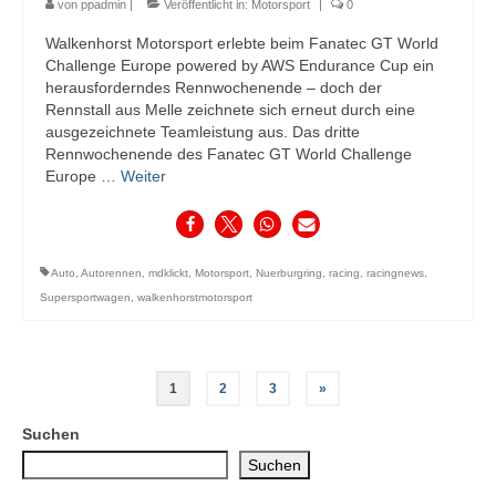
von
ppadmin
|
Veröffentlicht in:
Motorsport
|
0
Walkenhorst Motorsport erlebte beim Fanatec GT World
Challenge Europe powered by AWS Endurance Cup ein
herausforderndes Rennwochenende – doch der
Rennstall aus Melle zeichnete sich erneut durch eine
ausgezeichnete Teamleistung aus. Das dritte
Rennwochenende des Fanatec GT World Challenge
Europe …
Weiter
Auto
,
Autorennen
,
mdklickt
,
Motorsport
,
Nuerburgring
,
racing
,
racingnews
,
Supersportwagen
,
walkenhorstmotorsport
Seitennummerierung
1
2
3
»
der
Suchen
Beiträge
Suchen