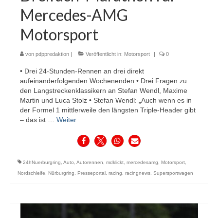
Mercedes-AMG
Motorsport
von
pdppredaktion
|
Veröffentlicht in:
Motorsport
|
0
• Drei 24-Stunden-Rennen an drei direkt
aufeinanderfolgenden Wochenenden • Drei Fragen zu
den Langstreckenklassikern an Stefan Wendl, Maxime
Martin und Luca Stolz • Stefan Wendl: „Auch wenn es in
der Formel 1 mittlerweile den längsten Triple-Header gibt
– das ist …
Weiter
24hNuerburgring
,
Auto
,
Autorennen
,
mdklickt
,
mercedesamg
,
Motorsport
,
Nordschleife
,
Nürburgring
,
Presseportal
,
racing
,
racingnews
,
Supersportwagen