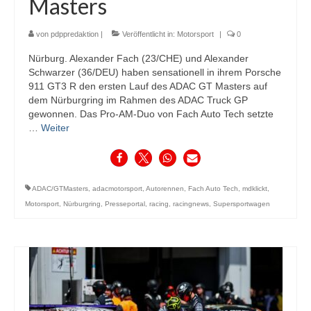
Masters
von
pdppredaktion
|
Veröffentlicht in:
Motorsport
|
0
Nürburg. Alexander Fach (23/CHE) und Alexander
Schwarzer (36/DEU) haben sensationell in ihrem Porsche
911 GT3 R den ersten Lauf des ADAC GT Masters auf
dem Nürburgring im Rahmen des ADAC Truck GP
gewonnen. Das Pro-AM-Duo von Fach Auto Tech setzte
…
Weiter
ADAC/GTMasters
,
adacmotorsport
,
Autorennen
,
Fach Auto Tech
,
mdklickt
,
Motorsport
,
Nürburgring
,
Presseportal
,
racing
,
racingnews
,
Supersportwagen