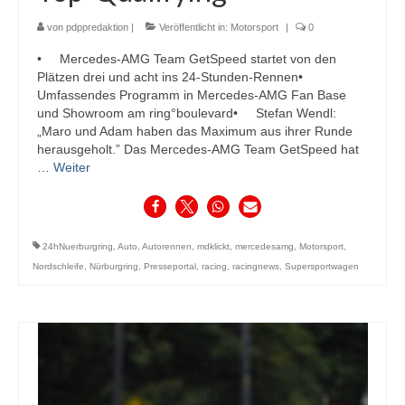
von
pdppredaktion
|
Veröffentlicht in:
Motorsport
|
0
• Mercedes-AMG Team GetSpeed startet von den
Plätzen drei und acht ins 24-Stunden-Rennen•
Umfassendes Programm in Mercedes-AMG Fan Base
und Showroom am ring°boulevard• Stefan Wendl:
„Maro und Adam haben das Maximum aus ihrer Runde
herausgeholt.” Das Mercedes-AMG Team GetSpeed hat
…
Weiter
24hNuerburgring
,
Auto
,
Autorennen
,
mdklickt
,
mercedesamg
,
Motorsport
,
Nordschleife
,
Nürburgring
,
Presseportal
,
racing
,
racingnews
,
Supersportwagen