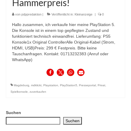
Hammerpreis!
von
pdppredaktion
|
Veröffentlicht in:
Kleinanzeige
|
0
Hallo zusammen, ich verkaufe hier meine PlayStation 5.
Die Konsole ist in einem top gepflegten Zustand und
funktioniert technisch einwandfrei. Lieferumfang: PS5
Konsole1x Original ControllerAlle Original-Kabel (Strom,
HDMI, USB)Preis: 299 € Festpreis. Bitte keine
Tauschanfragen. Kontakt: 01713232383 (Anruf oder
WhatsApp)
Magdeburg
,
mdklickt
,
Playstation
,
PlayStation5
,
Presseportal
,
Privat
,
Spielkonsole
,
zuverkaufen
Suchen
Suchen