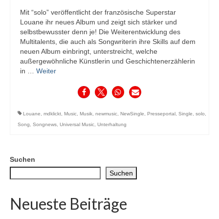
Mit “solo” veröffentlicht der französische Superstar
Louane ihr neues Album und zeigt sich stärker und
selbstbewusster denn je! Die Weiterentwicklung des
Multitalents, die auch als Songwriterin ihre Skills auf dem
neuen Album einbringt, unterstreicht, welche
außergewöhnliche Künstlerin und Geschichtenerzählerin
in …
Weiter
Louane
,
mdklickt
,
Music
,
Musik
,
newmusic
,
NewSingle
,
Presseportal
,
Single
,
solo
,
Song
,
Songnews
,
Universal Music
,
Unterhaltung
Suchen
Suchen
Neueste Beiträge