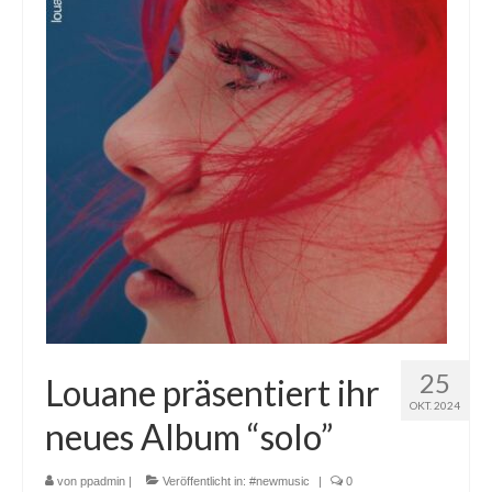
25
Louane präsentiert ihr
OKT. 2024
neues Album “solo”
von
ppadmin
|
Veröffentlicht in:
#newmusic
|
0