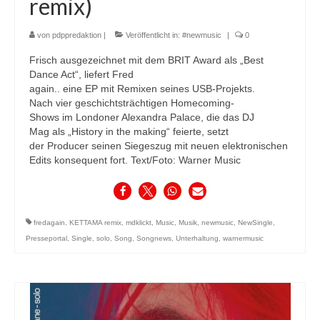
remix)
von
pdppredaktion
|
Veröffentlicht in:
#newmusic
|
0
Frisch ausgezeichnet mit dem BRIT Award als „Best
Dance Act“, liefert Fred
again.. eine EP mit Remixen seines USB-Projekts.
Nach vier geschichtsträchtigen Homecoming-
Shows im Londoner Alexandra Palace, die das DJ
Mag als „History in the making“ feierte, setzt
der Producer seinen Siegeszug mit neuen elektronischen
Edits konsequent fort. Text/Foto: Warner Music
fredagain
,
KETTAMA remix
,
mdklickt
,
Music
,
Musik
,
newmusic
,
NewSingle
,
Presseportal
,
Single
,
solo
,
Song
,
Songnews
,
Unterhaltung
,
warnermusic