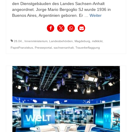
den Dienstgebäuden des Landes Sachsen‑Anhalt
angeordnet. Jorge Mario Bergoglio SJ wurde 1936 in
Buenos Aires, Argentinien geboren. Er …
Weiter
26.04.
,
Innenministerium
,
Landesbehörden
,
Magdeburg
,
mdklickt
,
PapstFranziskus
,
Presseportal
,
sachsenanhalt
,
Trauerbeflaggung