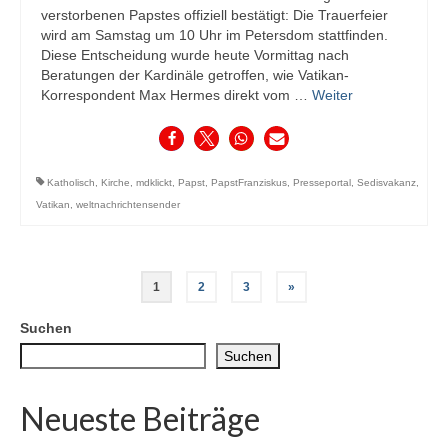
verstorbenen Papstes offiziell bestätigt: Die Trauerfeier
wird am Samstag um 10 Uhr im Petersdom stattfinden.
Diese Entscheidung wurde heute Vormittag nach
Beratungen der Kardinäle getroffen, wie Vatikan-
Korrespondent Max Hermes direkt vom …
Weiter
Katholisch
,
Kirche
,
mdklickt
,
Papst
,
PapstFranziskus
,
Presseportal
,
Sedisvakanz
,
Vatikan
,
weltnachrichtensender
Seitennummerierung
1
2
3
»
der
Suchen
Beiträge
Suchen
Neueste Beiträge