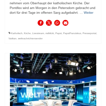
nehmen vom Oberhaupt der katholischen Kirche. Der
Pontifex wird am Morgen in den Petersdom gebracht und
dort für drei Tage im offenen Sarg aufgebahrt. …
Weiter
Katholisch
,
Kirche
,
Livestream
,
mdklickt
,
Papst
,
PapstFranziskus
,
Presseportal
,
Vatikan
,
weltnachrichtensender