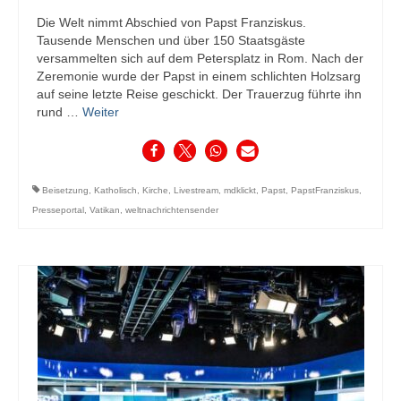
Die Welt nimmt Abschied von Papst Franziskus.
Tausende Menschen und über 150 Staatsgäste
versammelten sich auf dem Petersplatz in Rom. Nach der
Zeremonie wurde der Papst in einem schlichten Holzsarg
auf seine letzte Reise geschickt. Der Trauerzug führte ihn
rund …
Weiter
Beisetzung
,
Katholisch
,
Kirche
,
Livestream
,
mdklickt
,
Papst
,
PapstFranziskus
,
Presseportal
,
Vatikan
,
weltnachrichtensender