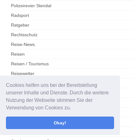
Polizeirevier Stendal
Radsport
Ratgeber
Rechtsschutz
Reise-News.
Reisen
Reisen / Tourismus
Reisewetter
Sachsen-Anhalt
Cookies helfen uns bei der Bereitstellung
unserer Inhalte und Dienste. Durch die weitere
Sachsen-Anhalt/Gesundheit
Nutzung der Webseite stimmen Sie der
Salzlandkreis
Verwendung von Cookies zu.
SC Magdeburg
Schlager
Okay!
Schönebeck/Elbe