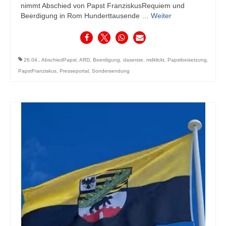
nimmt Abschied von Papst FranziskusRequiem und
Beerdigung in Rom Hunderttausende …
Weiter
26.04.
,
AbschiedPapst
,
ARD
,
Beerdigung
,
daserste
,
mdklickt
,
Papstbeisetzung
,
PapstFranziskus
,
Presseportal
,
Sondersendung