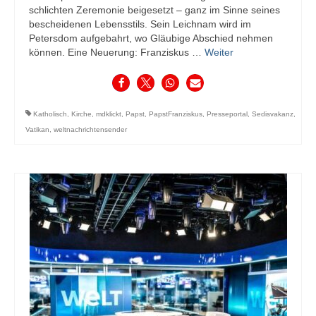
schlichten Zeremonie beigesetzt – ganz im Sinne seines
bescheidenen Lebensstils. Sein Leichnam wird im
Petersdom aufgebahrt, wo Gläubige Abschied nehmen
können. Eine Neuerung: Franziskus …
Weiter
Katholisch
,
Kirche
,
mdklickt
,
Papst
,
PapstFranziskus
,
Presseportal
,
Sedisvakanz
,
Vatikan
,
weltnachrichtensender