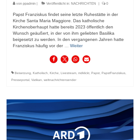
von
ppadmin
|
Veröffentlicht in:
NACHRICHTEN
|
0
Papst Franziskus findet seine letzte Ruhestätte in der
Kirche Santa Maria Maggiore. Das katholische
Kirchenoberhaupt hatte bereits 2023 öffentlich den
Wunsch geäußert, in der von ihm geliebten Basilika
beigesetzt zu werden. In den vergangenen Jahren hatte
Franziskus häufig vor der …
Weiter
Beisetzung
,
Katholisch
,
Kirche
,
Livestream
,
mdklickt
,
Papst
,
PapstFranziskus
,
Presseportal
,
Vatikan
,
weltnachrichtensender