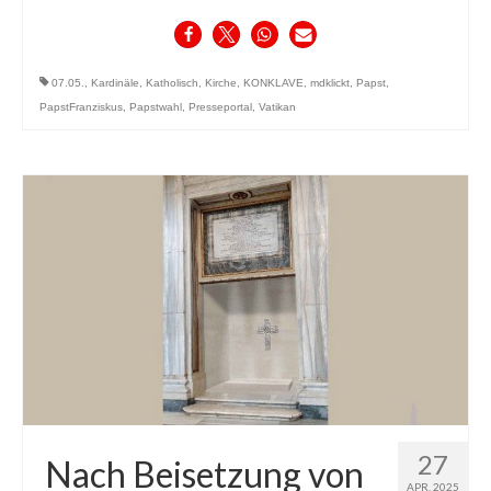
07.05.
,
Kardinäle
,
Katholisch
,
Kirche
,
KONKLAVE
,
mdklickt
,
Papst
,
PapstFranziskus
,
Papstwahl
,
Presseportal
,
Vatikan
27
Nach Beisetzung von
APR. 2025