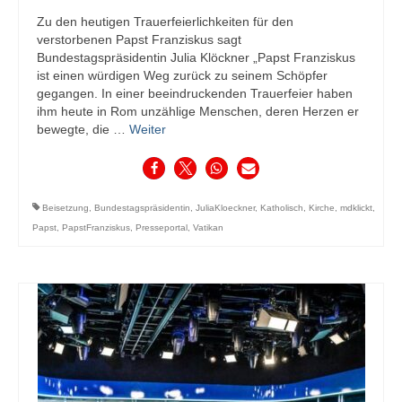
Zu den heutigen Trauerfeierlichkeiten für den
verstorbenen Papst Franziskus sagt
Bundestagspräsidentin Julia Klöckner „Papst Franziskus
ist einen würdigen Weg zurück zu seinem Schöpfer
gegangen. In einer beeindruckenden Trauerfeier haben
ihm heute in Rom unzählige Menschen, deren Herzen er
bewegte, die …
Weiter
Beisetzung
,
Bundestagspräsidentin
,
JuliaKloeckner
,
Katholisch
,
Kirche
,
mdklickt
,
Papst
,
PapstFranziskus
,
Presseportal
,
Vatikan