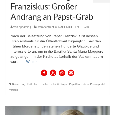
Franziskus: Großer
Andrang an Papst-Grab
von
ppadmin
|
Veröffentlicht in:
NACHRICHTEN
|
0
Nach der Beisetzung von Papst Franziskus ist dessen
Grab erstmals für die Öffentlichkeit zugänglich. Seit den
frühen Morgenstunden stehen Hunderte Gläubige und
Interessierte an, um in die Basilika Santa Maria Maggiore
zu gelangen. In der Kirche außerhalb der Vatikanmauern
wurde …
Weiter
Beisetzung
,
Katholisch
,
Kirche
,
mdklickt
,
Papst
,
PapstFranziskus
,
Presseportal
,
Vatikan