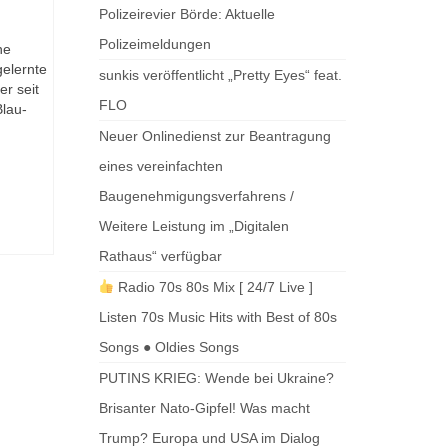
Polizeirevier Börde: Aktuelle
Polizeimeldungen
ne
gelernte
sunkis veröffentlicht „Pretty Eyes“ feat.
er seit
FLO
lau-
Neuer Onlinedienst zur Beantragung
eines vereinfachten
Baugenehmigungsverfahrens /
Weitere Leistung im „Digitalen
Rathaus“ verfügbar
Radio 70s 80s Mix [ 24/7 Live ]
Listen 70s Music Hits with Best of 80s
Songs ● Oldies Songs
PUTINS KRIEG: Wende bei Ukraine?
Brisanter Nato-Gipfel! Was macht
Trump? Europa und USA im Dialog