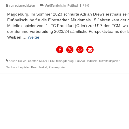
von
pdppredaktion
|
Veröffentlicht in:
Fußball
|
0
Magdeburg. Im Sommer 2023 schnürte Adrian Drews erstmals sei
Fußballschuhe für die Elbestädter. Mit damals 15 Jahren kam der 
Mittelfeldspieler vom 1. FC Frankfurt (Oder) zur U17 des FCM, wo 
der Sommervorbereitung 2023/24 sämtliche Perspektivteams der B
Weißen …
Weiter
Adrian Drews
,
Carsten Müller
,
FCM
,
fcmagdeburg
,
Fußball
,
mdklickt
,
Mittelfeldspieler
,
Nachwuchsspieler
,
Peer Jaekel
,
Presseportal