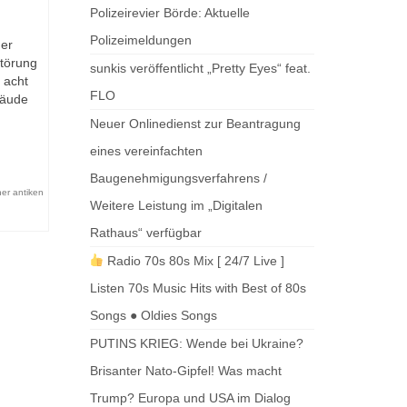
Polizeirevier Börde: Aktuelle
Polizeimeldungen
der
störung
sunkis veröffentlicht „Pretty Eyes“ feat.
 acht
FLO
bäude
Neuer Onlinedienst zur Beantragung
eines vereinfachten
Baugenehmigungsverfahrens /
er antiken
Weitere Leistung im „Digitalen
Rathaus“ verfügbar
Radio 70s 80s Mix [ 24/7 Live ]
Listen 70s Music Hits with Best of 80s
Songs ● Oldies Songs
PUTINS KRIEG: Wende bei Ukraine?
Brisanter Nato-Gipfel! Was macht
Trump? Europa und USA im Dialog