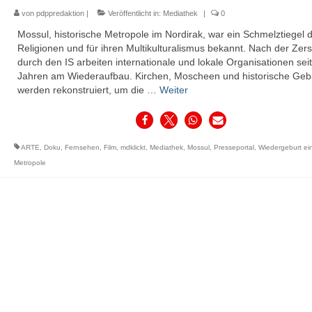
von
pdppredaktion
|
Veröffentlicht in:
Mediathek
|
0
Mossul, historische Metropole im Nordirak, war ein Schmelztiegel 
Religionen und für ihren Multikulturalismus bekannt. Nach der Zer
durch den IS arbeiten internationale und lokale Organisationen seit
Jahren am Wiederaufbau. Kirchen, Moscheen und historische Ge
werden rekonstruiert, um die …
Weiter
ARTE
,
Doku
,
Fernsehen
,
Film
,
mdklickt
,
Mediathek
,
Mossul
,
Presseportal
,
Wiedergeburt ein
Metropole