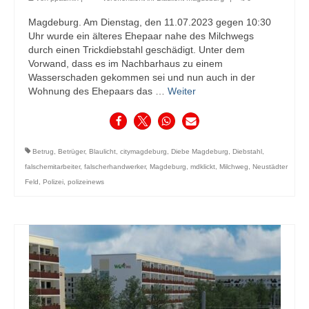
Magdeburg. Am Dienstag, den 11.07.2023 gegen 10:30
Uhr wurde ein älteres Ehepaar nahe des Milchwegs
durch einen Trickdiebstahl geschädigt. Unter dem
Vorwand, dass es im Nachbarhaus zu einem
Wasserschaden gekommen sei und nun auch in der
Wohnung des Ehepaars das …
Weiter
Betrug
,
Betrüger
,
Blaulicht
,
citymagdeburg
,
Diebe Magdeburg
,
Diebstahl
,
falschemitarbeiter
,
falscherhandwerker
,
Magdeburg
,
mdklickt
,
Milchweg
,
Neustädter
Feld
,
Polizei
,
polizeinews