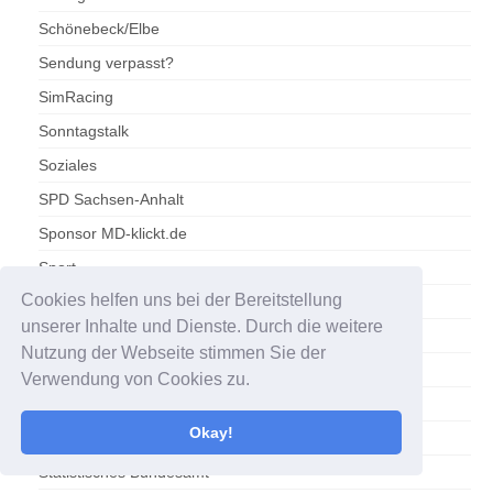
Schönebeck/Elbe
Sendung verpasst?
SimRacing
Sonntagstalk
Soziales
SPD Sachsen-Anhalt
Sponsor MD-klickt.de
Sport
Cookies helfen uns bei der Bereitstellung
Stadt Haldensleben
unserer Inhalte und Dienste. Durch die weitere
Stadtbibliothek Magdeburg
Nutzung der Webseite stimmen Sie der
Städtereisen
Verwendung von Cookies zu.
Stadtrat Magdeburg
Okay!
Statistik
Statistisches Bundesamt