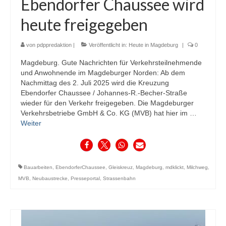
Ebendorfer Chaussee wird
heute freigegeben
von
pdppredaktion
|
Veröffentlicht in:
Heute in Magdeburg
|
0
Magdeburg. Gute Nachrichten für Verkehrsteilnehmende
und Anwohnende im Magdeburger Norden: Ab dem
Nachmittag des 2. Juli 2025 wird die Kreuzung
Ebendorfer Chaussee / Johannes-R.-Becher-Straße
wieder für den Verkehr freigegeben. Die Magdeburger
Verkehrsbetriebe GmbH & Co. KG (MVB) hat hier im …
Weiter
Bauarbeiten
,
EbendorferChaussee
,
Gleiskreuz
,
Magdeburg
,
mdklickt
,
Milchweg
,
MVB
,
Neubaustrecke
,
Presseportal
,
Strassenbahn