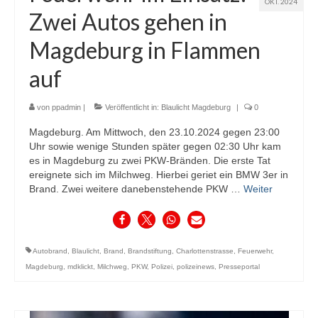
OKT. 2024
Zwei Autos gehen in
Magdeburg in Flammen
auf
von
ppadmin
|
Veröffentlicht in:
Blaulicht Magdeburg
|
0
Magdeburg. Am Mittwoch, den 23.10.2024 gegen 23:00
Uhr sowie wenige Stunden später gegen 02:30 Uhr kam
es in Magdeburg zu zwei PKW-Bränden. Die erste Tat
ereignete sich im Milchweg. Hierbei geriet ein BMW 3er in
Brand. Zwei weitere danebenstehende PKW …
Weiter
Autobrand
,
Blaulicht
,
Brand
,
Brandstiftung
,
Charlottenstrasse
,
Feuerwehr
,
Magdeburg
,
mdklickt
,
Milchweg
,
PKW
,
Polizei
,
polizeinews
,
Presseportal