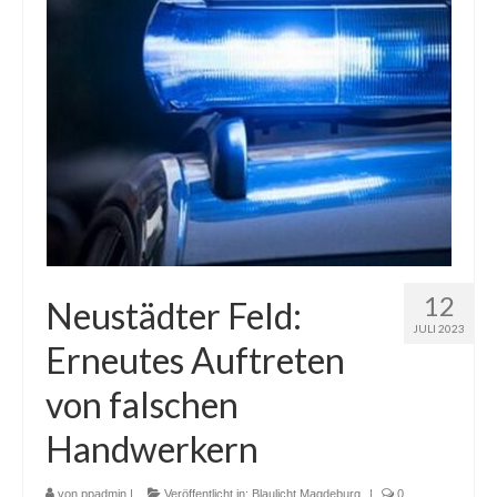
12
Neustädter Feld:
JULI 2023
Erneutes Auftreten
von falschen
Handwerkern
von
ppadmin
|
Veröffentlicht in:
Blaulicht Magdeburg
|
0