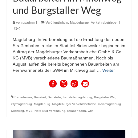
und Burgstaller Weg
von
ppadmin
|
Veröffentlicht in:
Magdeburger Verkehrsbetriebe
|
0
Magdeburg. In Vorbereitung auf die Errichtung der neuen
Straßenbahnstrecke im Stadtteil Birkenweiler beginnen im
Auftrag der Magdeburger Verkehrsbetriebe GmbH & Co.
KG (MVB) verschiedene Baumaßnahmen. Noch bis
August laufen die bereits begonnenen Bauarbeiten am
Fernwärmenetz der SWM im Milchweg auf …
Weiter
Bauarbeiten
,
Baustart
,
Baustelle
,
baustellemagdeburg
,
Burgstaller Weg
,
citymagdeburg
,
Magdeburg
,
Magdeburger Verkehrsbetriebe
,
meinmagdeburg
,
Milchweg
,
MVB
,
Nord-Süd-Verbindung
,
Straßenbahn
,
wdh