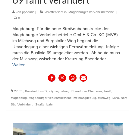
von
ppadmin
|
Veröffentlicht in:
Magdeburger Verkehrsbetriebe
|
0
Magdeburg. Für die neue Straßenbahnstrecke der
Magdeburger Verkehrsbetriebe GmbH & Co. KG (MVB)
im Milchweg und Burgstaller Weg beginnt die
Umverlegung einer wichtigen Fernwärmeleitung. Infolge
muss die Buslinie 69 umgeleitet werden. Ab heute muss
der Milchweg zwischen der Kreuzung Ebendorfer …
Weiter
27.03.
,
Baustart
,
bus69
,
citymagdeburg
,
Ebendorfer Chaussee
,
linie8
,
Magdeburg
,
Magdeburger Verkehrsbetriebe
,
meinmagdeburg
,
Milchweg
,
MVB
,
Nord-
Süd-Verbindung
,
Straßenbahn