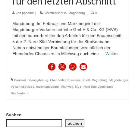
für den letzten Abschnitt
von
ppadmin
|
Veröffentlicht in:
Magdeburg
|
0
Magdeburg. Im Februar und März beginnt die
Magdeburger Verkehrsbetriebe GmbH & Co. KG (MVB)
mit den bauvorbereitenden Arbeiten für den Bauabschnitt
5 der 2. Nord-Süd-Verbindung für die Straßenbahn.
Neben notwendiger Baumfällungen wird südlich der
Ebendorfer Chaussee im Milchweg auch eine …
Weiter
Baustart
,
citymagdeburg
,
Ebendorfer Chaussee
,
linie8
,
Magdeburg
,
Magdeburger
Verkehrsbetriebe
,
meinmagdeburg
,
Milchweg
,
MVB
,
Nord-Süd-Verbindung
,
Straßenbahn
Suchen
Suchen