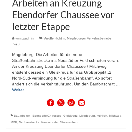
Arbeiten an Kreuzung
Ebendorfer Chaussee vor
letzter Etappe
von
ppadmin
|
Veröffentlicht in:
Magdeburger Verkehrsbetriebe
|
0
Magdeburg. Die Arbeiten für die neue
Straßenbahnstrecke ins Neustädter Feld schreiten voran:
An der Kreuzung Ebendorfer Chaussee / Milchweg
entsteht derzeit ein Gleiskreuz für das Großprojekt „2.
Nord-Süd-Verbindung für die Straßenbahn“. Ab sofort
ändert sich die Verkehrsführung. Um den Baufortschritt …
Weiter
Bauarbeiten
,
EbendorferChaussee
,
Gleiskreuz
,
Magdeburg
,
mdklickt
,
Milchweg
,
MVB
,
Neubaustrecke
,
Presseportal
,
Strassenbahn