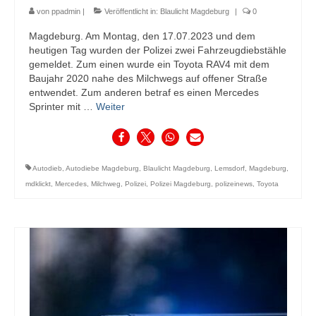
von
ppadmin
|
Veröffentlicht in:
Blaulicht Magdeburg
|
0
Magdeburg. Am Montag, den 17.07.2023 und dem
heutigen Tag wurden der Polizei zwei Fahrzeugdiebstähle
gemeldet. Zum einen wurde ein Toyota RAV4 mit dem
Baujahr 2020 nahe des Milchwegs auf offener Straße
entwendet. Zum anderen betraf es einen Mercedes
Sprinter mit …
Weiter
Autodieb
,
Autodiebe Magdeburg
,
Blaulicht Magdeburg
,
Lemsdorf
,
Magdeburg
,
mdklickt
,
Mercedes
,
Milchweg
,
Polizei
,
Polizei Magdeburg
,
polizeinews
,
Toyota