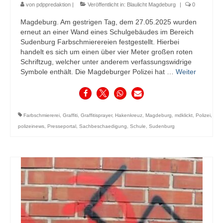
von
pdppredaktion
|
Veröffentlicht in:
Blaulicht Magdeburg
|
0
Magdeburg. Am gestrigen Tag, dem 27.05.2025 wurden
erneut an einer Wand eines Schulgebäudes im Bereich
Sudenburg Farbschmierereien festgestellt. Hierbei
handelt es sich um einen über vier Meter großen roten
Schriftzug, welcher unter anderem verfassungswidrige
Symbole enthält. Die Magdeburger Polizei hat …
Weiter
Farbschmiererei
,
Graffiti
,
Graffitisprayer
,
Hakenkreuz
,
Magdeburg
,
mdklickt
,
Polizei
,
polizeinews
,
Presseportal
,
Sachbeschaedigung
,
Schule
,
Sudenburg