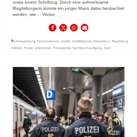
sowie einem Schriftzug. Durch eine aufmerksame
Magdeburgerin konnte ein junger Mann dabei beobachtet
werden, wie …
Weiter
citymagdeburg
,
Farbschmiererei
,
Graffiti
,
Graffitisprayer
,
Hakenkreuz
,
Magdeburg
,
mdklickt
,
Polizei
,
polizeinews
,
Presseportal
,
Sachbeschaedigung
,
Syrer