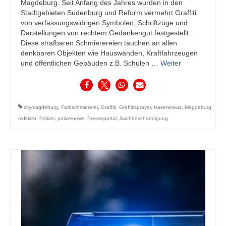
Magdeburg. Seit Anfang des Jahres wurden in den
Stadtgebieten Sudenburg und Reform vermehrt Graffiti
von verfassungswidrigen Symbolen, Schriftzüge und
Darstellungen von rechtem Gedankengut festgestellt.
Diese strafbaren Schmierereien tauchen an allen
denkbaren Objekten wie Hauswänden, Kraftfahrzeugen
und öffentlichen Gebäuden z.B. Schulen …
Weiter
citymagdeburg
,
Farbschmiererei
,
Graffiti
,
Graffitisprayer
,
Hakenkreuz
,
Magdeburg
,
mdklickt
,
Polizei
,
polizeinews
,
Presseportal
,
Sachbeschaedigung