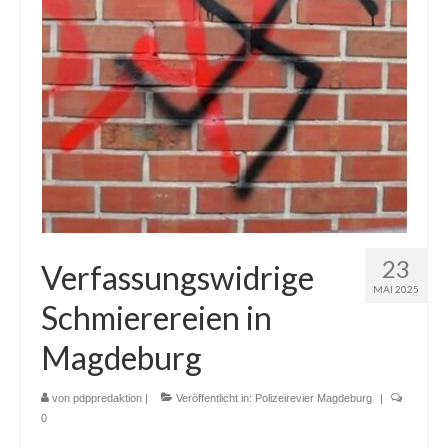
23
Verfassungswidrige
MAI 2025
Schmierereien in
Magdeburg
von
pdppredaktion
|
Veröffentlicht in:
Polizeirevier Magdeburg
|
0