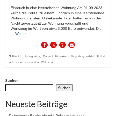
Einbruch in eine leerstehende Wohnung Am 01.09.2023
wurde die Polizei zu einem Einbruch in eine leerstehende
Wohnung gerufen. Unbekannte Täter hatten sich in der
Nacht zuvor Zutritt zur Wohnung verschafft und
Werkzeug im Wert von etwa 3.000 Euro entwendet. Die
…
Weiter
Blaulicht
,
citymagdeburg
,
Einbruch
,
Hakenkreuz
,
Magdeburg
,
mdklickt
,
Polizei
,
polizeinews
,
suedfriedhof
,
Wohnung
Suchen
Suchen
Neueste Beiträge
Polizeirevier Börde: Aktuelle Polizeimeldungen