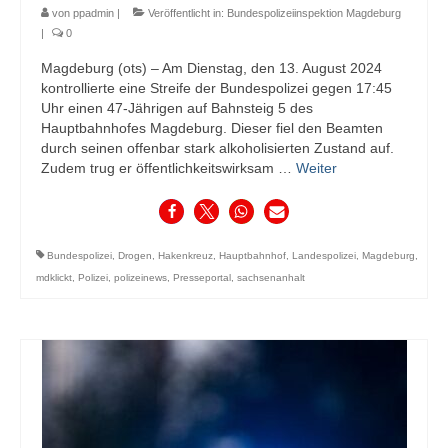
von
ppadmin
|
Veröffentlicht in:
Bundespolizeiinspektion Magdeburg
|
0
Magdeburg (ots) – Am Dienstag, den 13. August 2024
kontrollierte eine Streife der Bundespolizei gegen 17:45
Uhr einen 47-Jährigen auf Bahnsteig 5 des
Hauptbahnhofes Magdeburg. Dieser fiel den Beamten
durch seinen offenbar stark alkoholisierten Zustand auf.
Zudem trug er öffentlichkeitswirksam …
Weiter
Bundespolizei
,
Drogen
,
Hakenkreuz
,
Hauptbahnhof
,
Landespolizei
,
Magdeburg
,
mdklickt
,
Polizei
,
polizeinews
,
Presseportal
,
sachsenanhalt