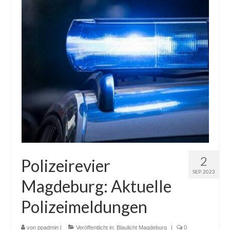
2
Polizeirevier
SEP. 2023
Magdeburg: Aktuelle
Polizeimeldungen
von
ppadmin
|
Veröffentlicht in:
Blaulicht Magdeburg
|
0