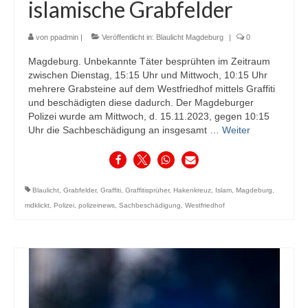
islamische Grabfelder
von
ppadmin
|
Veröffentlicht in:
Blaulicht Magdeburg
|
0
Magdeburg. Unbekannte Täter besprühten im Zeitraum
zwischen Dienstag, 15:15 Uhr und Mittwoch, 10:15 Uhr
mehrere Grabsteine auf dem Westfriedhof mittels Graffiti
und beschädigten diese dadurch. Der Magdeburger
Polizei wurde am Mittwoch, d. 15.11.2023, gegen 10:15
Uhr die Sachbeschädigung an insgesamt …
Weiter
Blaulicht
,
Grabfelder
,
Graffiti
,
Graffitisprüher
,
Hakenkreuz
,
Islam
,
Magdeburg
,
mdklickt
,
Polizei
,
polizeinews
,
Sachbeschädigung
,
Westfriedhof