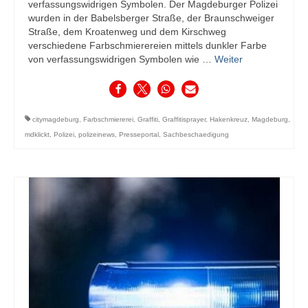
verfassungswidrigen Symbolen. Der Magdeburger Polizei
wurden in der Babelsberger Straße, der Braunschweiger
Straße, dem Kroatenweg und dem Kirschweg
verschiedene Farbschmierereien mittels dunkler Farbe
von verfassungswidrigen Symbolen wie …
Weiter
citymagdeburg
,
Farbschmiererei
,
Graffiti
,
Graffitisprayer
,
Hakenkreuz
,
Magdeburg
,
mdklickt
,
Polizei
,
polizeinews
,
Presseportal
,
Sachbeschaedigung