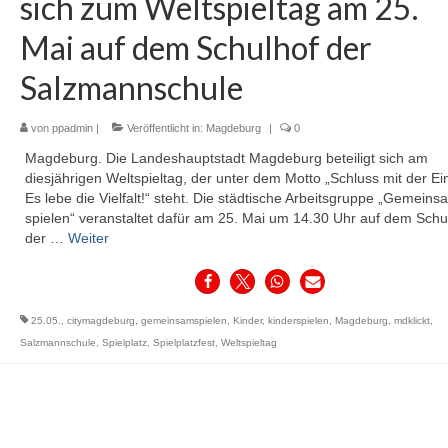
sich zum Weltspieltag am 25.
Mai auf dem Schulhof der
Salzmannschule
von
ppadmin
|
Veröffentlicht in:
Magdeburg
|
0
Magdeburg. Die Landeshauptstadt Magdeburg beteiligt sich am
diesjährigen Weltspieltag, der unter dem Motto „Schluss mit der Ein
Es lebe die Vielfalt!“ steht. Die städtische Arbeitsgruppe „Gemeins
spielen“ veranstaltet dafür am 25. Mai um 14.30 Uhr auf dem Schu
der …
Weiter
25.05.
,
citymagdeburg
,
gemeinsamspielen
,
Kinder
,
kinderspielen
,
Magdeburg
,
mdklickt
,
Salzmannschule
,
Spielplatz
,
Spielplatzfest
,
Weltspieltag