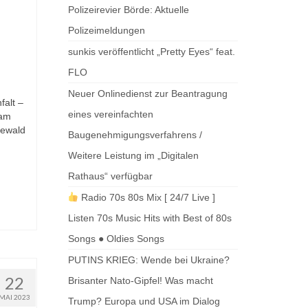
Polizeirevier Börde: Aktuelle
Polizeimeldungen
sunkis veröffentlicht „Pretty Eyes“ feat.
FLO
Neuer Onlinedienst zur Beantragung
falt –
eines vereinfachten
sam
sewald
Baugenehmigungsverfahrens /
Weitere Leistung im „Digitalen
Rathaus“ verfügbar
Radio 70s 80s Mix [ 24/7 Live ]
Listen 70s Music Hits with Best of 80s
Songs ● Oldies Songs
PUTINS KRIEG: Wende bei Ukraine?
22
Brisanter Nato-Gipfel! Was macht
MAI 2023
Trump? Europa und USA im Dialog