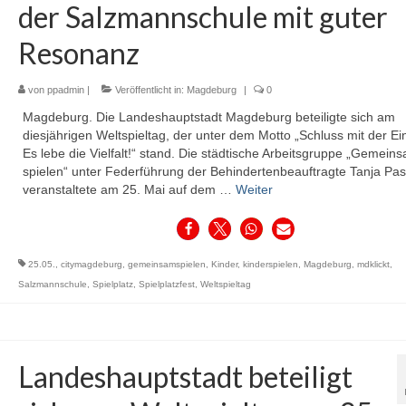
der Salzmannschule mit guter
Resonanz
von
ppadmin
|
Veröffentlicht in:
Magdeburg
|
0
Magdeburg. Die Landeshauptstadt Magdeburg beteiligte sich am
diesjährigen Weltspieltag, der unter dem Motto „Schluss mit der Ein
Es lebe die Vielfalt!“ stand. Die städtische Arbeitsgruppe „Gemein
spielen“ unter Federführung der Behindertenbeauftragte Tanja Pa
veranstaltete am 25. Mai auf dem …
Weiter
25.05.
,
citymagdeburg
,
gemeinsamspielen
,
Kinder
,
kinderspielen
,
Magdeburg
,
mdklickt
,
Salzmannschule
,
Spielplatz
,
Spielplatzfest
,
Weltspieltag
Landeshauptstadt beteiligt