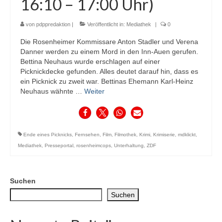
16:10 – 17:00 Uhr)
von
pdppredaktion
|
Veröffentlicht in:
Mediathek
|
0
Die Rosenheimer Kommissare Anton Stadler und Verena
Danner werden zu einem Mord in den Inn-Auen gerufen.
Bettina Neuhaus wurde erschlagen auf einer
Picknickdecke gefunden. Alles deutet darauf hin, dass es
ein Picknick zu zweit war. Bettinas Ehemann Karl-Heinz
Neuhaus wähnte …
Weiter
Ende eines Picknicks
,
Fernsehen
,
Film
,
Filmothek
,
Krimi
,
Krimiserie
,
mdklickt
,
Mediathek
,
Presseportal
,
rosenheimcops
,
Unterhaltung
,
ZDF
Suchen
Suchen