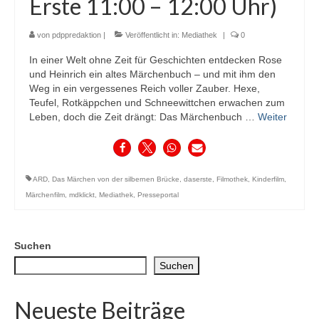
Erste 11:00 – 12:00 Uhr)
von
pdppredaktion
|
Veröffentlicht in:
Mediathek
|
0
In einer Welt ohne Zeit für Geschichten entdecken Rose
und Heinrich ein altes Märchenbuch – und mit ihm den
Weg in ein vergessenes Reich voller Zauber. Hexe,
Teufel, Rotkäppchen und Schneewittchen erwachen zum
Leben, doch die Zeit drängt: Das Märchenbuch …
Weiter
ARD
,
Das Märchen von der silbernen Brücke
,
daserste
,
Filmothek
,
Kinderfilm
,
Märchenfilm
,
mdklickt
,
Mediathek
,
Presseportal
Suchen
Suchen
Neueste Beiträge