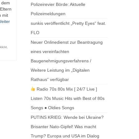
ch dem
Polizeirevier Börde: Aktuelle
Eltern
Polizeimeldungen
 mit
eiter
sunkis veröffentlicht „Pretty Eyes“ feat.
FLO
Neuer Onlinedienst zur Beantragung
lickt
,
eines vereinfachten
Baugenehmigungsverfahrens /
Weitere Leistung im „Digitalen
Rathaus“ verfügbar
Radio 70s 80s Mix [ 24/7 Live ]
Listen 70s Music Hits with Best of 80s
Songs ● Oldies Songs
PUTINS KRIEG: Wende bei Ukraine?
Brisanter Nato-Gipfel! Was macht
Trump? Europa und USA im Dialog