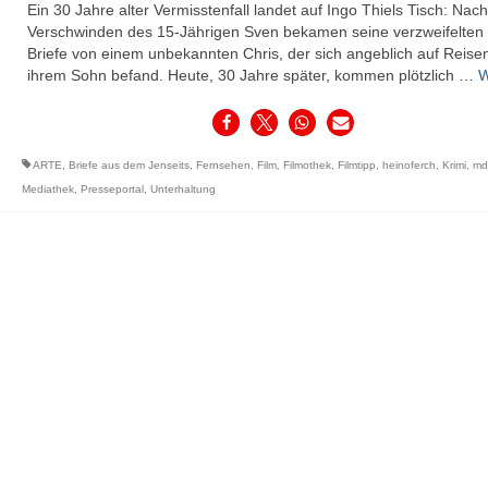
Ein 30 Jahre alter Vermisstenfall landet auf Ingo Thiels Tisch: Na
Verschwinden des 15-Jährigen Sven bekamen seine verzweifelten 
Briefe von einem unbekannten Chris, der sich angeblich auf Reisen
ihrem Sohn befand. Heute, 30 Jahre später, kommen plötzlich …
W
ARTE
,
Briefe aus dem Jenseits
,
Fernsehen
,
Film
,
Filmothek
,
Filmtipp
,
heinoferch
,
Krimi
,
mdk
Mediathek
,
Presseportal
,
Unterhaltung