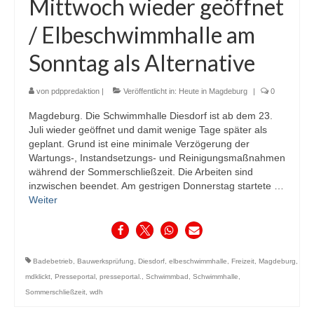
Mittwoch wieder geöffnet
/ Elbeschwimmhalle am
Sonntag als Alternative
von
pdppredaktion
|
Veröffentlicht in:
Heute in Magdeburg
|
0
Magdeburg. Die Schwimmhalle Diesdorf ist ab dem 23.
Juli wieder geöffnet und damit wenige Tage später als
geplant. Grund ist eine minimale Verzögerung der
Wartungs-, Instandsetzungs- und Reinigungsmaßnahmen
während der Sommerschließzeit. Die Arbeiten sind
inzwischen beendet. Am gestrigen Donnerstag startete …
Weiter
Badebetrieb
,
Bauwerksprüfung
,
Diesdorf
,
elbeschwimmhalle
,
Freizeit
,
Magdeburg
,
mdklickt
,
Presseportal
,
presseportal.
,
Schwimmbad
,
Schwimmhalle
,
Sommerschließzeit
,
wdh