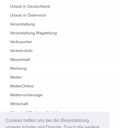
Urlaub in Deutschland
Urlaub in Österreich
Veranstaltung
Veranstaltung Magdeburg
Verbraucher
Verkehrsinfo
Wasserball
Werbung
Wetter
WetterOnline
Wettervorhersage
Wirtschaft
Wirtschaft/Sachsen-Anhalt
Cookies helfen uns bei der Bereitstellung
Zoo Magdeburg
unserer Inhalte und Dienste. Durch die weitere