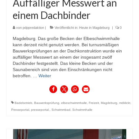
Auffälliger Messwert an
einem Dachbinder
von
pdppredaktion
|
Veröffentlicht in:
Heute in Magdeburg
|
0
Magdeburg. Das große Becken der Elbeschwimmhalle
kann derzeit nicht genutzt werden. Bei turnusmäßigen
Bauwerksprüfungen an der Dachkonstruktion wurde ein
auffälliger Messwert an einem der insgesamt zwölf
Dachbinder festgestellt. Das kleine Becken und der
Saunabereich sind von den Einschränkungen nicht
betroffen. …
Weiter
Badebetrieb
,
Bauwerksprüfung
,
elbeschwimmhalle
,
Freizeit
,
Magdeburg
,
mdklickt
,
Presseportal
,
presseportal.
,
Schwimmbad
,
Schwimmhalle