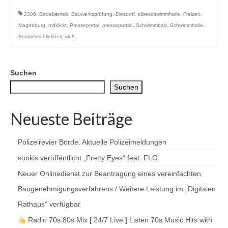
2306
,
Badebetrieb
,
Bauwerksprüfung
,
Diesdorf
,
elbeschwimmhalle
,
Freizeit
,
Magdeburg
,
mdklickt
,
Presseportal
,
presseportal.
,
Schwimmbad
,
Schwimmhalle
,
Sommerschließzeit
,
wdh
Suchen
Suchen
Neueste Beiträge
Polizeirevier Börde: Aktuelle Polizeimeldungen
sunkis veröffentlicht „Pretty Eyes“ feat. FLO
Neuer Onlinedienst zur Beantragung eines vereinfachten
Baugenehmigungsverfahrens / Weitere Leistung im „Digitalen
Rathaus“ verfügbar
Radio 70s 80s Mix [ 24/7 Live ] Listen 70s Music Hits with